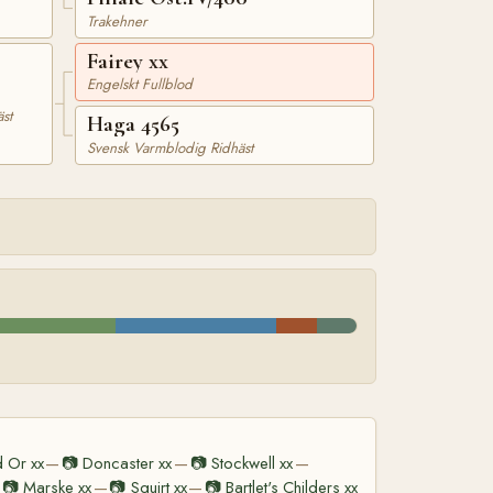
Trakehner
Fairey xx
Engelskt Fullblod
st
Haga 4565
Svensk Varmblodig Ridhäst
 Or xx
📷
Doncaster xx
📷
Stockwell xx
—
—
—
📷
Marske xx
📷
Squirt xx
📷
Bartlet's Childers xx
—
—