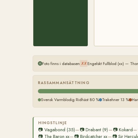
Foto finns i databasen
Engelskt Fullblod (xx) — Th
XX
RASSAMMANSÄTTNING
Svensk Varmblodig Ridhäst 80 %
Trakehner 13 %
Han
HINGSTLINJE
📷
Vagabond (35)
📷
Drabant (9)
📷
Kokard
—
—
—
📷
The Baron xx
📷
Birdcatcher xx
📷
Sir Hercul
—
—