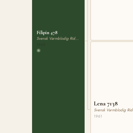
Filipin 478
Svensk Varmblodig Ridhäst
1969
Lena 7138
Svensk Varmblodig Rid
1961