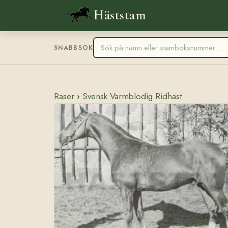
Häststam
SNABBSÖK
Raser
›
Svensk Varmblodig Ridhäst