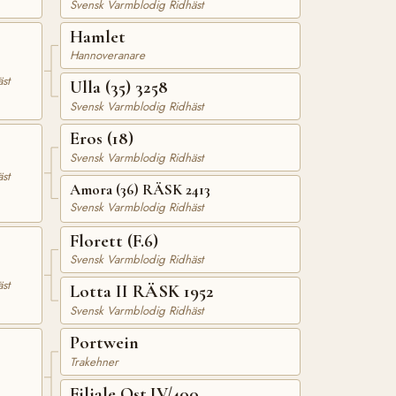
Svensk Varmblodig Ridhäst
Hamlet
Hannoveranare
st
Ulla (35) 3258
Svensk Varmblodig Ridhäst
Eros (18)
Svensk Varmblodig Ridhäst
st
Amora (36) RÄSK 2413
Svensk Varmblodig Ridhäst
Florett (F.6)
Svensk Varmblodig Ridhäst
st
Lotta II RÄSK 1952
Svensk Varmblodig Ridhäst
Portwein
Trakehner
Filiale Ost.IV/400