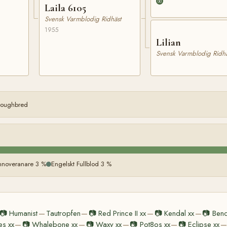
Laila 6105
Svensk Varmblodig Ridhäst
1955
Lilian
Svensk Varmblodig Ridhä
oroughbred
noveranare 3 %
Engelskt Fullblod 3 %
📷
Humanist
Tautropfen
📷
Red Prince II xx
📷
Kendal xx
📷
Bend
—
—
—
—
es xx
📷
Whalebone xx
📷
Waxy xx
📷
Pot8os xx
📷
Eclipse xx
—
—
—
—
—