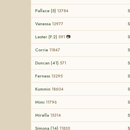
Pallace (5)
S
13784
Vanessa
S
12977
Lester (F.2)
📷
S
591
Corrie
S
11847
Duncan (41)
S
571
Ferness
S
13295
Kummin
S
18604
Mimi
S
11796
Mirella
S
15314
Simona (14)
S
11830