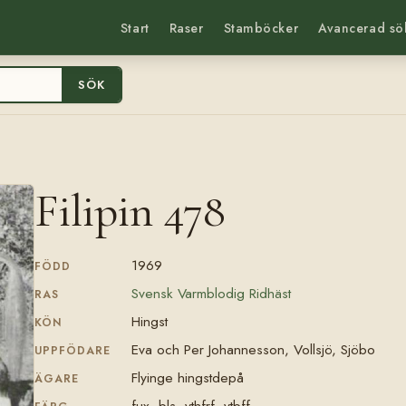
Start
Raser
Stamböcker
Avancerad sö
SÖK
Filipin 478
1969
FÖDD
Svensk Varmblodig Ridhäst
RAS
Hingst
KÖN
Eva och Per Johannesson, Vollsjö, Sjöbo
UPPFÖDARE
Flyinge hingstdepå
ÄGARE
fux, bls, vthfrf, vtbff