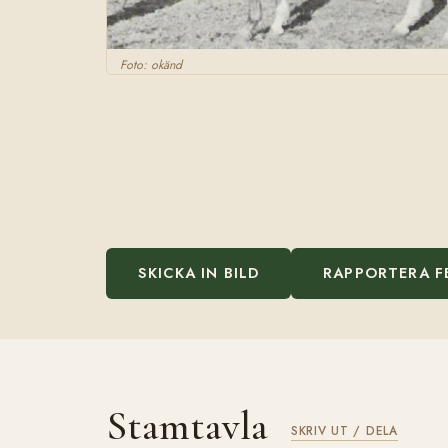
Foto: okänd
SKICKA IN BILD
RAPPORTERA F
Stamtavla
SKRIV UT / DELA