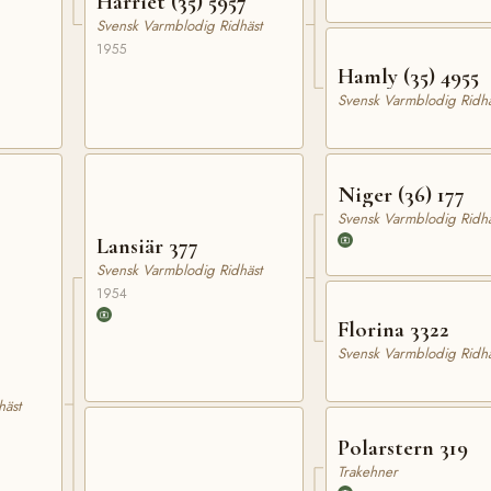
Harriet (35) 5957
Svensk Varmblodig Ridhäst
1955
Hamly (35) 4955
Svensk Varmblodig Ridhä
Niger (36) 177
Svensk Varmblodig Ridhä
Lansiär 377
Svensk Varmblodig Ridhäst
1954
Florina 3322
Svensk Varmblodig Ridhä
häst
Polarstern 319
Trakehner