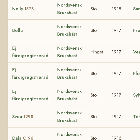
Nordsvensk
Nelly
Sto
1918
Sa
1328
Brukshäst
Nordsvensk
Bella
Sto
1917
Fr
Brukshäst
Ej
Nordsvensk
Hingst
1917
Ve
färdigregistrerad
Brukshäst
Ej
Nordsvensk
Sto
1917
Fl
färdigregistrerad
Brukshäst
Ej
Nordsvensk
Sto
1917
Syl
färdigregistrerad
Brukshäst
Nordsvensk
Svea
Sto
1917
To
1298
Brukshäst
Nordsvensk
Dala
Sto
1916
Ö 96