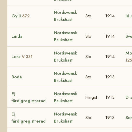
Nordsvensk
Gylli
Sto
1914
Id
672
Brukshäst
Nordsvensk
Linda
Sto
1914
Sv
Brukshäst
Nordsvensk
Mo
Lora
Sto
1914
V 331
Brukshäst
125
Nordsvensk
Boda
Sto
1913
Brukshäst
Ej
Nordsvensk
Hingst
1913
Dr
färdigregistrerad
Brukshäst
Ej
Nordsvensk
Sto
1913
So
färdigregistrerad
Brukshäst