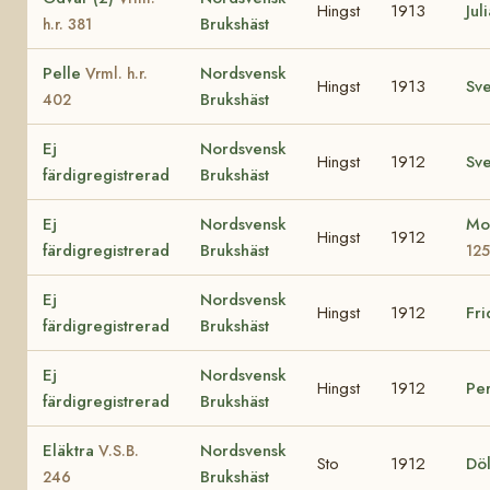
Hingst
1913
Jul
Brukshäst
h.r. 381
Pelle
Nordsvensk
Vrml. h.r.
Hingst
1913
Sv
Brukshäst
402
Ej
Nordsvensk
Hingst
1912
Sv
färdigregistrerad
Brukshäst
Ej
Nordsvensk
Mo
Hingst
1912
färdigregistrerad
Brukshäst
125
Ej
Nordsvensk
Hingst
1912
Fr
färdigregistrerad
Brukshäst
Ej
Nordsvensk
Hingst
1912
Pe
färdigregistrerad
Brukshäst
Eläktra
Nordsvensk
V.S.B.
Sto
1912
Döl
Brukshäst
246