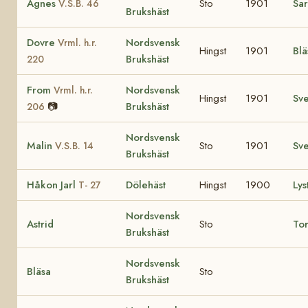
Agnes
Sto
1901
Sa
V.S.B. 46
Brukshäst
Dovre
Nordsvensk
Vrml. h.r.
Hingst
1901
Blä
Brukshäst
220
From
Nordsvensk
Vrml. h.r.
Hingst
1901
Sv
📷
Brukshäst
206
Nordsvensk
Malin
Sto
1901
Sv
V.S.B. 14
Brukshäst
Håkon Jarl
Dölehäst
Hingst
1900
Lys
T- 27
Nordsvensk
Astrid
Sto
To
Brukshäst
Nordsvensk
Bläsa
Sto
Brukshäst