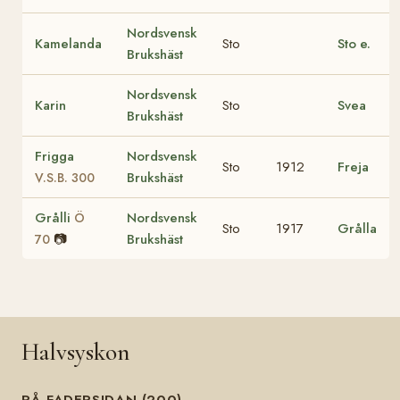
Nordsvensk
Kamelanda
Sto
Sto e.
Brukshäst
Nordsvensk
Karin
Sto
Svea
Brukshäst
Frigga
Nordsvensk
Sto
1912
Freja
Brukshäst
V.S.B. 300
Grålli
Nordsvensk
Ö
Sto
1917
Grålla
📷
Brukshäst
70
Halvsyskon
PÅ FADERSIDAN (200)