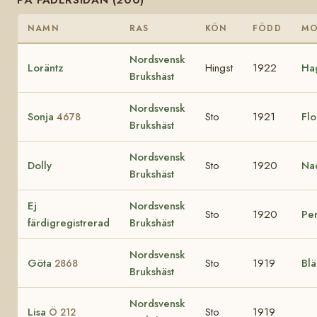
NAMN
RAS
KÖN
FÖDD
M
Nordsvensk
Loräntz
Hingst
1922
Ha
Brukshäst
Nordsvensk
Sonja
Sto
1921
Fl
4678
Brukshäst
Nordsvensk
Dolly
Sto
1920
Na
Brukshäst
Ej
Nordsvensk
Sto
1920
Pe
färdigregistrerad
Brukshäst
Nordsvensk
Göta
Sto
1919
Bl
2868
Brukshäst
Nordsvensk
Lisa
Sto
1919
Ö 212