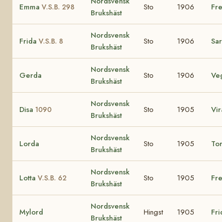
Nordsvensk
Emma
Sto
1906
Fre
V.S.B. 298
Brukshäst
Nordsvensk
Frida
Sto
1906
Sa
V.S.B. 8
Brukshäst
Nordsvensk
Gerda
Sto
1906
Ve
Brukshäst
Nordsvensk
Disa
Sto
1905
Vir
1090
Brukshäst
Nordsvensk
Lorda
Sto
1905
To
Brukshäst
Nordsvensk
Lotta
Sto
1905
Fre
V.S.B. 62
Brukshäst
Nordsvensk
Mylord
Hingst
1905
Fri
Brukshäst