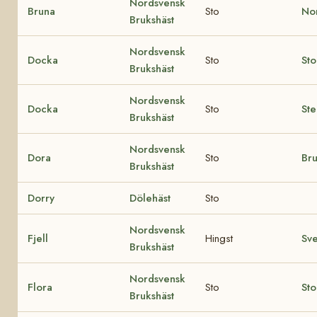
Nordsvensk
Bruna
Sto
Nor
Brukshäst
Nordsvensk
Docka
Sto
Sto
Brukshäst
Nordsvensk
Docka
Sto
Ste
Brukshäst
Nordsvensk
Dora
Sto
Br
Brukshäst
Dorry
Dölehäst
Sto
Nordsvensk
Fjell
Hingst
Sv
Brukshäst
Nordsvensk
Flora
Sto
Sto
Brukshäst