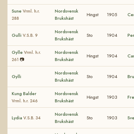
Sune
Nordsvensk
Vrml. h.r.
Hingst
1905
Ce
Brukshäst
288
Nordsvensk
Gulli
Sto
1904
Per
V.S.B. 9
Brukshäst
Gylle
Nordsvensk
Vrml. h.r.
Hingst
1904
Ca
📷
Brukshäst
261
Nordsvensk
Gylli
Sto
1904
Br
Brukshäst
Kung Balder
Nordsvensk
Hingst
1903
Fre
Brukshäst
Vrml. h.r. 246
Nordsvensk
Lydia
Sto
1903
Sv
V.S.B. 34
Brukshäst