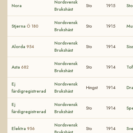
Nordsvensk
Nora
Sto
1915
Sto
Brukshäst
Nordsvensk
Stjerna
Sto
1915
Mu
Ö 180
Brukshäst
Nordsvensk
Alorda
Sto
1914
Sis
954
Brukshäst
Nordsvensk
Asta
Sto
1914
To
682
Brukshäst
Ej
Nordsvensk
Hingst
1914
Dr
färdigregistrerad
Brukshäst
Ej
Nordsvensk
Sto
1914
Sp
färdigregistrerad
Brukshäst
Nordsvensk
Elektra
Sto
1914
Sv
956
Brukshäst