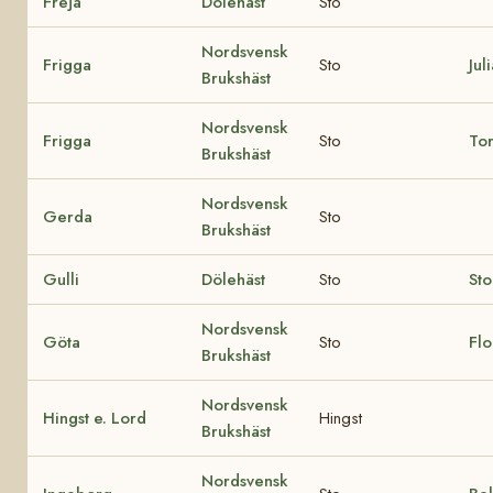
Freja
Dölehäst
Sto
Nordsvensk
Frigga
Sto
Jul
Brukshäst
Nordsvensk
Frigga
Sto
To
Brukshäst
Nordsvensk
Gerda
Sto
Brukshäst
Gulli
Dölehäst
Sto
Sto
Nordsvensk
Göta
Sto
Flo
Brukshäst
Nordsvensk
Hingst e. Lord
Hingst
Brukshäst
Nordsvensk