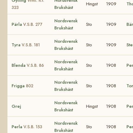
Gylling
Nordsvensk
Vrml. h.r.
Hingst
1909
Th
Brukshäst
323
Nordsvensk
Pärla
Sto
1909
Bär
V.S.B. 277
Brukshäst
Nordsvensk
Tyra
Sto
1909
Ste
V.S.B. 181
Brukshäst
Nordsvensk
Blenda
Sto
1908
Per
V.S.B. 86
Brukshäst
Nordsvensk
Frigga
Sto
1908
To
802
Brukshäst
Nordsvensk
Grej
Hingst
1908
Per
Brukshäst
Nordsvensk
Perla
Sto
1908
Per
V.S.B. 153
Brukshäst