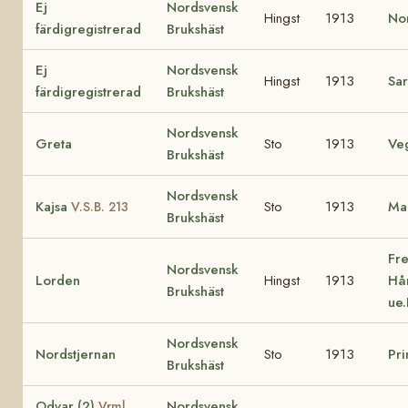
Ej
Nordsvensk
Hingst
1913
No
färdigregistrerad
Brukshäst
Ej
Nordsvensk
Hingst
1913
Sa
färdigregistrerad
Brukshäst
Nordsvensk
Greta
Sto
1913
Ve
Brukshäst
Nordsvensk
Kajsa
Sto
1913
Ma
V.S.B. 213
Brukshäst
Fre
Nordsvensk
Lorden
Hingst
1913
Hå
Brukshäst
ue.
Nordsvensk
Nordstjernan
Sto
1913
Pr
Brukshäst
Odvar (2)
Nordsvensk
Vrml.