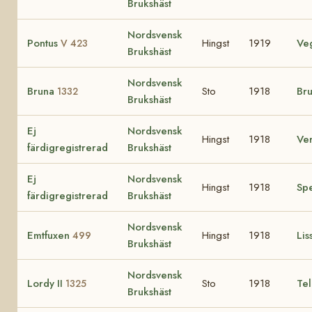
Brukshäst
Nordsvensk
Pontus
Hingst
1919
Ve
V 423
Brukshäst
Nordsvensk
Bruna
Sto
1918
Br
1332
Brukshäst
Ej
Nordsvensk
Hingst
1918
Ve
färdigregistrerad
Brukshäst
Ej
Nordsvensk
Hingst
1918
Sp
färdigregistrerad
Brukshäst
Nordsvensk
Emtfuxen
Hingst
1918
Lis
499
Brukshäst
Nordsvensk
Lordy II
Sto
1918
Te
1325
Brukshäst