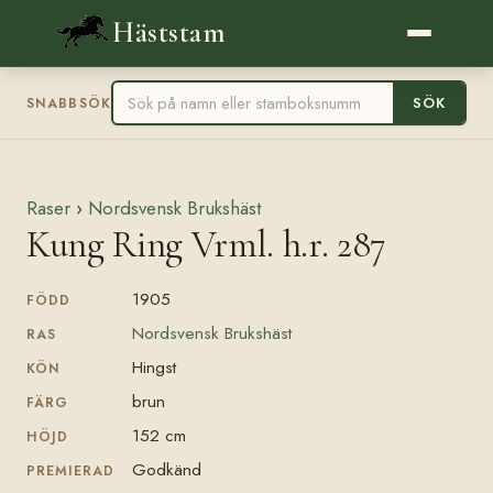
Häststam
SÖK
SNABBSÖK
Raser
›
Nordsvensk Brukshäst
Kung Ring Vrml. h.r. 287
1905
FÖDD
Nordsvensk Brukshäst
RAS
Hingst
KÖN
brun
FÄRG
152 cm
HÖJD
Godkänd
PREMIERAD