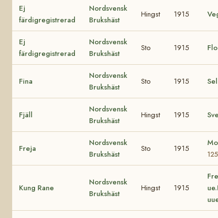
Ej
Nordsvensk
Hingst
1915
Ve
färdigregistrerad
Brukshäst
Ej
Nordsvensk
Sto
1915
Fl
färdigregistrerad
Brukshäst
Nordsvensk
Fina
Sto
1915
Se
Brukshäst
Nordsvensk
Fjäll
Hingst
1915
Sv
Brukshäst
Nordsvensk
Mo
Freja
Sto
1915
Brukshäst
125
Fre
Nordsvensk
Kung Rane
Hingst
1915
ue
Brukshäst
uu