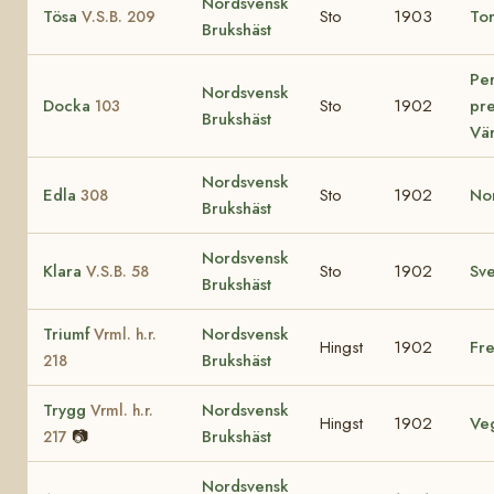
Nordsvensk
Tösa
Sto
1903
To
V.S.B. 209
Brukshäst
Per
Nordsvensk
Docka
Sto
1902
pre
103
Brukshäst
Vä
Nordsvensk
Edla
Sto
1902
No
308
Brukshäst
Nordsvensk
Klara
Sto
1902
Sv
V.S.B. 58
Brukshäst
Triumf
Nordsvensk
Vrml. h.r.
Hingst
1902
Fre
Brukshäst
218
Trygg
Nordsvensk
Vrml. h.r.
Hingst
1902
Ve
📷
Brukshäst
217
Nordsvensk