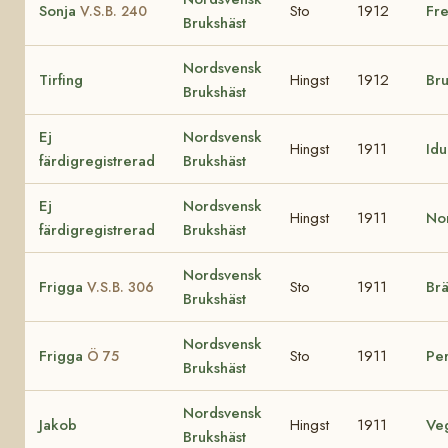
Sonja
Sto
1912
Fre
V.S.B. 240
Brukshäst
Nordsvensk
Tirfing
Hingst
1912
Br
Brukshäst
Ej
Nordsvensk
Hingst
1911
Id
färdigregistrerad
Brukshäst
Ej
Nordsvensk
Hingst
1911
No
färdigregistrerad
Brukshäst
Nordsvensk
Frigga
Sto
1911
Brä
V.S.B. 306
Brukshäst
Nordsvensk
Frigga
Sto
1911
Per
Ö 75
Brukshäst
Nordsvensk
Jakob
Hingst
1911
Ve
Brukshäst