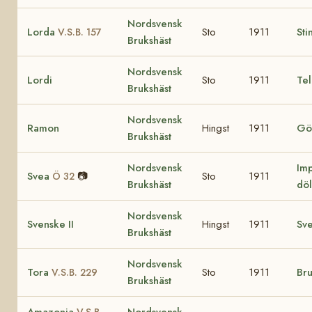
Nordsvensk
Lorda
Sto
1911
Sti
V.S.B. 157
Brukshäst
Nordsvensk
Lordi
Sto
1911
Te
Brukshäst
Nordsvensk
Ramon
Hingst
1911
Gö
Brukshäst
Nordsvensk
Imp
Svea
📷
Sto
1911
Ö 32
Brukshäst
döl
Nordsvensk
Svenske II
Hingst
1911
Sv
Brukshäst
Nordsvensk
Tora
Sto
1911
Br
V.S.B. 229
Brukshäst
Amazonia
Nordsvensk
V.S.B.