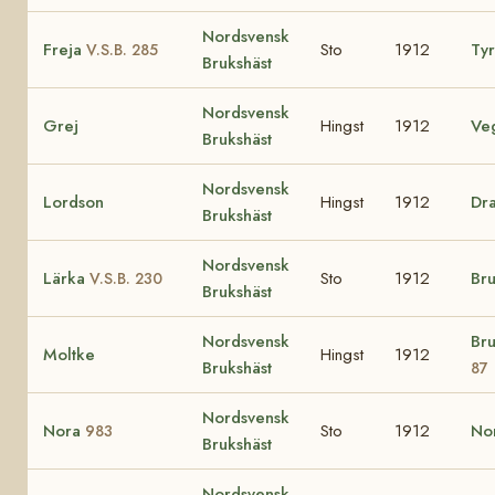
Nordsvensk
Freja
Sto
1912
Ty
V.S.B. 285
Brukshäst
Nordsvensk
Grej
Hingst
1912
Ve
Brukshäst
Nordsvensk
Lordson
Hingst
1912
Dr
Brukshäst
Nordsvensk
Lärka
Sto
1912
Br
V.S.B. 230
Brukshäst
Nordsvensk
Br
Moltke
Hingst
1912
Brukshäst
87
Nordsvensk
Nora
Sto
1912
No
983
Brukshäst
Nordsvensk