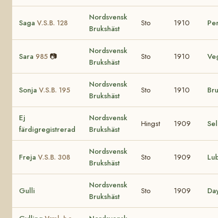
Nordsvensk
Saga
Sto
1910
Per
V.S.B. 128
Brukshäst
Nordsvensk
Sara
📷
Sto
1910
Ve
985
Brukshäst
Nordsvensk
Sonja
Sto
1910
Br
V.S.B. 195
Brukshäst
Ej
Nordsvensk
Hingst
1909
Se
färdigregistrerad
Brukshäst
Nordsvensk
Freja
Sto
1909
Lu
V.S.B. 308
Brukshäst
Nordsvensk
Gulli
Sto
1909
Da
Brukshäst