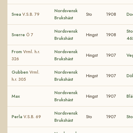
Nordsvensk
Svea
Sto
1908
Do
V.S.B. 79
Brukshäst
Nordsvensk
Sto
Sverre
Hingst
1908
Ö 7
Brukshäst
46
From
Nordsvensk
Vrml. h.r.
Hingst
1907
Ve
Brukshäst
326
Gubben
Nordsvensk
Vrml.
Hingst
1907
Döl
Brukshäst
h.r. 305
Nordsvensk
Max
Hingst
1907
Bl
Brukshäst
Nordsvensk
Perla
Sto
1907
St
V.S.B. 69
Brukshäst