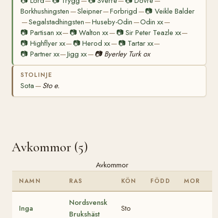
📷
Lord
📷
Trygg
📷
Sverre
📷
Dovre
—
—
—
—
Borkhushingsten
Sleipner
Forbrigd
📷
Veikle Balder
—
—
—
Segalstadhingsten
Huseby-Odin
Odin xx
—
—
—
—
📷
Partisan xx
📷
Walton xx
📷
Sir Peter Teazle xx
—
—
—
📷
Highflyer xx
📷
Herod xx
📷
Tartar xx
—
—
—
📷
Partner xx
Jigg xx
📷
Byerley Turk ox
—
—
STOLINJE
Sota
Sto e.
—
Avkommor (5)
Avkommor
NAMN
RAS
KÖN
FÖDD
MOR
Nordsvensk
Inga
Sto
Brukshäst