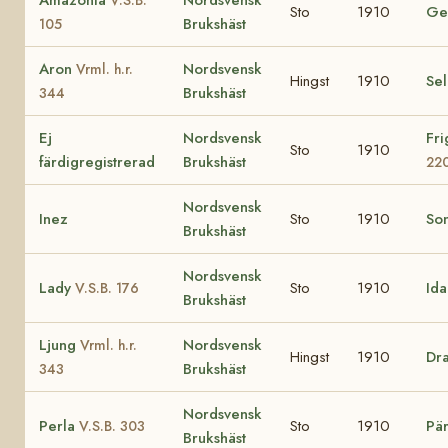
Sto
1910
Ge
Brukshäst
105
Aron
Nordsvensk
Vrml. h.r.
Hingst
1910
Se
Brukshäst
344
Ej
Nordsvensk
Fr
Sto
1910
färdigregistrerad
Brukshäst
22
Nordsvensk
Inez
Sto
1910
So
Brukshäst
Nordsvensk
Lady
Sto
1910
Id
V.S.B. 176
Brukshäst
Ljung
Nordsvensk
Vrml. h.r.
Hingst
1910
Dr
Brukshäst
343
Nordsvensk
Perla
Sto
1910
Pär
V.S.B. 303
Brukshäst