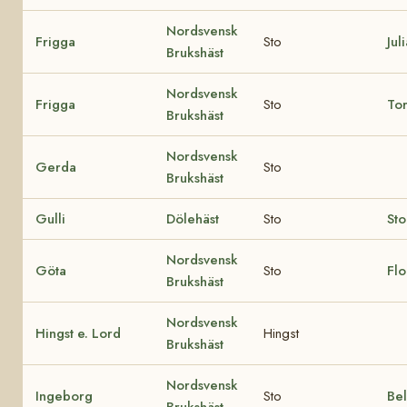
Nordsvensk
Frigga
Sto
Jul
Brukshäst
Nordsvensk
Frigga
Sto
To
Brukshäst
Nordsvensk
Gerda
Sto
Brukshäst
Gulli
Dölehäst
Sto
Sto
Nordsvensk
Göta
Sto
Flo
Brukshäst
Nordsvensk
Hingst e. Lord
Hingst
Brukshäst
Nordsvensk
Ingeborg
Sto
Bel
Brukshäst