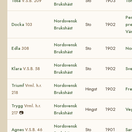
Tösa
Sto
1903
To
V.S.B. 209
Brukshäst
Per
Nordsvensk
Docka
Sto
1902
pre
103
Brukshäst
Vä
Nordsvensk
Edla
Sto
1902
No
308
Brukshäst
Nordsvensk
Klara
Sto
1902
Sv
V.S.B. 58
Brukshäst
Triumf
Nordsvensk
Vrml. h.r.
Hingst
1902
Fre
Brukshäst
218
Trygg
Nordsvensk
Vrml. h.r.
Hingst
1902
Ve
📷
Brukshäst
217
Nordsvensk
Agnes
Sto
1901
Sa
V.S.B. 46