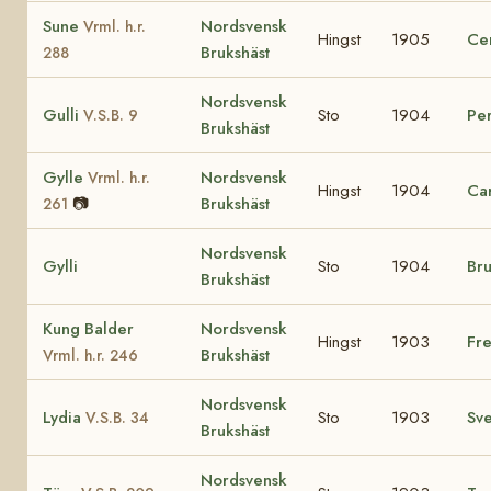
Sune
Nordsvensk
Vrml. h.r.
Hingst
1905
Ce
Brukshäst
288
Nordsvensk
Gulli
Sto
1904
Per
V.S.B. 9
Brukshäst
Gylle
Nordsvensk
Vrml. h.r.
Hingst
1904
Ca
📷
Brukshäst
261
Nordsvensk
Gylli
Sto
1904
Br
Brukshäst
Kung Balder
Nordsvensk
Hingst
1903
Fre
Brukshäst
Vrml. h.r. 246
Nordsvensk
Lydia
Sto
1903
Sv
V.S.B. 34
Brukshäst
Nordsvensk