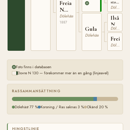
Freia
sto
född
Dölehäst
N
omkring
263
Dölehäst
1852
Ilsåsbl
på
1887
N
Holaaker
Gula
Dölehäst
109
Dölehäst
Freia
Dölehäst
Foto finns i databasen
Dovre N 130 — förekommer mer än en gång (linjeavel)
RASSAMMANSÄTTNING
Dölehäst 77 %
Korsning / Ras saknas 3 %
Okänd 20 %
HINGSTLINJE