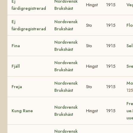
Ej
Nordsvensk
Hingst
1915
Ve
färdigregistrerad
Brukshäst
Ej
Nordsvensk
Sto
1915
Fl
färdigregistrerad
Brukshäst
Nordsvensk
Fina
Sto
1915
Se
Brukshäst
Nordsvensk
Fjäll
Hingst
1915
Sv
Brukshäst
Nordsvensk
Mo
Freja
Sto
1915
Brukshäst
125
Fre
Nordsvensk
Kung Rane
Hingst
1915
ue
Brukshäst
uu
Nordsvensk