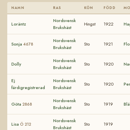
NAMN
RAS
KÖN
FÖDD
M
Nordsvensk
Loräntz
Hingst
1922
Ha
Brukshäst
Nordsvensk
Sonja
Sto
1921
Fl
4678
Brukshäst
Nordsvensk
Dolly
Sto
1920
Na
Brukshäst
Ej
Nordsvensk
Sto
1920
Pe
färdigregistrerad
Brukshäst
Nordsvensk
Göta
Sto
1919
Bl
2868
Brukshäst
Nordsvensk
Lisa
Sto
1919
Ö 212
Brukshäst