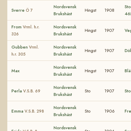
Nordsvensk
Sto
Sverre
Hingst
1908
Ö 7
Brukshäst
46
From
Nordsvensk
Vrml. h.r.
Hingst
1907
Ve
Brukshäst
326
Gubben
Nordsvensk
Vrml.
Hingst
1907
Döl
Brukshäst
h.r. 305
Nordsvensk
Max
Hingst
1907
Bl
Brukshäst
Nordsvensk
Perla
Sto
1907
St
V.S.B. 69
Brukshäst
Nordsvensk
Emma
Sto
1906
Fre
V.S.B. 298
Brukshäst
Nordsvensk