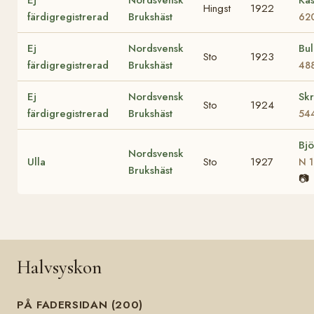
Hingst
1922
färdigregistrerad
Brukshäst
62
Ej
Nordsvensk
Bu
Sto
1923
färdigregistrerad
Brukshäst
48
Ej
Nordsvensk
Sk
Sto
1924
färdigregistrerad
Brukshäst
54
Bjö
Nordsvensk
Ulla
Sto
1927
N 1
Brukshäst
📷
Halvsyskon
PÅ FADERSIDAN (200)