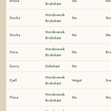
Bruna
Sto
Nor
Brukshäst
Nordsvensk
Docka
Sto
Sto
Brukshäst
Nordsvensk
Docka
Sto
Ste
Brukshäst
Nordsvensk
Dora
Sto
Br
Brukshäst
Dorry
Dölehäst
Sto
Nordsvensk
Fjell
Hingst
Sv
Brukshäst
Nordsvensk
Flora
Sto
Sto
Brukshäst