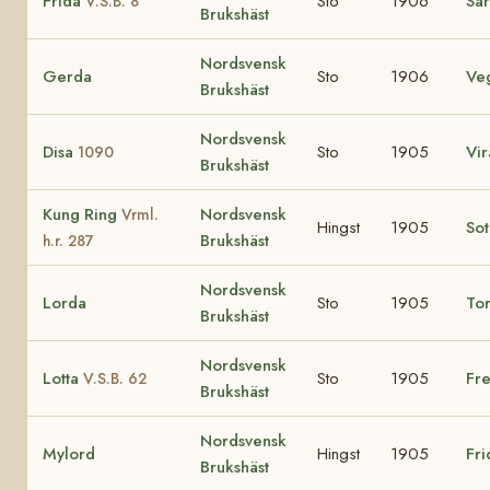
Frida
Sto
1906
Sa
V.S.B. 8
Brukshäst
Nordsvensk
Gerda
Sto
1906
Ve
Brukshäst
Nordsvensk
Disa
Sto
1905
Vir
1090
Brukshäst
Kung Ring
Nordsvensk
Vrml.
Hingst
1905
Sot
Brukshäst
h.r. 287
Nordsvensk
Lorda
Sto
1905
To
Brukshäst
Nordsvensk
Lotta
Sto
1905
Fre
V.S.B. 62
Brukshäst
Nordsvensk
Mylord
Hingst
1905
Fri
Brukshäst