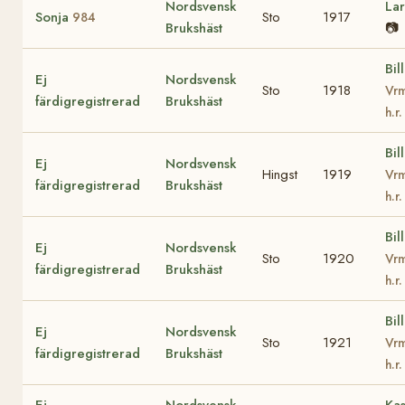
Nordsvensk
La
Sonja
Sto
1917
984
Brukshäst
📷
Bill
Ej
Nordsvensk
Sto
1918
Vrm
färdigregistrerad
Brukshäst
h.r
Bill
Ej
Nordsvensk
Hingst
1919
Vrm
färdigregistrerad
Brukshäst
h.r
Bill
Ej
Nordsvensk
Sto
1920
Vrm
färdigregistrerad
Brukshäst
h.r
Bill
Ej
Nordsvensk
Sto
1921
Vrm
färdigregistrerad
Brukshäst
h.r
Ej
Nordsvensk
Kas