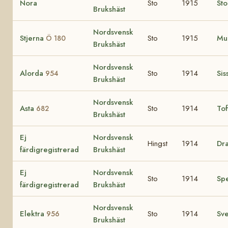
Nora
Sto
1915
Sto
Brukshäst
Nordsvensk
Stjerna
Sto
1915
Mu
Ö 180
Brukshäst
Nordsvensk
Alorda
Sto
1914
Sis
954
Brukshäst
Nordsvensk
Asta
Sto
1914
To
682
Brukshäst
Ej
Nordsvensk
Hingst
1914
Dr
färdigregistrerad
Brukshäst
Ej
Nordsvensk
Sto
1914
Sp
färdigregistrerad
Brukshäst
Nordsvensk
Elektra
Sto
1914
Sv
956
Brukshäst