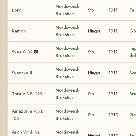
Nordsvensk
Lordi
Sto
1911
Te
Brukshäst
Nordsvensk
Ramon
Hingst
1911
Gö
Brukshäst
Nordsvensk
Imp
Svea
📷
Sto
1911
Ö 32
Brukshäst
döl
Nordsvensk
Svenske II
Hingst
1911
Sv
Brukshäst
Nordsvensk
Tora
Sto
1911
Br
V.S.B. 229
Brukshäst
Amazonia
Nordsvensk
V.S.B.
Sto
1910
Ge
Brukshäst
105
Aron
Nordsvensk
Vrml. h.r.
Hingst
1910
Se