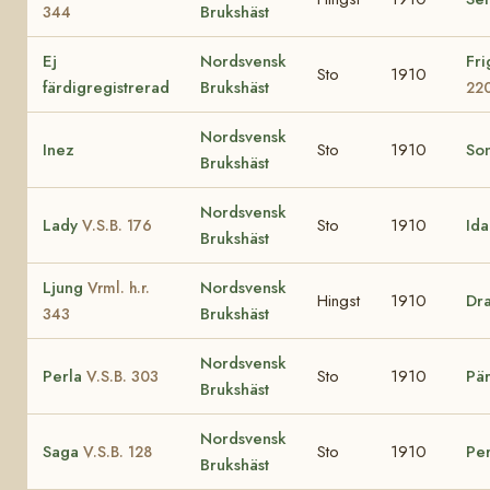
Brukshäst
344
Ej
Nordsvensk
Fr
Sto
1910
färdigregistrerad
Brukshäst
22
Nordsvensk
Inez
Sto
1910
So
Brukshäst
Nordsvensk
Lady
Sto
1910
Id
V.S.B. 176
Brukshäst
Ljung
Nordsvensk
Vrml. h.r.
Hingst
1910
Dr
Brukshäst
343
Nordsvensk
Perla
Sto
1910
Pär
V.S.B. 303
Brukshäst
Nordsvensk
Saga
Sto
1910
Per
V.S.B. 128
Brukshäst