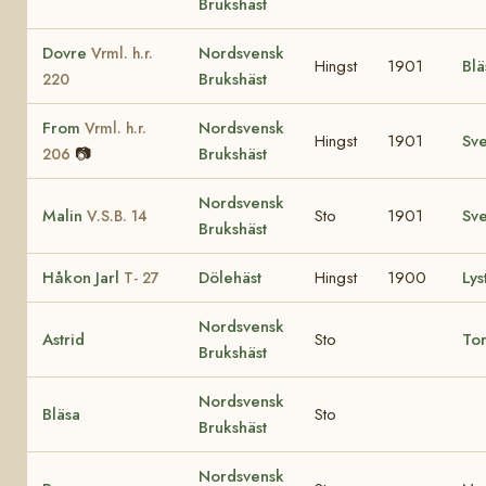
Brukshäst
Dovre
Nordsvensk
Vrml. h.r.
Hingst
1901
Blä
Brukshäst
220
From
Nordsvensk
Vrml. h.r.
Hingst
1901
Sv
📷
Brukshäst
206
Nordsvensk
Malin
Sto
1901
Sv
V.S.B. 14
Brukshäst
Håkon Jarl
Dölehäst
Hingst
1900
Lys
T- 27
Nordsvensk
Astrid
Sto
To
Brukshäst
Nordsvensk
Bläsa
Sto
Brukshäst
Nordsvensk