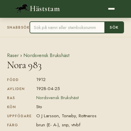
Häststam
SÖK
SNABBSÖK
Raser
›
Nordsvensk Brukshäst
Nora 983
1912
FÖDD
1928-04-25
AVLIDEN
Nordsvensk Brukshäst
RAS
Sto
KÖN
O J Larsson, Toneby, Rottneros
UPPFÖDARE
brun (E- A-), snp, vtvbf
FÄRG