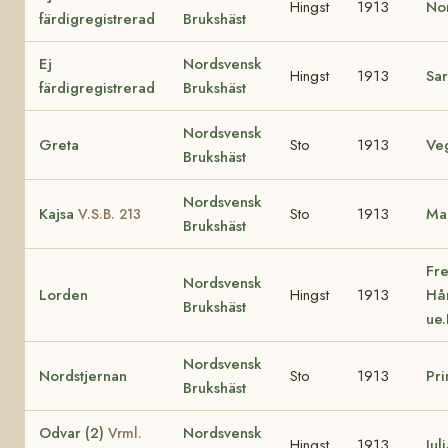
Hingst
1913
No
färdigregistrerad
Brukshäst
Ej
Nordsvensk
Hingst
1913
Sa
färdigregistrerad
Brukshäst
Nordsvensk
Greta
Sto
1913
Ve
Brukshäst
Nordsvensk
Kajsa
Sto
1913
Ma
V.S.B. 213
Brukshäst
Fre
Nordsvensk
Lorden
Hingst
1913
Hå
Brukshäst
ue.
Nordsvensk
Nordstjernan
Sto
1913
Pr
Brukshäst
Odvar (2)
Nordsvensk
Vrml.
Hingst
1913
Jul