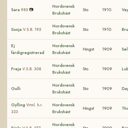
Nordsvensk
Sara
📷
Sto
1910
Ve
985
Brukshäst
Nordsvensk
Sonja
Sto
1910
Br
V.S.B. 195
Brukshäst
Ej
Nordsvensk
Hingst
1909
Se
färdigregistrerad
Brukshäst
Nordsvensk
Freja
Sto
1909
Lu
V.S.B. 308
Brukshäst
Nordsvensk
Gulli
Sto
1909
Da
Brukshäst
Gylling
Nordsvensk
Vrml. h.r.
Hingst
1909
Th
Brukshäst
323
Nordsvensk
Pärla
Sto
1909
Bär
V.S.B. 277