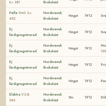
Brukshäst
h.r. 381
Pelle
Nordsvensk
Vrml. h.r.
Hingst
1913
Sv
Brukshäst
402
Ej
Nordsvensk
Hingst
1912
Sv
färdigregistrerad
Brukshäst
Ej
Nordsvensk
Mo
Hingst
1912
färdigregistrerad
Brukshäst
125
Ej
Nordsvensk
Hingst
1912
Fr
färdigregistrerad
Brukshäst
Ej
Nordsvensk
Hingst
1912
Pe
färdigregistrerad
Brukshäst
Eläktra
Nordsvensk
V.S.B.
Sto
1912
Döl
Brukshäst
246