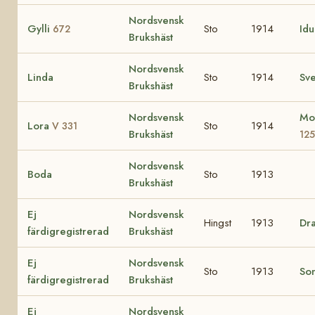
Nordsvensk
Gylli
Sto
1914
Id
672
Brukshäst
Nordsvensk
Linda
Sto
1914
Sv
Brukshäst
Nordsvensk
Mo
Lora
Sto
1914
V 331
Brukshäst
125
Nordsvensk
Boda
Sto
1913
Brukshäst
Ej
Nordsvensk
Hingst
1913
Dr
färdigregistrerad
Brukshäst
Ej
Nordsvensk
Sto
1913
So
färdigregistrerad
Brukshäst
Ej
Nordsvensk