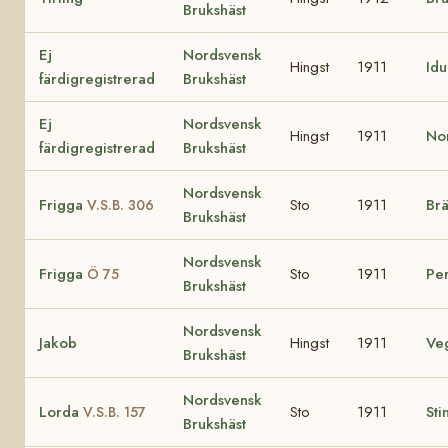
Brukshäst
Ej
Nordsvensk
Hingst
1911
Id
färdigregistrerad
Brukshäst
Ej
Nordsvensk
Hingst
1911
No
färdigregistrerad
Brukshäst
Nordsvensk
Frigga
Sto
1911
Brä
V.S.B. 306
Brukshäst
Nordsvensk
Frigga
Sto
1911
Per
Ö 75
Brukshäst
Nordsvensk
Jakob
Hingst
1911
Ve
Brukshäst
Nordsvensk
Lorda
Sto
1911
Sti
V.S.B. 157
Brukshäst