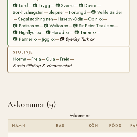
📷
Lord
📷
Trygg
📷
Sverre
📷
Dovre
—
—
—
—
Borkhushingsten
Sleipner
Forbrigd
📷
Veikle Balder
—
—
—
Segalstadhingsten
Huseby-Odin
Odin xx
—
—
—
—
📷
Partisan xx
📷
Walton xx
📷
Sir Peter Teazle xx
—
—
—
📷
Highflyer xx
📷
Herod xx
📷
Tartar xx
—
—
—
📷
Partner xx
Jigg xx
📷
Byerley Turk ox
—
—
STOLINJE
Norma
Freia
Gula
Freia
—
—
—
—
Fuxsto tillhörig S. Hammerstad
Avkommor (9)
Avkommor
NAMN
RAS
KÖN
FÖDD
FA