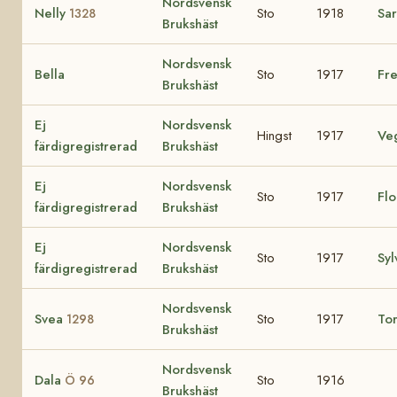
Nordsvensk
Nelly
Sto
1918
Sa
1328
Brukshäst
Nordsvensk
Bella
Sto
1917
Fr
Brukshäst
Ej
Nordsvensk
Hingst
1917
Ve
färdigregistrerad
Brukshäst
Ej
Nordsvensk
Sto
1917
Fl
färdigregistrerad
Brukshäst
Ej
Nordsvensk
Sto
1917
Syl
färdigregistrerad
Brukshäst
Nordsvensk
Svea
Sto
1917
To
1298
Brukshäst
Nordsvensk
Dala
Sto
1916
Ö 96
Brukshäst