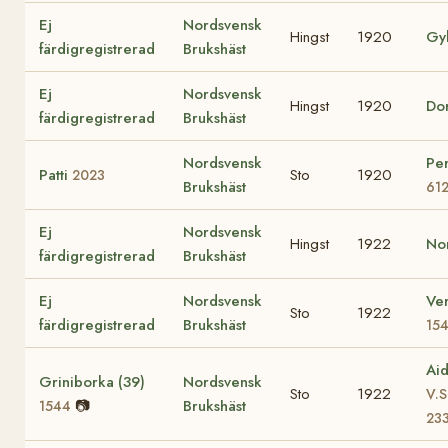
Ej
Nordsvensk
Hingst
1920
Gyl
färdigregistrerad
Brukshäst
Ej
Nordsvensk
Hingst
1920
Do
färdigregistrerad
Brukshäst
Nordsvensk
Pe
Patti
Sto
1920
2023
Brukshäst
61
Ej
Nordsvensk
Hingst
1922
No
färdigregistrerad
Brukshäst
Ej
Nordsvensk
Ve
Sto
1922
färdigregistrerad
Brukshäst
15
Ai
Griniborka (39)
Nordsvensk
Sto
1922
V.S
📷
Brukshäst
1544
23