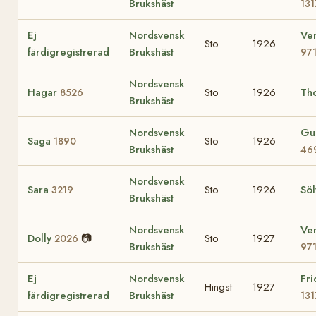
Brukshäst
131
Ej
Nordsvensk
Ve
Sto
1926
färdigregistrerad
Brukshäst
97
Nordsvensk
Hagar
Sto
1926
Th
8526
Brukshäst
Nordsvensk
Gul
Saga
Sto
1926
1890
Brukshäst
46
Nordsvensk
Sara
Sto
1926
Söl
3219
Brukshäst
Nordsvensk
Ve
Dolly
📷
Sto
1927
2026
Brukshäst
97
Ej
Nordsvensk
Fri
Hingst
1927
färdigregistrerad
Brukshäst
131