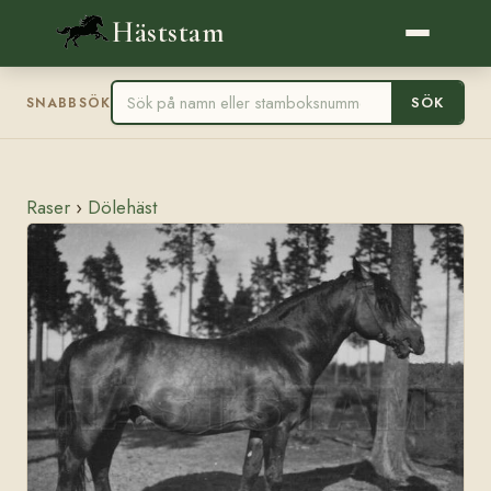
Häststam
SÖK
SNABBSÖK
Raser
›
Dölehäst