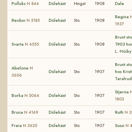
Polluks
Dölehäst
Hingst
1908
Dale
N 844
Regina
Reidun
Dölehäst
Sto
1908
N 5185
1937
Brunt st
Svarta
Dölehäst
Sto
1908
1903 hos
N 4555
L. Höiby
Brunt st
Abelone
N
Dölehäst
Sto
1907
hos Krist
3606
Taralrud
Stjerna
Borka
Dölehäst
Sto
1907
N 5064
1803
Bruna
Dölehäst
Sto
1907
Ruth
N 4169
N 2
Freia
Dölehäst
Sto
1907
Sussi
N 3625
N 