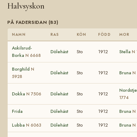
Halvsyskon
PÅ FADERSIDAN (83)
NAMN
RAS
KÖN
FÖDD
MOR
Askilsrud-
Dölehäst
Sto
1912
Stella
N 
Borka
N 6668
Borghild
N
Dölehäst
Sto
1912
Bruna
N
5928
Nordstj
Dokka
Dölehäst
Sto
1912
N 7506
1774
Frida
Dölehäst
Sto
1912
Bruna
N
Lubba
Dölehäst
Sto
1912
Bruna
N 6063
N