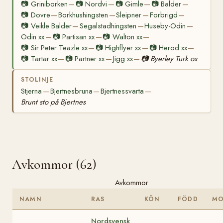
📷
Griniborken
📷
Nordvi
📷
Gimle
📷
Balder
—
—
—
—
📷
Dovre
Borkhushingsten
Sleipner
Forbrigd
—
—
—
—
📷
Veikle Balder
Segalstadhingsten
Huseby-Odin
—
—
—
Odin xx
📷
Partisan xx
📷
Walton xx
—
—
—
📷
Sir Peter Teazle xx
📷
Highflyer xx
📷
Herod xx
—
—
—
📷
Tartar xx
📷
Partner xx
Jigg xx
📷
Byerley Turk ox
—
—
—
STOLINJE
Stjerna
Bjertnesbruna
Bjertnessvarta
—
—
—
Brunt sto på Bjertnes
Avkommor (62)
Avkommor
NAMN
RAS
KÖN
FÖDD
M
Nordsvensk