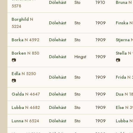
Dölehäst
Sto
1910
Bruna
N 
5578
Borghild
N
Dölehäst
Sto
1909
Finska
N
5224
Borka
Dölehäst
Sto
1909
Stjerna
N 4592
Borken
Stella
N 850
N 
Dölehäst
Hingst
1909
📷
📷
Edla
N 5250
Dölehäst
Sto
1909
Frida
N 
📷
Galda
Dölehäst
Sto
1909
Dua
N 4647
N 1
Lubba
Dölehäst
Sto
1909
Else
N 4682
N 3
Lunna
Dölehäst
Sto
1909
Lubba
N 6524
N