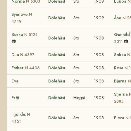
Norma
Dölehäst
Sto
1909
Lubba
N 5303
N
Synnöve
N
Dölehäst
Sto
1909
Åse
N 2
4749
Borka
Gunhild
N 5124
Dölehäst
Sto
1908
📷
📷
2011
Dua
Dölehäst
Sto
1908
Sokka
N 4397
N
Esther
Dölehäst
Sto
1908
Rosa
N 4406
N 1
Eva
Dölehäst
Sto
1908
Bjarna
N
Stjerna
Fröi
Dölehäst
Hingst
1908
2885
Hjördis
N
Dölehäst
Sto
1908
Flora
N 
4451