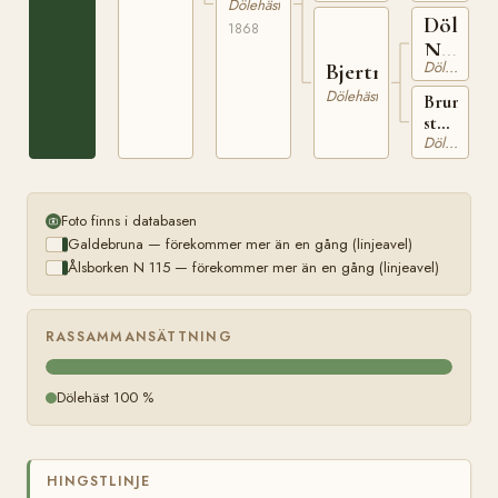
Dölehäst
Kårstad
Dölen
1868
i
N
Jevnaker,
Dölehäst
Bjertnessvarta
såld
27
till
Dölehäst
Brunt
Frösli
sto
på
Dölehäst
Bjertnes
Foto finns i databasen
Galdebruna — förekommer mer än en gång (linjeavel)
Ålsborken N 115 — förekommer mer än en gång (linjeavel)
RASSAMMANSÄTTNING
Dölehäst 100 %
HINGSTLINJE