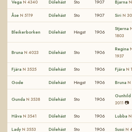
Vega
Dölehäst
Sto
1907
Bjarna
N 4340
N
Åse
Dölehäst
Sto
1907
Siri
N 5119
N 3
Stjerna
Bleikerborken
Dölehäst
Hingst
1906
1803
Regina
Bruna
Dölehäst
Sto
1906
N 4023
1937
Fjära
Dölehäst
Sto
1906
Fjära
N 3525
N 
Gode
Dölehäst
Hingst
1906
Bruna
N
Gunhild
Gunda
Dölehäst
Sto
1906
N 3538
📷
2011
Håva
Dölehäst
Sto
1906
Lubba
N 3541
N
Lady
Dölehäst
Sto
1906
Sussi
N 3553
N 