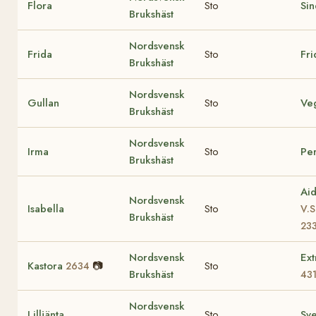
Flora
Sto
Sin
Brukshäst
Nordsvensk
Frida
Sto
Fri
Brukshäst
Nordsvensk
Gullan
Sto
Ve
Brukshäst
Nordsvensk
Irma
Sto
Per
Brukshäst
Ai
Nordsvensk
Isabella
Sto
V.S
Brukshäst
23
Nordsvensk
Ex
Kastora
📷
Sto
2634
Brukshäst
43
Nordsvensk
Lilljänta
Sto
Sv