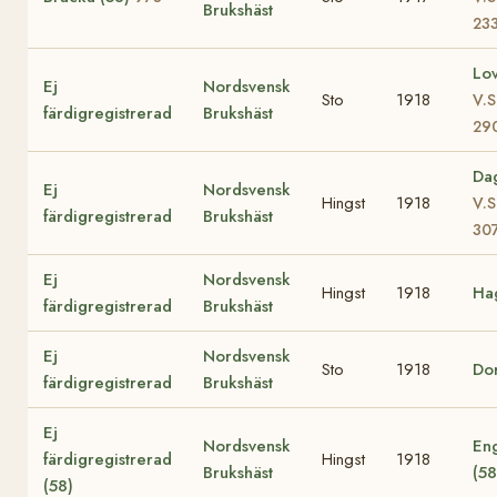
Brukshäst
23
Lo
Ej
Nordsvensk
Sto
1918
V.S
färdigregistrerad
Brukshäst
29
Da
Ej
Nordsvensk
Hingst
1918
V.S
färdigregistrerad
Brukshäst
30
Ej
Nordsvensk
Hingst
1918
Ha
färdigregistrerad
Brukshäst
Ej
Nordsvensk
Sto
1918
Do
färdigregistrerad
Brukshäst
Ej
Nordsvensk
En
färdigregistrerad
Hingst
1918
Brukshäst
(5
(58)