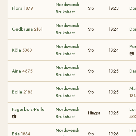
Nordsvensk
Flora
Sto
1923
Do
1879
Brukshäst
Nordsvensk
Gudbruna
Sto
1924
Do
2181
Brukshäst
Nordsvensk
Pe
Köla
Sto
1924
5383
Brukshäst
📷
Nordsvensk
Aina
Sto
1925
Da
4675
Brukshäst
Nordsvensk
Ma
Bolla
Sto
1925
2183
Brukshäst
131
Fagerbols-Pelle
Nordsvensk
Lo
Hingst
1925
📷
Brukshäst
40
Nordsvensk
Fri
Eda
Sto
1926
1884