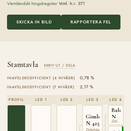
Värmländskt hingstregister
Vrml. h.r. 371
SKICKA IN BILD
RAPPORTERA FEL
Stamtavla
SKRIV UT / DELA
0,78 %
INAVELSKOEFFICIENT (4 NIVÅER)
2,17 %
INAVELSKOEFFICIENT (7 NIVÅER)
PROFIL
LED 1
LED 2
LED 3
LED 4
Balder
Gimle
N
Dölehäst
N 425
284
Dölehäst