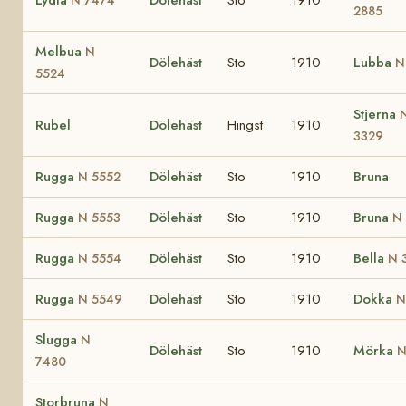
2885
Melbua
N
Dölehäst
Sto
1910
Lubba
N
5524
Stjerna
Rubel
Dölehäst
Hingst
1910
3329
Rugga
Dölehäst
Sto
1910
Bruna
N 5552
Rugga
Dölehäst
Sto
1910
Bruna
N 5553
N
Rugga
Dölehäst
Sto
1910
Bella
N 5554
N 
Rugga
Dölehäst
Sto
1910
Dokka
N 5549
N
Slugga
N
Dölehäst
Sto
1910
Mörka
N
7480
Storbruna
N