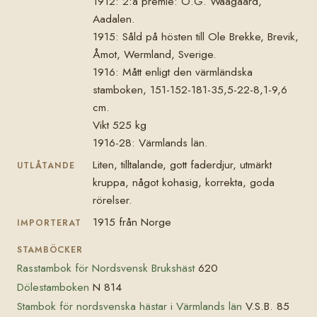
1912: 2:a premie: O.G. Waagaard,
Aadalen.
1915: Såld på hösten till Ole Brekke, Brevik,
Åmot, Wermland, Sverige.
1916: Mått enligt den värmländska
stamboken, 151-152-181-35,5-22-8,1-9,6
cm.
Vikt 525 kg
1916-28: Värmlands län.
Liten, tilltalande, gott faderdjur, utmärkt
UTLÅTANDE
kruppa, något kohasig, korrekta, goda
rörelser.
1915 från Norge
IMPORTERAT
STAMBÖCKER
Rasstambok för Nordsvensk Brukshäst
620
Dölestamboken
N 814
Stambok för nordsvenska hästar i Värmlands län
V.S.B. 85