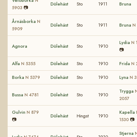
Veloborka
N
Dölehäst
Sto
1911
Bruna
📷
5903
Årnäsborka
N
Dölehäst
Sto
1911
Bruna
N 
5909
Lydia
N 
Agnora
Dölehäst
Sto
1910
📷
Alfa
Dölehäst
Sto
1910
Frida
N 5355
N 
Borka
Dölehäst
Sto
1910
Lyna
N 5379
N 3
Trygga
Bussa
Dölehäst
Sto
1910
N 4781
2057
Gulvin
Kapella
N 879
Dölehäst
Hingst
1910
📷
📷
1530
Stjerna
Lydia
Dölehäst
Sto
1910
N 7474