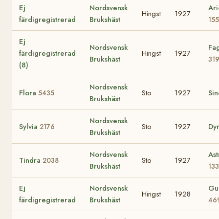
Ej
Nordsvensk
Ari
Hingst
1927
färdigregistrerad
Brukshäst
155
Ej
Nordsvensk
Fag
färdigregistrerad
Hingst
1927
Brukshäst
31
(8)
Nordsvensk
Flora
Sto
1927
Sin
5435
Brukshäst
Nordsvensk
Sylvia
Sto
1927
Dy
2176
Brukshäst
Nordsvensk
Ast
Tindra
Sto
1927
2038
Brukshäst
133
Ej
Nordsvensk
Gul
Hingst
1928
färdigregistrerad
Brukshäst
46