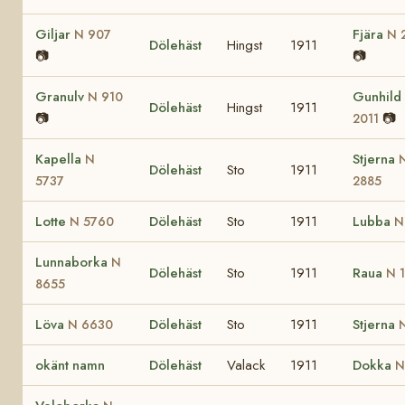
Giljar
Fjära
N 907
N 
Dölehäst
Hingst
1911
📷
📷
Granulv
Gunhild
N 910
Dölehäst
Hingst
1911
📷
📷
2011
Kapella
Stjerna
N
Dölehäst
Sto
1911
5737
2885
Lotte
Dölehäst
Sto
1911
Lubba
N 5760
N
Lunnaborka
N
Dölehäst
Sto
1911
Raua
N 
8655
Löva
Dölehäst
Sto
1911
Stjerna
N 6630
okänt namn
Dölehäst
Valack
1911
Dokka
N