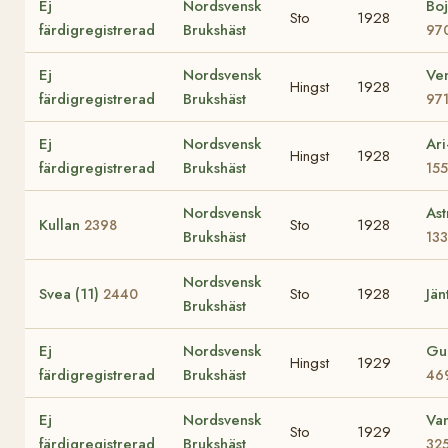
Ej
Nordsvensk
Bo
Sto
1928
färdigregistrerad
Brukshäst
97
Ej
Nordsvensk
Ve
Hingst
1928
färdigregistrerad
Brukshäst
97
Ej
Nordsvensk
Ari
Hingst
1928
färdigregistrerad
Brukshäst
155
Nordsvensk
Ast
Kullan
Sto
1928
2398
Brukshäst
133
Nordsvensk
Svea (11)
Sto
1928
Jän
2440
Brukshäst
Ej
Nordsvensk
Gul
Hingst
1929
färdigregistrerad
Brukshäst
46
Ej
Nordsvensk
Va
Sto
1929
färdigregistrerad
Brukshäst
32