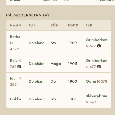
PÅ MODERSIDAN (4)
NAMN
RAS
KÖN
FÖDD
FAR
Borka
Griniborken
Dölehäst
Sto
1909
N
📷
N 677
4592
Rolv
Griniborken
N
Dölehäst
Hingst
1905
📷
📷
782
N 677
Idun
N
Dölehäst
Sto
1903
Gorm
N 578
2624
Blåvarpbrun
Dokka
Dölehäst
Sto
1901
N 467