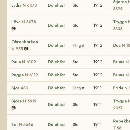
Stjerna
Lydia
Dölehäst
Sto
1912
N 6073
3329
Löva
Trygga
N 6078
Dölehäst
Sto
1912
📷
3338
Ohrenborken
Dölehäst
Hingst
1912
Dua
N 1
📷
N 955
Raua
Dölehäst
Sto
1912
Bruna
N 6109
N
Rugga
Dölehäst
Sto
1912
Bruna
N 6119
N
Björ
Dölehäst
Hingst
1911
Frida
483
N 
Björa
Trygga
N 5619
Dölehäst
Sto
1911
📷
2057
Rebekk
Edi
Dölehäst
Sto
1911
N 5666
1158