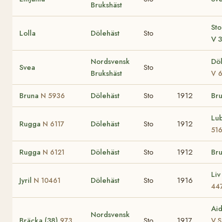
Brukshäst
Sto
Lolla
Dölehäst
Sto
V 
Nordsvensk
Döl
Svea
Sto
Brukshäst
V 
Bruna
Dölehäst
Sto
1912
Br
N 5936
Lu
Rugga
Dölehäst
Sto
1912
N 6117
51
Rugga
Dölehäst
Sto
1912
Br
N 6121
Li
Jyril
Dölehäst
Sto
1916
N 10461
44
Ai
Nordsvensk
Bräcka (38)
Sto
1917
973
V.S