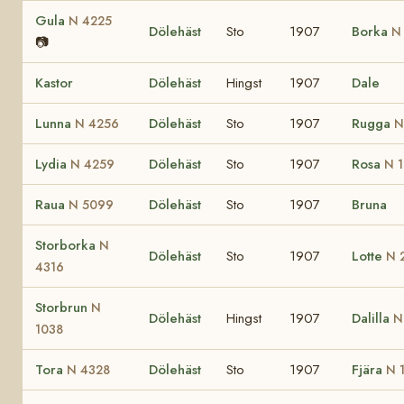
Gula
N 4225
Dölehäst
Sto
1907
Borka
N
📷
Kastor
Dölehäst
Hingst
1907
Dale
Lunna
Dölehäst
Sto
1907
Rugga
N 4256
N
Lydia
Dölehäst
Sto
1907
Rosa
N 4259
N 1
Raua
Dölehäst
Sto
1907
Bruna
N 5099
Storborka
N
Dölehäst
Sto
1907
Lotte
N 
4316
Storbrun
N
Dölehäst
Hingst
1907
Dalilla
N
1038
Tora
Dölehäst
Sto
1907
Fjära
N 4328
N 