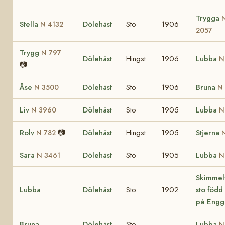
Trygga
Stella
Dölehäst
Sto
1906
N 4132
2057
Trygg
N 797
Dölehäst
Hingst
1906
Lubba
N
📷
Åse
Dölehäst
Sto
1906
Bruna
N 3500
N
Liv
Dölehäst
Sto
1905
Lubba
N 3960
N
Rolv
📷
Dölehäst
Hingst
1905
Stjerna
N 782
Sara
Dölehäst
Sto
1905
Lubba
N 3461
N
Skimmel
Lubba
Dölehäst
Sto
1902
sto född
på Engg
Bruna
Dölehäst
Sto
Lubba
N