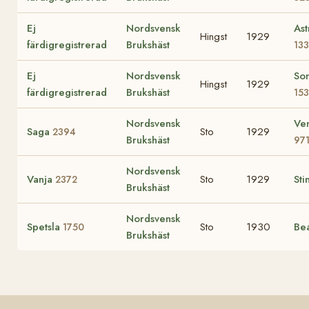
Ej
Nordsvensk
Ast
Hingst
1929
färdigregistrerad
Brukshäst
133
Ej
Nordsvensk
So
Hingst
1929
färdigregistrerad
Brukshäst
15
Nordsvensk
Ve
Saga
Sto
1929
2394
Brukshäst
97
Nordsvensk
Vanja
Sto
1929
Sti
2372
Brukshäst
Nordsvensk
Spetsla
Sto
1930
Be
1750
Brukshäst