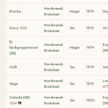
Nordsvensk
Bräcke
Hingst
1919
Ha
Brukshäst
Nordsvensk
Dorry
Sto
1919
Vi
1525
Brukshäst
Ej
Nordsvensk
En
färdigregistrerad
Hingst
1919
Brukshäst
(5
(58)
Nordsvensk
Gulli
Sto
1919
Gyl
Brukshäst
Nordsvensk
Li
Vega
Sto
1919
Brukshäst
67
Celinda (58)
Nordsvensk
En
Sto
1920
📷
Brukshäst
(5
1524