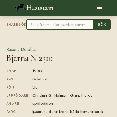
Häststam
SÖK
SNABBSÖK
Raser
›
Dölehäst
Bjarna N 2310
1900
FÖDD
Dölehäst
RAS
Sto
KÖN
Christian G. Helmen, Gran, Norge
UPPFÖDARE
uppfödaren
ÄGARE
ljusbrun, stj, vit krona båda fram, vit sock
FÄRG