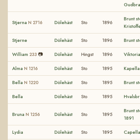
Gudbra
Brunt s
Stjerna
Dölehäst
Sto
1896
N 2716
Kristoff
Stjerne
Dölehäst
Sto
1896
Brunt st
William
📷
Dölehäst
Hingst
1896
Viktori
233
Alma
Dölehäst
Sto
1895
Kapell
N 1216
Bella
Dölehäst
Sto
1895
Brunt st
N 1220
Bella
Dölehäst
Sto
1895
Hvalsb
Brunt s
Bruna
Dölehäst
Sto
1895
N 1256
1891
Lydia
Dölehäst
Sto
1895
Capell