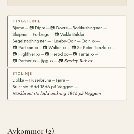
HINGSTLINJE
Bjarne
📷
Digre
📷
Dovre
Borkhushingsten
—
—
—
—
Sleipner
Forbrigd
📷
Veikle Balder
—
—
—
Segalstadhingsten
Huseby-Odin
Odin xx
—
—
—
📷
Partisan xx
📷
Walton xx
📷
Sir Peter Teazle xx
—
—
—
📷
Highflyer xx
📷
Herod xx
📷
Tartar xx
—
—
—
📷
Partner xx
Jigg xx
📷
Byerley Turk ox
—
—
STOLINJE
Dokka
Huserbruna
Fjära
—
—
—
Brunt sto född 1866 på Veggem
—
Mörkbrunt sto född omkring 1846 på Veggem
Avkommor (2)