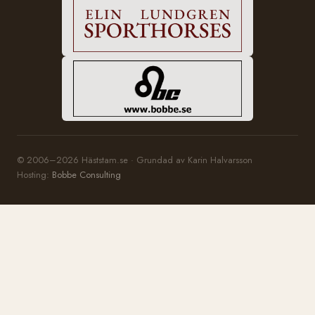
© 2006–2026 Häststam.se · Grundad av Karin Halvarsson
Hosting:
Bobbe Consulting