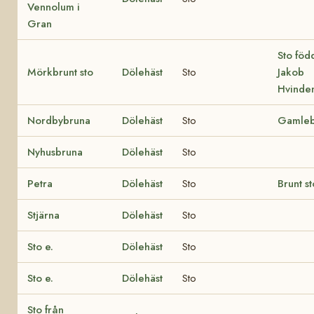
Vennolum i
Gran
Sto föd
Mörkbrunt sto
Dölehäst
Sto
Jakob
Hvinde
Nordbybruna
Dölehäst
Sto
Gamleb
Nyhusbruna
Dölehäst
Sto
Petra
Dölehäst
Sto
Brunt st
Stjärna
Dölehäst
Sto
Sto e.
Dölehäst
Sto
Sto e.
Dölehäst
Sto
Sto från