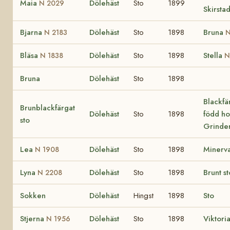
Maia
Dölehäst
Sto
1899
N 2029
Skirsta
Bjarna
Dölehäst
Sto
1898
Bruna
N 2183
N
Bläsa
Dölehäst
Sto
1898
Stella
N 1838
N
Bruna
Dölehäst
Sto
1898
Blackfä
Brunblackfärgat
Dölehäst
Sto
1898
född ho
sto
Grinde
Lea
Dölehäst
Sto
1898
Minerv
N 1908
Lyna
Dölehäst
Sto
1898
Brunt st
N 2208
Sokken
Dölehäst
Hingst
1898
Sto
Stjerna
Dölehäst
Sto
1898
Viktori
N 1956