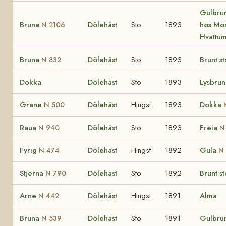
Gulbrun
Bruna
Dölehäst
Sto
1893
hos Mo
N 2106
Hvattu
Bruna
Dölehäst
Sto
1893
Brunt st
N 832
Dokka
Dölehäst
Sto
1893
Lysbrun
Grane
Dölehäst
Hingst
1893
Dokka
N 500
Raua
Dölehäst
Sto
1893
Freia
N 940
N
Fyrig
Dölehäst
Hingst
1892
Gula
N 474
N 
Stjerna
Dölehäst
Sto
1892
Brunt st
N 790
Arne
Dölehäst
Hingst
1891
Alma
N 442
Bruna
Dölehäst
Sto
1891
Gulbrun
N 539