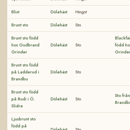
Blixt
Dölehäst
Hingst
Brunt sto
Dölehäst
Sto
Brunt sto född
Blackfä
hos Gudbrand
Dölehäst
Sto
född ho
Grinder
Grinde
Brunt sto född
på Ladderud i
Dölehäst
Sto
Brandbu
Brunt sto född
Sto frå
på Rudi i Ö.
Dölehäst
Sto
Brandb
Slidre
Ljusbrunt sto
född på
Dölehäst
Sto