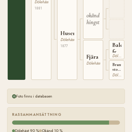
i
Dölehäst
Gran
1881
okänd
hingst
Huserbruna
Dölehäst
Balder
1877
från
Dölehäst
Fjära
Veggem
Dölehäst
Brunt
sto
född
Dölehäst
1866
på
Veggem
Foto finns i databasen
RASSAMMANSÄTTNING
Dölehäst 90 %
Okänd 10 %