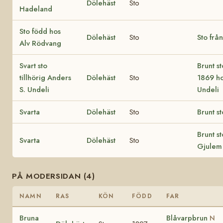
Dölehäst
Sto
Hadeland
Sto född hos
Dölehäst
Sto
Sto frå
Alv Rödvang
Svart sto
Brunt s
tillhörig Anders
Dölehäst
Sto
1869 h
S. Undeli
Undeli
Svarta
Dölehäst
Sto
Brunt st
Brunt st
Svarta
Dölehäst
Sto
Gjulem
PÅ MODERSIDAN (4)
NAMN
RAS
KÖN
FÖDD
FAR
Bruna
Blåvarpbrun
N