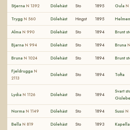
Stjerna
Dölehäst
Sto
1895
Gula
N 1392
N
Trygg
Dölehäst
Hingst
1895
Helmen
N 560
Alma
Dölehäst
Sto
1894
Brunt st
N 990
Bjarna
Dölehäst
Sto
1894
Bruna
N 994
N
Bruna
Dölehäst
Sto
1894
Brunt st
N 1024
Fjeldrugga
N
Dölehäst
Sto
1894
Tofta
2113
Svart st
Lydia
Dölehäst
Sto
1894
N 1126
Gisleb
Norma
Dölehäst
Sto
1894
Sussi
N 1149
N 
Bella
Dölehäst
Sto
1893
Kapell
N 819