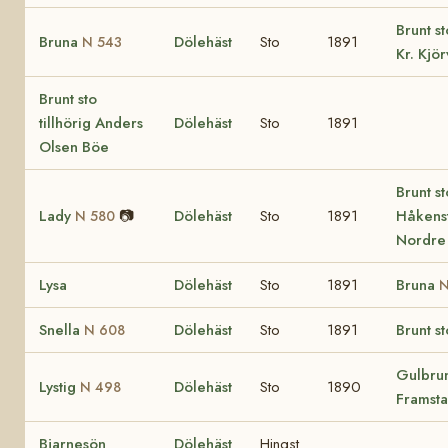
Brunt s
Bruna
Dölehäst
Sto
1891
N 543
Kr. Kjö
Brunt sto
tillhörig Anders
Dölehäst
Sto
1891
Olsen Böe
Brunt st
Lady
📷
Dölehäst
Sto
1891
Håkenst
N 580
Nordre
Lysa
Dölehäst
Sto
1891
Bruna
N
Snella
Dölehäst
Sto
1891
Brunt st
N 608
Gulbrun
Lystig
Dölehäst
Sto
1890
N 498
Framsta
Bjarnesön
Dölehäst
Hingst