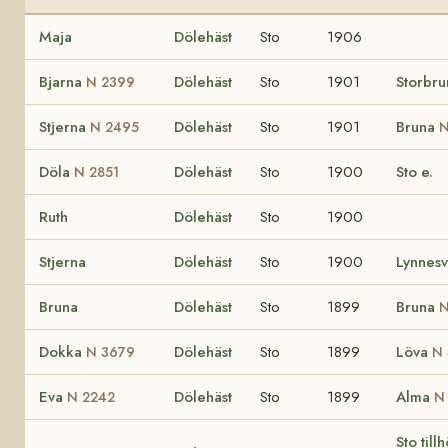
Maja
Dölehäst
Sto
1906
Bjarna
Dölehäst
Sto
1901
Storbr
N 2399
Stjerna
Dölehäst
Sto
1901
Bruna
N 2495
N
Döla
Dölehäst
Sto
1900
Sto e.
N 2851
Ruth
Dölehäst
Sto
1900
Stjerna
Dölehäst
Sto
1900
Lynnesv
Bruna
Dölehäst
Sto
1899
Bruna
N
Dokka
Dölehäst
Sto
1899
Löva
N 3679
N 
Eva
Dölehäst
Sto
1899
Alma
N 2242
N
Sto till