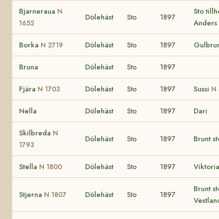
Bjarneraua
Sto till
N
Dölehäst
Sto
1897
Anders
1652
Borka
Dölehäst
Sto
1897
Gulbrun
N 2719
Bruna
Dölehäst
Sto
1897
Fjära
Dölehäst
Sto
1897
Sussi
N 1703
N 
Nella
Dölehäst
Sto
1897
Dari
Skilbreda
N
Dölehäst
Sto
1897
Brunt st
1793
Stella
Dölehäst
Sto
1897
Viktori
N 1800
Brunt st
Stjerna
Dölehäst
Sto
1897
N 1807
Vestlan