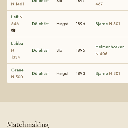
Dölehäst
Sto
1897
N 1461
467
Leif
N
Dölehäst
Hingst
1896
Bjarne
646
N 301
📷
Lubba
Helmenborken
Dölehäst
Sto
1895
N
N 406
1334
Grane
Dölehäst
Hingst
1893
Bjarne
N 301
N 500
Matchmaking