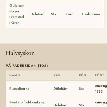
Gulbrunt
sto på
Dölehäst
Sto
okänt
Hvalsbruna
Framstad
i Gran
Halvsyskon
PÅ FADERSIDAN (108)
NAMN
RAS
KÖN
FÖDD
omkring
Rustadborka
Dölehäst
Sto
1883
Svart sto född omkring
omkring
Dölehäst
Sto