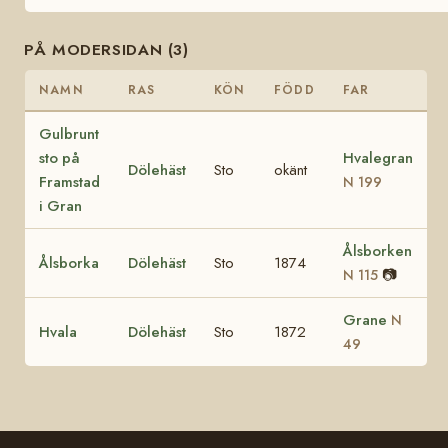
PÅ MODERSIDAN (3)
NAMN
RAS
KÖN
FÖDD
FAR
Gulbrunt
sto på
Hvalegran
Dölehäst
Sto
okänt
Framstad
N 199
i Gran
Ålsborken
Ålsborka
Dölehäst
Sto
1874
📷
N 115
Grane
N
Hvala
Dölehäst
Sto
1872
49