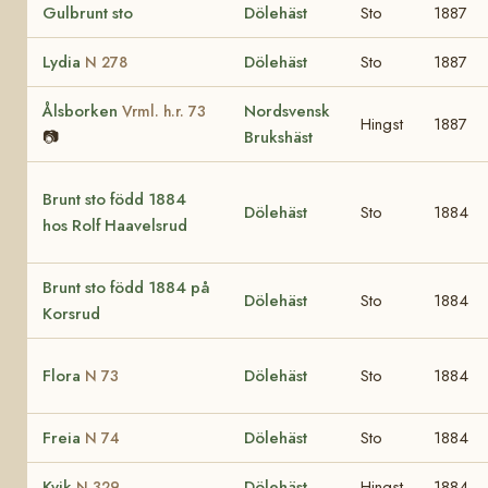
Gulbrunt sto
Dölehäst
Sto
1887
Lydia
Dölehäst
Sto
1887
N 278
Ålsborken
Nordsvensk
Vrml. h.r. 73
Hingst
1887
📷
Brukshäst
Brunt sto född 1884
Dölehäst
Sto
1884
hos Rolf Haavelsrud
Brunt sto född 1884 på
Dölehäst
Sto
1884
Korsrud
Flora
Dölehäst
Sto
1884
N 73
Freia
Dölehäst
Sto
1884
N 74
Kvik
Dölehäst
Hingst
1884
N 329