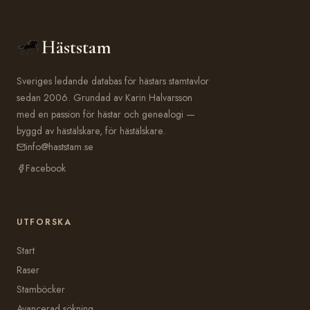
Häststam
Sveriges ledande databas för hästars stamtavlor
sedan 2006. Grundad av Karin Halvarsson
med en passion för hästar och genealogi —
byggd av hästälskare, för hästälskare.
info@haststam.se
Facebook
UTFORSKA
Start
Raser
Stamböcker
Avancerad sökning