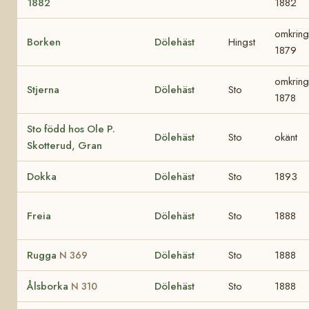
1882
1882
omkring
Borken
Dölehäst
Hingst
1879
omkring
Stjerna
Dölehäst
Sto
1878
Sto född hos Ole P.
Dölehäst
Sto
okänt
Skotterud, Gran
Dokka
Dölehäst
Sto
1893
Freia
Dölehäst
Sto
1888
Rugga
Dölehäst
Sto
1888
N 369
Ålsborka
Dölehäst
Sto
1888
N 310