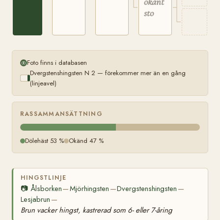
okänt
sto
Foto finns i databasen
Dvergstenshingsten N 2 — förekommer mer än en gång
(linjeavel)
RASSAMMANSÄTTNING
Dölehäst 53 %
Okänd 47 %
HINGSTLINJE
📷
Ålsborken
Mjörhingsten
Dvergstenshingsten
—
—
—
Lesjabrun
—
Brun vacker hingst, kastrerad som 6- eller 7-åring