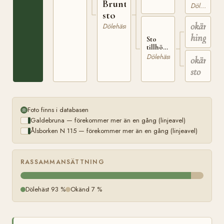
Brunt
tillhörig
Dölehäst
Peder
sto
Lunden
okänd
Dölehäst
hingst
Sto
tillhörig
A.L.
Dölehäst
okänt
Gulden
sto
Foto finns i databasen
Galdebruna — förekommer mer än en gång (linjeavel)
Ålsborken N 115 — förekommer mer än en gång (linjeavel)
RASSAMMANSÄTTNING
Dölehäst 93 %
Okänd 7 %