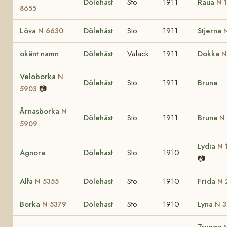
Dölehäst
Sto
1911
Raua
N 
8655
Löva
Dölehäst
Sto
1911
Stjerna
N 6630
okänt namn
Dölehäst
Valack
1911
Dokka
N
Veloborka
N
Dölehäst
Sto
1911
Bruna
📷
5903
Årnäsborka
N
Dölehäst
Sto
1911
Bruna
N 
5909
Lydia
N 
Agnora
Dölehäst
Sto
1910
📷
Alfa
Dölehäst
Sto
1910
Frida
N 5355
N 
Borka
Dölehäst
Sto
1910
Lyna
N 5379
N 3
Trygga