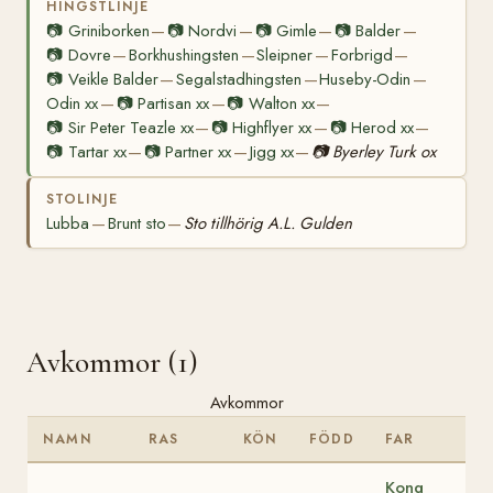
HINGSTLINJE
📷
Griniborken
📷
Nordvi
📷
Gimle
📷
Balder
—
—
—
—
📷
Dovre
Borkhushingsten
Sleipner
Forbrigd
—
—
—
—
📷
Veikle Balder
Segalstadhingsten
Huseby-Odin
—
—
—
Odin xx
📷
Partisan xx
📷
Walton xx
—
—
—
📷
Sir Peter Teazle xx
📷
Highflyer xx
📷
Herod xx
—
—
—
📷
Tartar xx
📷
Partner xx
Jigg xx
📷
Byerley Turk ox
—
—
—
STOLINJE
Lubba
Brunt sto
Sto tillhörig A.L. Gulden
—
—
Avkommor (1)
Avkommor
NAMN
RAS
KÖN
FÖDD
FAR
Kong