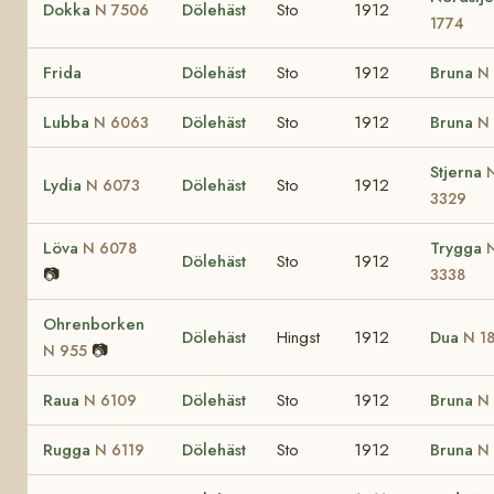
Dokka
Dölehäst
Sto
1912
N 7506
1774
Frida
Dölehäst
Sto
1912
Bruna
N
Lubba
Dölehäst
Sto
1912
Bruna
N 6063
N
Stjerna
Lydia
Dölehäst
Sto
1912
N 6073
3329
Löva
Trygga
N 6078
Dölehäst
Sto
1912
📷
3338
Ohrenborken
Dölehäst
Hingst
1912
Dua
N 1
📷
N 955
Raua
Dölehäst
Sto
1912
Bruna
N 6109
N
Rugga
Dölehäst
Sto
1912
Bruna
N 6119
N