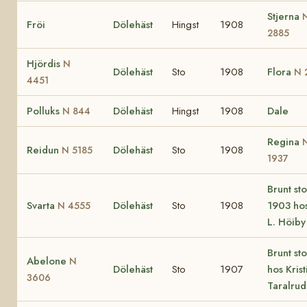
Stjerna
Fröi
Dölehäst
Hingst
1908
2885
Hjördis
N
Dölehäst
Sto
1908
Flora
N 
4451
Polluks
Dölehäst
Hingst
1908
Dale
N 844
Regina
Reidun
Dölehäst
Sto
1908
N 5185
1937
Brunt st
Svarta
Dölehäst
Sto
1908
1903 hos
N 4555
L. Höiby
Brunt st
Abelone
N
Dölehäst
Sto
1907
hos Krist
3606
Taralrud