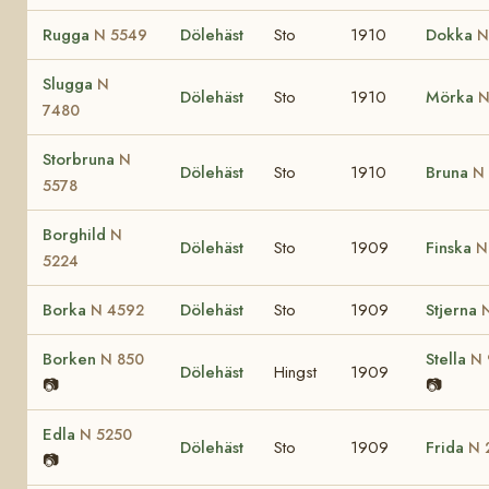
Rugga
Dölehäst
Sto
1910
Dokka
N 5549
N
Slugga
N
Dölehäst
Sto
1910
Mörka
N
7480
Storbruna
N
Dölehäst
Sto
1910
Bruna
N 
5578
Borghild
N
Dölehäst
Sto
1909
Finska
N
5224
Borka
Dölehäst
Sto
1909
Stjerna
N 4592
Borken
Stella
N 850
N 
Dölehäst
Hingst
1909
📷
📷
Edla
N 5250
Dölehäst
Sto
1909
Frida
N 
📷