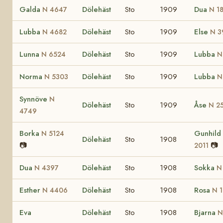
Galda
Dölehäst
Sto
1909
Dua
N 4647
N 1
Lubba
Dölehäst
Sto
1909
Else
N 4682
N 3
Lunna
Dölehäst
Sto
1909
Lubba
N 6524
N
Norma
Dölehäst
Sto
1909
Lubba
N 5303
N
Synnöve
N
Dölehäst
Sto
1909
Åse
N 2
4749
Borka
Gunhild
N 5124
Dölehäst
Sto
1908
📷
📷
2011
Dua
Dölehäst
Sto
1908
Sokka
N 4397
N
Esther
Dölehäst
Sto
1908
Rosa
N 4406
N 1
Eva
Dölehäst
Sto
1908
Bjarna
N