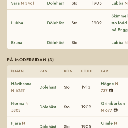
Sara
Dölehäst
Sto
1905
Lubba
N 3461
N
Skimmel
Lubba
Dölehäst
Sto
1902
sto född
på Engg
Bruna
Dölehäst
Sto
Lubba
N
PÅ MODERSIDAN (3)
NAMN
RAS
KÖN
FÖDD
FAR
Håvibrona
Högne
N
Dölehäst
Sto
1913
📷
N 6257
737
Norma
Griniborken
N
Dölehäst
Sto
1909
📷
5303
N 677
Fjära
Gimle
N
N
Dölehäst
Sto
1905