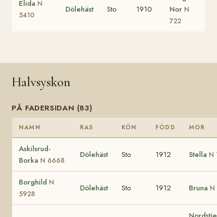
Elida
N
Dölehäst
Sto
1910
Nor
N
5410
722
Halvsyskon
PÅ FADERSIDAN (83)
NAMN
RAS
KÖN
FÖDD
MOR
Askilsrud-
Dölehäst
Sto
1912
Stella
N 
Borka
N 6668
Borghild
N
Dölehäst
Sto
1912
Bruna
N
5928
Nordstj