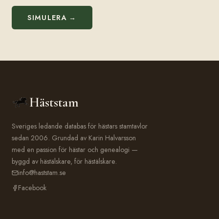
SIMULERA →
Häststam
Sveriges ledande databas för hästars stamtavlor
sedan 2006. Grundad av Karin Halvarsson
med en passion för hästar och genealogi —
byggd av hästälskare, för hästälskare.
info@haststam.se
Facebook