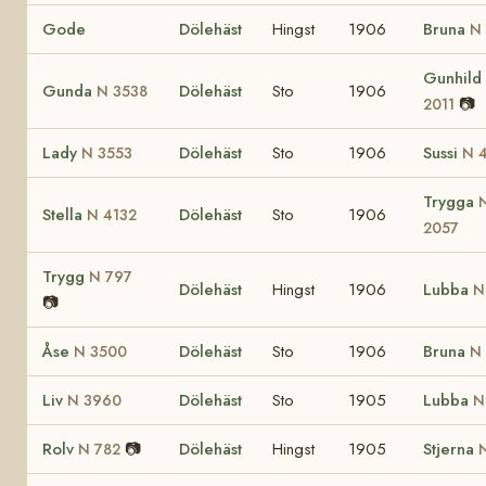
Gode
Dölehäst
Hingst
1906
Bruna
N
Gunhild
Gunda
Dölehäst
Sto
1906
N 3538
📷
2011
Lady
Dölehäst
Sto
1906
Sussi
N 3553
N 
Trygga
Stella
Dölehäst
Sto
1906
N 4132
2057
Trygg
N 797
Dölehäst
Hingst
1906
Lubba
N
📷
Åse
Dölehäst
Sto
1906
Bruna
N 3500
N
Liv
Dölehäst
Sto
1905
Lubba
N 3960
N
Rolv
📷
Dölehäst
Hingst
1905
Stjerna
N 782