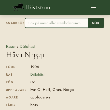
Häststam
SÖK
SNABBSÖK
Raser
›
Dölehäst
Håva N 3541
1906
FÖDD
Dölehäst
RAS
Sto
KÖN
Ivar O. Hoff, Gran, Norge
UPPFÖDARE
uppfödaren
ÄGARE
brun
FÄRG