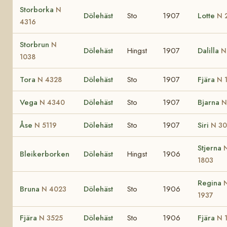
Storborka
N
Dölehäst
Sto
1907
Lotte
N 
4316
Storbrun
N
Dölehäst
Hingst
1907
Dalilla
N
1038
Tora
Dölehäst
Sto
1907
Fjära
N 4328
N 
Vega
Dölehäst
Sto
1907
Bjarna
N 4340
N
Åse
Dölehäst
Sto
1907
Siri
N 5119
N 3
Stjerna
Bleikerborken
Dölehäst
Hingst
1906
1803
Regina
Bruna
Dölehäst
Sto
1906
N 4023
1937
Fjära
Dölehäst
Sto
1906
Fjära
N 3525
N 