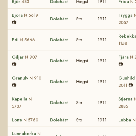
Björ
Dölehäst
Hingst
1911
Frida
483
N 
Björa
Trygga
N 5619
Dölehäst
Sto
1911
📷
2057
Rebekk
Edi
Dölehäst
Sto
1911
N 5666
1158
Giljar
Fjära
N 907
N 
Dölehäst
Hingst
1911
📷
📷
Granulv
Gunhild
N 910
Dölehäst
Hingst
1911
📷
📷
2011
Kapella
Stjerna
N
Dölehäst
Sto
1911
5737
2885
Lotte
Dölehäst
Sto
1911
Lubba
N 5760
N
Lunnaborka
N