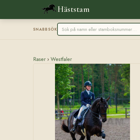
Häststam
SNABBSÖK
Raser
›
Westfaler