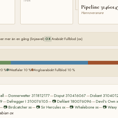
1984
Pipeline 3146014
Hannoveranare
 mer än en gång (linjeavel)
Arabiskt Fullblod (ox)
OX
20 %
Westfaler 10 %
Angloarabiskt Fullblod 10 %
all
Donnerwetter 311812177
Disput 310416067
Diskant 310401
—
—
—
09
Defregger I 310076105
📷
Defilant 180076096
Devil's Own x
—
—
—
📷
Birdcatcher xx
📷
Sir Hercules xx
📷
Whalebone xx
📷
Waxy 
—
—
—
—
abian ox