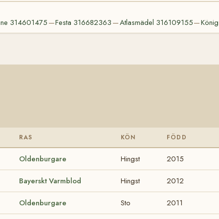
line 314601475
Festa 316682363
Atlasmädel 316109155
Köni
—
—
—
RAS
KÖN
FÖDD
Oldenburgare
Hingst
2015
Bayerskt Varmblod
Hingst
2012
Oldenburgare
Sto
2011