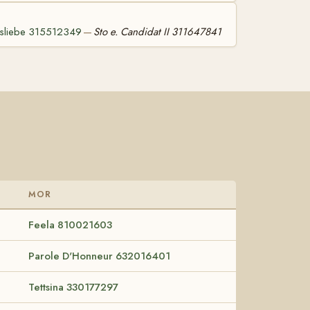
gsliebe 315512349
Sto e. Candidat II 311647841
—
MOR
Feela 810021603
Parole D'Honneur 632016401
Tettsina 330177297