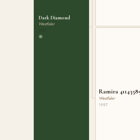
Dark Diamond
Westfaler
2001
Ramira 4114358
Westfaler
1997