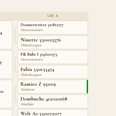
LED 4
Donnerwetter 311812177
Hannoveranare
4
Ninette 330025576
Oldenburgare
Pik Bube I 314600373
Hannoveranare
9
Fabia 330133474
Oldenburgare
Ramiro Z 95009
Holsteiner
80
Dombuche 412020168
Westfaler
Welt As 330072077