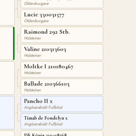
Oldenburgare
Lucie 330031577
Oldenburgare
Raimond 292 Stb.
Holsteiner
Valine 210313603
Holsteiner
Moltke I 210180467
Holsteiner
Ballade 210366103
Holsteiner
Pancho II x
Angloarabiskt Fullblod
Timab de Fondelyn x
Angloarabiskt Fullblod
Pik König 310418768