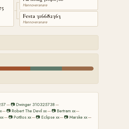
Hannoveranare
75
Festa 316682363
Hannoveranare
257
📷
Dwinger 310325738
—
—
x
📷
Robert The Devil xx
📷
Bertram xx
—
—
—
xx
📷
Pot8os xx
📷
Eclipse xx
📷
Marske xx
—
—
—
—