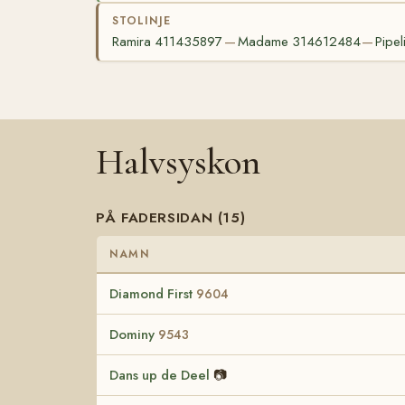
STOLINJE
Ramira 411435897
Madame 314612484
Pipe
—
—
Halvsyskon
PÅ FADERSIDAN (15)
NAMN
Diamond First
9604
Dominy
9543
Dans up de Deel
📷