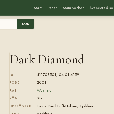
Start
Raser
Stamböcker
Avancerad sö
SÖK
Dark Diamond
411703501, 04-01-4159
ID
2001
FÖDD
Westfaler
RAS
Sto
KÖN
Heinz Dieckhoff-Holsen, Tyskland
UPPFÖDARE
mörkbrun