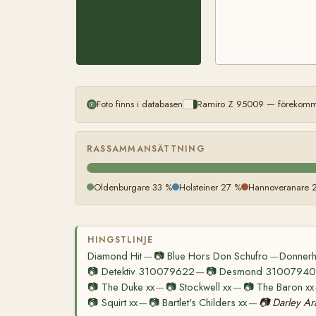
Foto finns i databasen
Ramiro Z 95009 — förekommer
RASSAMMANSÄTTNING
Oldenburgare 33 %
Holsteiner 27 %
Hannoveranare 
HINGSTLINJE
Diamond Hit
📷
Blue Hors Don Schufro
Donnerh
—
—
📷
Detektiv 310079622
📷
Desmond 3100794
—
📷
The Duke xx
📷
Stockwell xx
📷
The Baron xx
—
—
📷
Squirt xx
📷
Bartlet's Childers xx
📷
Darley Ar
—
—