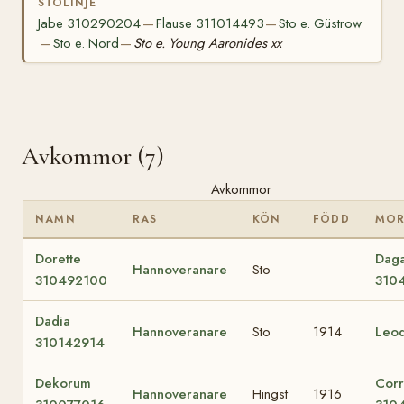
STOLINJE
Jabe 310290204
Flause 311014493
Sto e. Güstrow
—
—
Sto e. Nord
Sto e. Young Aaronides xx
—
—
Avkommor (7)
Avkommor
NAMN
RAS
KÖN
FÖDD
MO
Dorette
Dag
Hannoveranare
Sto
310492100
310
Dadia
Hannoveranare
Sto
1914
Leod
310142914
Dekorum
Corr
Hannoveranare
Hingst
1916