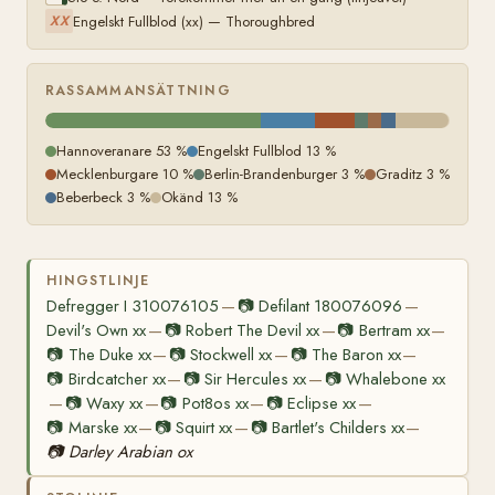
Engelskt Fullblod (xx) — Thoroughbred
XX
RASSAMMANSÄTTNING
Hannoveranare 53 %
Engelskt Fullblod 13 %
Mecklenburgare 10 %
Berlin-Brandenburger 3 %
Graditz 3 %
Beberbeck 3 %
Okänd 13 %
HINGSTLINJE
Defregger I 310076105
📷
Defilant 180076096
—
—
Devil's Own xx
📷
Robert The Devil xx
📷
Bertram xx
—
—
—
📷
The Duke xx
📷
Stockwell xx
📷
The Baron xx
—
—
—
📷
Birdcatcher xx
📷
Sir Hercules xx
📷
Whalebone xx
—
—
📷
Waxy xx
📷
Pot8os xx
📷
Eclipse xx
—
—
—
—
📷
Marske xx
📷
Squirt xx
📷
Bartlet's Childers xx
—
—
—
📷
Darley Arabian ox