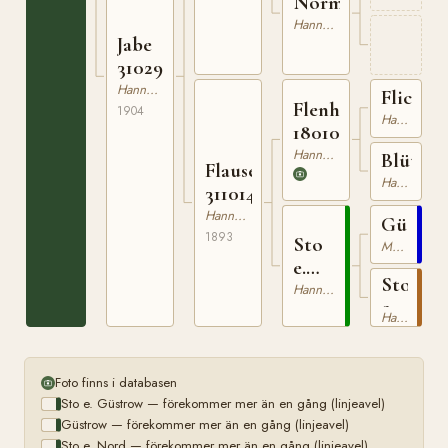
Normannia
Hannoveranare
Jabe
310290204
Hannoveranare
Flick
Flenheim
1904
Hannoveranare
180103186
Hannoveranare
Blüthe
Flause
Hannoveranare
311014493
Hannoveranare
Güstro
1893
Sto
Mecklenburgare
e.
Sto
Güstrow
Hannoveranare
e.
Hannoveranare
Nord
Foto finns i databasen
Sto e. Güstrow — förekommer mer än en gång (linjeavel)
Güstrow — förekommer mer än en gång (linjeavel)
Sto e. Nord — förekommer mer än en gång (linjeavel)