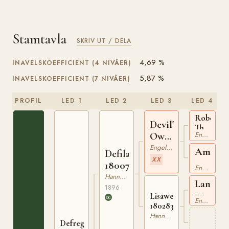
Stamtavla
SKRIV UT / DELA
4,69 %
INAVELSKOEFFICIENT (4 NIVÅER)
5,87 %
INAVELSKOEFFICIENT (7 NIVÅER)
PROFIL
LED 1
LED 2
LED 3
LED 4
Robert
Devil's
The
Own
Engelskt Fullblod
Devil
xx
xx
Engelskt Fullblod
Ambusc
Defilant
XX
xx
180076096
Engelskt Fullblod
Hannoveranare
Landstr
1896
xx
Lisawetha
Engelskt Fullblod
180283891
Hannoveranare
Defregger