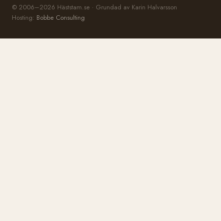
© 2006–2026 Häststam.se · Grundad av Karin Halvarsson
Hosting:
Bobbe Consulting