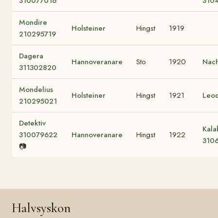
310077016
310
Mondire
Holsteiner
Hingst
1919
210295719
Dagera
Hannoveranare
Sto
1920
Nac
311302820
Mondelius
Holsteiner
Hingst
1921
Leod
210295021
Detektiv
Kala
310079622
Hannoveranare
Hingst
1922
310
📷
Halvsyskon