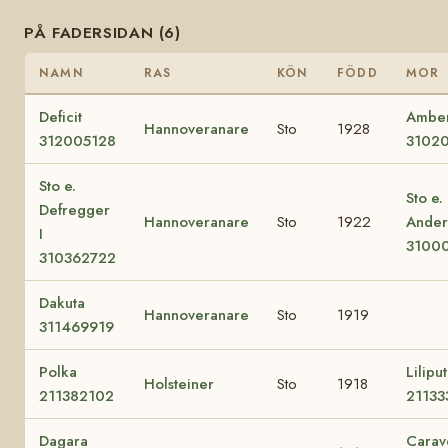
PÅ FADERSIDAN (6)
NAMN
RAS
KÖN
FÖDD
MOR
Deficit
Ambe
Hannoveranare
Sto
1928
312005128
3102
Sto e.
Sto e.
Defregger
Hannoveranare
Sto
1922
Ander
I
3100
310362722
Dakuta
Hannoveranare
Sto
1919
311469919
Polka
Liliput
Holsteiner
Sto
1918
211382102
2113
Dagara
Carav