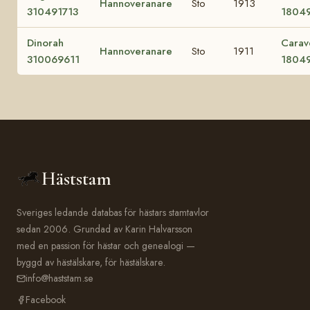
Hannoveranare
Sto
1913
310491713
1804
Dinorah
Carav
Hannoveranare
Sto
1911
310069611
1804
Häststam
Sveriges ledande databas för hästars stamtavlor
sedan 2006. Grundad av Karin Halvarsson
med en passion för hästar och genealogi —
byggd av hästälskare, för hästälskare.
info@haststam.se
Facebook