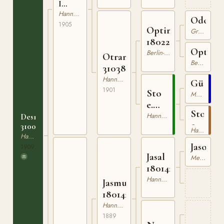
I
310076105
Hannoveranare
Odoard
1905
Optimist
Graditz
180226095
Optima
Berlin-Brandenburger
Otranto
Beberbeck
310389401
Hannoveranare
Güstro
1901
Sto
Mecklenburgare
e.
Sto
Güstrow
Hannoveranare
Desmond
e.
310079409
Hannoveranare
Nord
Hannoveranare
Jason
1909
Jasal
Mecklenburgare
180142182
Hannoveranare
Jasmund
180142589
Hannoveranare
1889