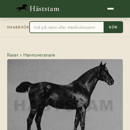
Häststam
SÖK
SNABBSÖK
Raser
›
Hannoveranare