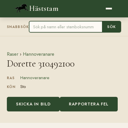
Häststam
SÖK
SNABBSÖK
Raser
›
Hannoveranare
Dorette 310492100
Hannoveranare
RAS
Sto
KÖN
SKICKA IN BILD
RAPPORTERA FEL