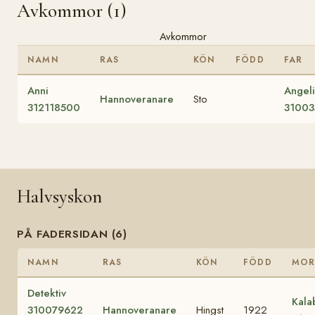
Avkommor (1)
Avkommor
NAMN
RAS
KÖN
FÖDD
FAR
Anni
Angeli
Hannoveranare
Sto
312118500
31003
Halvsyskon
PÅ FADERSIDAN (6)
NAMN
RAS
KÖN
FÖDD
MO
Detektiv
Kala
310079622
Hannoveranare
Hingst
1922