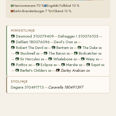
Hannoveranare 70 %
Engelskt Fullblod 10 %
Berlin-Brandenburger 7 %
Okänd 13 %
HINGSTLINJE
📷
Desmond 310079409
Defregger I 310076105
—
—
📷
Defilant 180076096
Devil's Own xx
—
—
📷
Robert The Devil xx
📷
Bertram xx
📷
The Duke xx
—
—
📷
Stockwell xx
📷
The Baron xx
📷
Birdcatcher xx
—
—
—
📷
Sir Hercules xx
📷
Whalebone xx
📷
Waxy xx
—
—
—
—
📷
Pot8os xx
📷
Eclipse xx
📷
Marske xx
📷
Squirt xx
—
—
—
📷
Bartlet's Childers xx
📷
Darley Arabian ox
—
—
STOLINJE
Dagara 310491713
Caravella 180491397
—