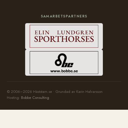
SAMARBETSPARTNERS
© 2006–2026 Häststam.se · Grundad av Karin Halvarsson
Hosting:
Bobbe Consulting