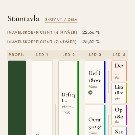
Stamtavla
SKRIV UT / DELA
22,66 %
INAVELSKOEFFICIENT (4 NIVÅER)
25,62 %
INAVELSKOEFFICIENT (7 NIVÅER)
PROFIL
LED 1
LED 2
LED 3
LED 4
Devil's
Own
Defilant
Engelskt Fullblod
xx
180076096
Hannoveranare
Lisaweth
18028389
Defregger
Hannoveranare
I
310076105
Hannoveranare
Optimi
1905
1802260
Otranto
Berlin-Brandenburger
310389401
Sto
Hannoveranare