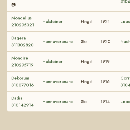
310
📷
Mondelius
Holsteiner
Hingst
1921
Leod
210295021
Dagera
Hannoveranare
Sto
1920
Nac
311302820
Mondire
Holsteiner
Hingst
1919
210295719
Dekorum
Corr
Hannoveranare
Hingst
1916
310077016
310
Dadia
Hannoveranare
Sto
1914
Leod
310142914