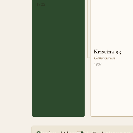
1922
Kristina 93
Gotlandsruss
1907