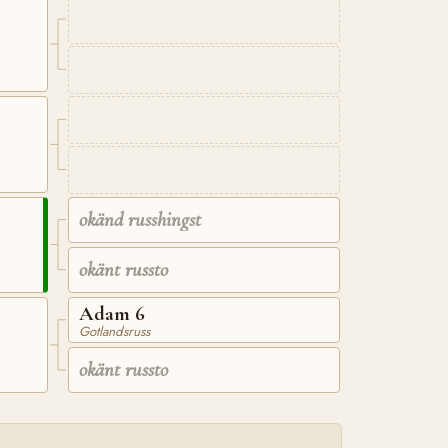
okänd russhingst
okänt russto
Adam 6
Gotlandsruss
okänt russto