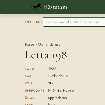
Häststam
SNABBSÖK
Raser
›
Gotlandsruss
Letta 198
1922
FÖDD
Gotlandsruss
RAS
Sto
KÖN
H. Smith, Hemse
UPPFÖDARE
uppfödaren
ÄGARE
brun