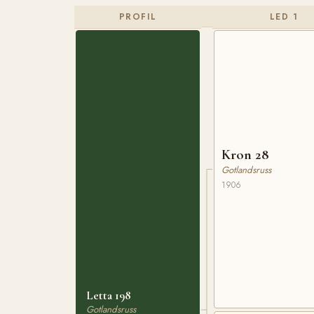
PROFIL
LED 1
Kron 28
Gotlandsruss
1906
Letta 198
Gotlandsruss