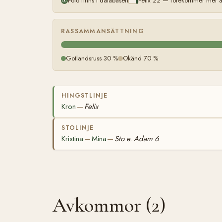
Foto finns i databasen
Felix 22 — förekommer mer än
RASSAMMANSÄTTNING
Gotlandsruss 30 %
Okänd 70 %
HINGSTLINJE
Kron
Felix
—
STOLINJE
Kristina
Mina
Sto e. Adam 6
—
—
Avkommor (2)