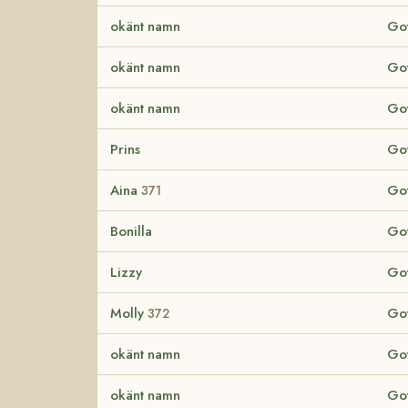
okänt namn
Got
okänt namn
Got
okänt namn
Got
Prins
Got
Aina
Got
371
Bonilla
Got
Lizzy
Got
Molly
Got
372
okänt namn
Got
okänt namn
Got