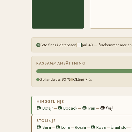
Foto finns i databasen
Jarl 43 — förekommer mer än 
RASSAMMANSÄTTNING
Gotlandsruss 93 %
Okänd 7 %
HINGSTLINJE
📷
Botajr
📷
Bocack
📷
Ivan
📷
Frej
—
—
—
STOLINJE
📷
Sara
📷
Lotta
Rosita
📷
Rosa
brunt sto
—
—
—
—
—