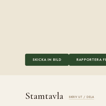
SKICKA IN BILD
RAPPORTERA F
Stamtavla
SKRIV UT / DELA