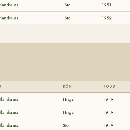
landsruss
Sto
1951
landsruss
Sto
1952
S
KÖN
FÖDD
landsruss
Hingst
1949
landsruss
Hingst
1949
landsruss
Sto
1949