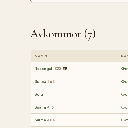
Avkommor (7)
NAMN
RA
Rosengull
📷
Got
323
Selma
Got
362
Sola
Got
Snälla
Got
415
Saima
Got
404