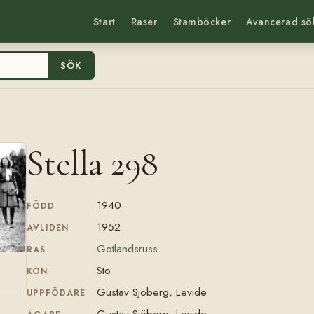
Start
Raser
Stamböcker
Avancerad sö
SÖK
Stella 298
1940
FÖDD
1952
AVLIDEN
Gotlandsruss
RAS
Sto
KÖN
Gustav Sjöberg, Levide
UPPFÖDARE
Gustav Sjöberg, Levide