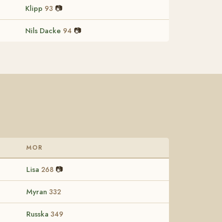
Klipp
📷
93
Nils Dacke
📷
94
MOR
Lisa
📷
268
Myran
332
Russka
349