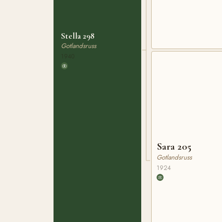
Stella 298
Gotlandsruss
1940
Sara 205
Gotlandsruss
1924