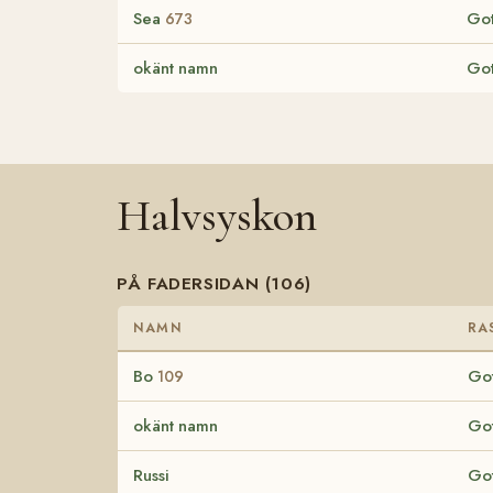
Sea
Got
673
okänt namn
Got
Halvsyskon
PÅ FADERSIDAN (106)
NAMN
RA
Bo
Got
109
okänt namn
Got
Russi
Got