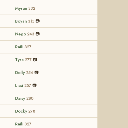
Myran
332
Boyan
📷
315
Nego
📷
243
Raili
327
Tyra
📷
277
Dolly
📷
254
Lissi
📷
257
Daisy
280
Docky
278
Raili
327