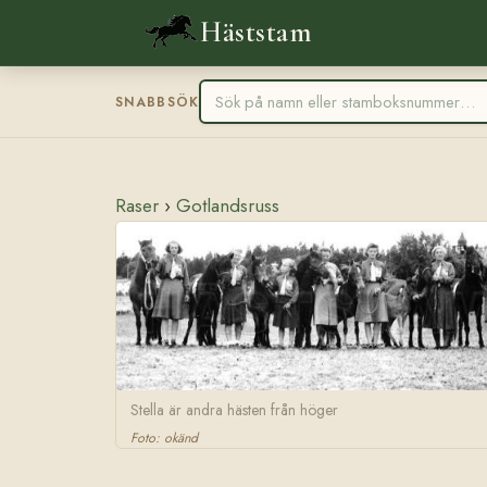
Häststam
SNABBSÖK
Raser
›
Gotlandsruss
Stella är andra hästen från höger
Foto: okänd