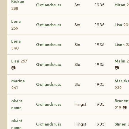
Kickan
Gotlandsruss
Sto
1935
Hiran
2
288
Lena
Gotlandsruss
Sto
1935
Lisa
20
259
Lena
Gotlandsruss
Sto
1935
Lisen
2
340
Lissi
Malin
257
2
Gotlandsruss
Sto
1935
📷
📷
Marina
Marisk
Gotlandsruss
Sto
1935
261
232
okänt
Brunett
Gotlandsruss
Hingst
1935
namn
📷
219
okänt
Gotlandsruss
Hingst
1935
Stinen
namn