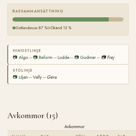
RASSAMMANSÄTTNING
Gotlandsruss 87 %
Okänd 13 %
HINGSTLINJE
📷
Algo
📷
Reform
Ludde
📷
Gudmar
📷
Frej
—
—
—
—
STOLINJE
📷
Liljan
Vally
Gera
—
—
Avkommor (15)
Avkommor