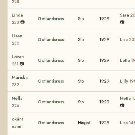
228
Linda
Sara
2
Gotlandsruss
Sto
1929
📷
📷
233
Lisen
Gotlandsruss
Sto
1929
Lisa
20
230
Lovan
Gotlandsruss
Sto
1929
Letta
1
📷
231
Mariska
Gotlandsruss
Sto
1929
Lilly
19
232
Nella
Netta
1
Gotlandsruss
Sto
1929
📷
226
okänt
Gotlandsruss
Hingst
1929
Lisa
14
namn