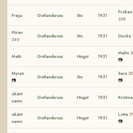
Fröken
Freja
Gotlandsruss
Sto
1931
208
Hiran
Gotlandsruss
Sto
1931
Docka
240
Malin
2
Matti
Gotlandsruss
Hingst
1931
📷
Myran
Sara
2
Gotlandsruss
Sto
1931
📷
📷
okänt
Gotlandsruss
Hingst
1931
Kristin
namn
okänt
Lotta
1
Gotlandsruss
Hingst
1931
namn
📷