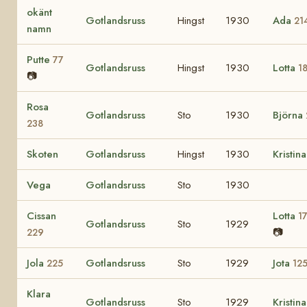
okänt
Gotlandsruss
Hingst
1930
Ada
21
namn
Putte
77
Gotlandsruss
Hingst
1930
Lotta
1
📷
Rosa
Gotlandsruss
Sto
1930
Björna
238
Skoten
Gotlandsruss
Hingst
1930
Kristin
Vega
Gotlandsruss
Sto
1930
Cissan
Lotta
1
Gotlandsruss
Sto
1929
📷
229
Jola
Gotlandsruss
Sto
1929
Jota
225
12
Klara
Gotlandsruss
Sto
1929
Kristin