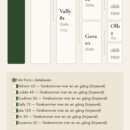
Gotlandsruss
okänt
Vally
russto
81
Gotlandsruss
Olle
1906
2
Gera
Gotlandsruss
10
Gotlandsruss
okänt
russto
Foto finns i databasen
Reform 65 — förekommer mer än en gång (linjeavel)
Ludde 49 — förekommer mer än en gång (linjeavel)
Gudmar 36 — förekommer mer än en gång (linjeavel)
Sally 13 — förekommer mer än en gång (linjeavel)
Jota 125 — förekommer mer än en gång (linjeavel)
Fix 30 — förekommer mer än en gång (linjeavel)
Susanna 35 — förekommer mer än en gång (linjeavel)