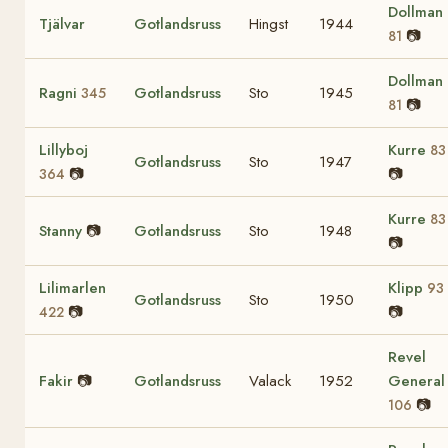
Dollman
Tjälvar
Gotlandsruss
Hingst
1944
📷
81
Dollman
Ragni
Gotlandsruss
Sto
1945
345
📷
81
Lillyboj
Kurre
83
Gotlandsruss
Sto
1947
📷
📷
364
Kurre
83
Stanny
📷
Gotlandsruss
Sto
1948
📷
Lilimarlen
Klipp
93
Gotlandsruss
Sto
1950
📷
📷
422
Revel
Fakir
📷
Gotlandsruss
Valack
1952
General
📷
106