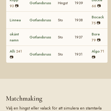
Gotlandsruss
Hingst
1939
📷
📷
93
66
Bocack
Linnea
Gotlandsruss
Sto
1938
📷
75
okänt
Bore
Gotlandsruss
Sto
1937
namn
📷
79
Alli
Algo
241
71
Gotlandsruss
Sto
1931
📷
📷
Matchmaking
Välj en hingst eller valack för att simulera en stamtavla