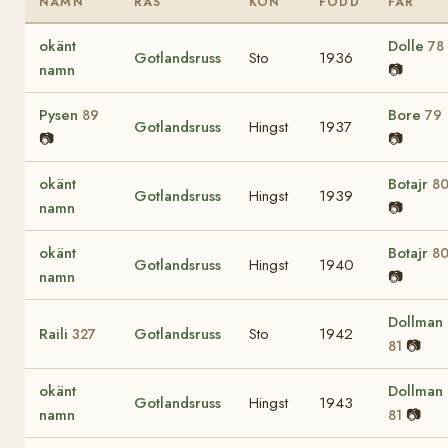
NAMN
RAS
KÖN
FÖDD
FAR
okänt
Dolle
78
Gotlandsruss
Sto
1936
namn
📷
Pysen
Bore
89
79
Gotlandsruss
Hingst
1937
📷
📷
okänt
Botajr
8
Gotlandsruss
Hingst
1939
namn
📷
okänt
Botajr
8
Gotlandsruss
Hingst
1940
namn
📷
Dollman
Raili
Gotlandsruss
Sto
1942
327
📷
81
okänt
Dollman
Gotlandsruss
Hingst
1943
namn
📷
81