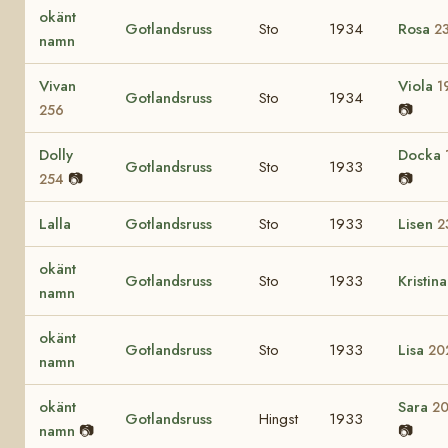
okänt
Gotlandsruss
Sto
1934
Rosa
2
namn
Vivan
Viola
1
Gotlandsruss
Sto
1934
📷
256
Dolly
Docka
Gotlandsruss
Sto
1933
📷
📷
254
Lalla
Gotlandsruss
Sto
1933
Lisen
2
okänt
Gotlandsruss
Sto
1933
Kristin
namn
okänt
Gotlandsruss
Sto
1933
Lisa
20
namn
okänt
Sara
2
Gotlandsruss
Hingst
1933
namn
📷
📷