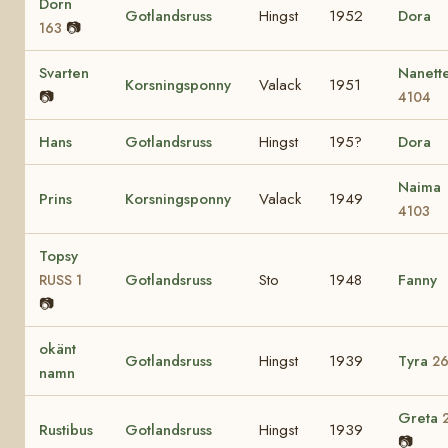
Dorn
Gotlandsruss
Hingst
1952
Dora
📷
163
Svarten
Nanett
Korsningsponny
Valack
1951
📷
4104
Hans
Gotlandsruss
Hingst
195?
Dora
Naima
Prins
Korsningsponny
Valack
1949
4103
Topsy
Gotlandsruss
Sto
1948
Fanny
RUSS 1
📷
okänt
Gotlandsruss
Hingst
1939
Tyra
2
namn
Greta
Rustibus
Gotlandsruss
Hingst
1939
📷