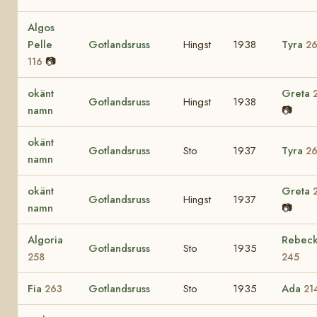
Algos
Pelle
Gotlandsruss
Hingst
1938
Tyra
2
📷
116
okänt
Greta
Gotlandsruss
Hingst
1938
namn
📷
okänt
Gotlandsruss
Sto
1937
Tyra
2
namn
okänt
Greta
Gotlandsruss
Hingst
1937
namn
📷
Algoria
Rebec
Gotlandsruss
Sto
1935
258
245
Fia
Gotlandsruss
Sto
1935
Ada
263
21