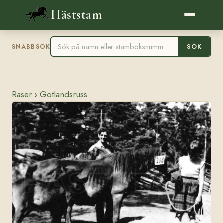
Häststam
SÖK
SNABBSÖK
Raser
›
Gotlandsruss