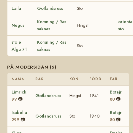
Laila
Gotlandsruss
Sto
Korsning / Ras
oriental
Negus
Hingst
saknas
sto
sto e
Korsning / Ras
Sto
Algo 71
saknas
PÅ MODERSIDAN (6)
NAMN
RAS
KÖN
FÖDD
FAR
Limrick
Botajr
Gotlandsruss
Hingst
1941
📷
📷
99
80
Isabella
Botajr
Gotlandsruss
Sto
1940
📷
📷
299
80
Klipp
Ducke