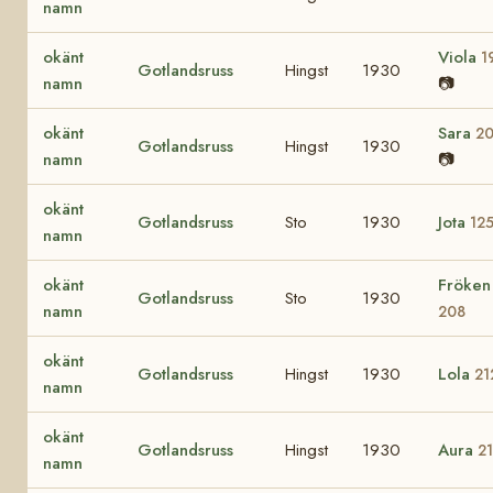
namn
okänt
Viola
1
Gotlandsruss
Hingst
1930
namn
📷
okänt
Sara
2
Gotlandsruss
Hingst
1930
namn
📷
okänt
Gotlandsruss
Sto
1930
Jota
12
namn
okänt
Fröken
Gotlandsruss
Sto
1930
namn
208
okänt
Gotlandsruss
Hingst
1930
Lola
21
namn
okänt
Gotlandsruss
Hingst
1930
Aura
2
namn