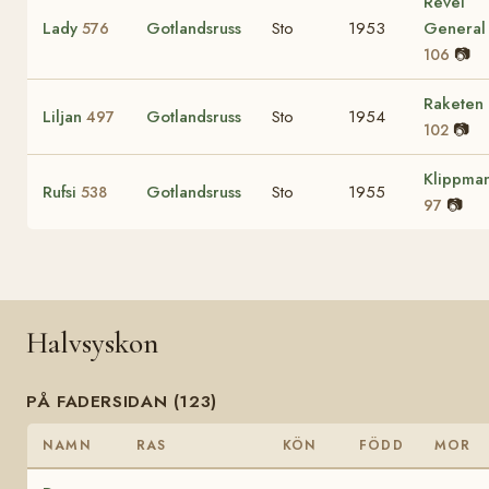
Revel
Lady
Gotlandsruss
Sto
1953
General
576
📷
106
Raketen
Liljan
Gotlandsruss
Sto
1954
497
📷
102
Klippma
Rufsi
Gotlandsruss
Sto
1955
538
📷
97
Halvsyskon
PÅ FADERSIDAN (123)
NAMN
RAS
KÖN
FÖDD
MOR