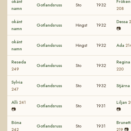
okänt
Fröken
Gotlandsruss
Sto
1932
namn
208
okänt
Dessa
Gotlandsruss
Hingst
1932
namn
📷
okänt
Gotlandsruss
Hingst
1932
Ada
21
namn
Reseda
Regina
Gotlandsruss
Sto
1932
249
220
Sylvia
Gotlandsruss
Sto
1932
Stjärna
247
Alli
Liljan
241
2
Gotlandsruss
Sto
1931
📷
📷
Böna
Brunett
Gotlandsruss
Sto
1931
📷
242
219