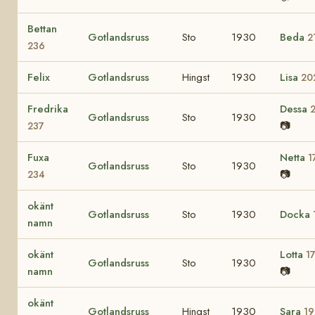
Bettan
Gotlandsruss
Sto
1930
Beda
2
236
Felix
Gotlandsruss
Hingst
1930
Lisa
20
Fredrika
Dessa
Gotlandsruss
Sto
1930
📷
237
Fuxa
Netta
1
Gotlandsruss
Sto
1930
📷
234
okänt
Gotlandsruss
Sto
1930
Docka
namn
okänt
Lotta
1
Gotlandsruss
Sto
1930
namn
📷
okänt
Gotlandsruss
Hingst
1930
Sara
19