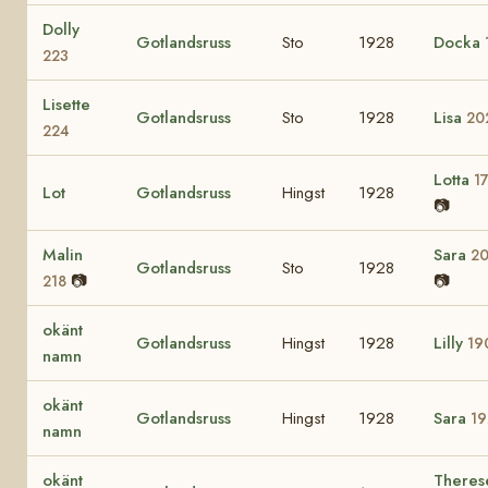
Dolly
Gotlandsruss
Sto
1928
Docka
223
Lisette
Gotlandsruss
Sto
1928
Lisa
20
224
Lotta
1
Lot
Gotlandsruss
Hingst
1928
📷
Malin
Sara
2
Gotlandsruss
Sto
1928
📷
📷
218
okänt
Gotlandsruss
Hingst
1928
Lilly
19
namn
okänt
Gotlandsruss
Hingst
1928
Sara
19
namn
okänt
Theres