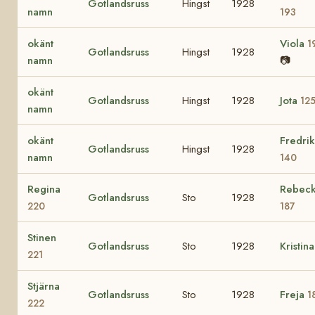
Gotlandsruss
Hingst
1928
namn
193
okänt
Viola
1
Gotlandsruss
Hingst
1928
namn
📷
okänt
Gotlandsruss
Hingst
1928
Jota
12
namn
okänt
Fredri
Gotlandsruss
Hingst
1928
namn
140
Regina
Rebec
Gotlandsruss
Sto
1928
220
187
Stinen
Gotlandsruss
Sto
1928
Kristin
221
Stjärna
Gotlandsruss
Sto
1928
Freja
1
222