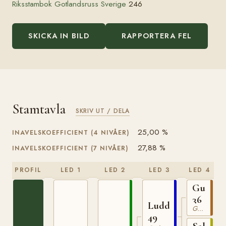
Riksstambok Gotlandsruss Sverige
246
SKICKA IN BILD
RAPPORTERA FEL
Stamtavla
SKRIV UT / DELA
25,00 %
INAVELSKOEFFICIENT (4 NIVÅER)
27,88 %
INAVELSKOEFFICIENT (7 NIVÅER)
PROFIL
LED 1
LED 2
LED 3
LED 4
Gudma
36
Ludde
Gotlandsruss
49