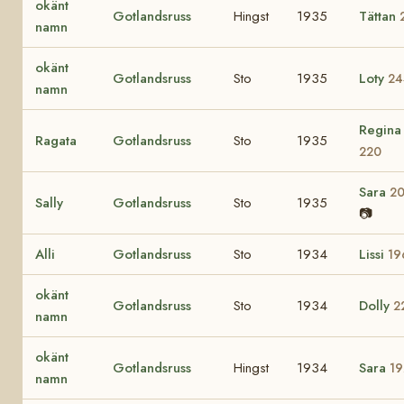
okänt
Gotlandsruss
Hingst
1935
Tättan
namn
okänt
Gotlandsruss
Sto
1935
Loty
24
namn
Regina
Ragata
Gotlandsruss
Sto
1935
220
Sara
2
Sally
Gotlandsruss
Sto
1935
📷
Alli
Gotlandsruss
Sto
1934
Lissi
19
okänt
Gotlandsruss
Sto
1934
Dolly
2
namn
okänt
Gotlandsruss
Hingst
1934
Sara
19
namn