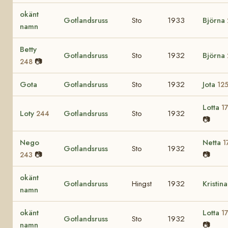
okänt
Gotlandsruss
Sto
1933
Björna
namn
Betty
Gotlandsruss
Sto
1932
Björna
📷
248
Gota
Gotlandsruss
Sto
1932
Jota
12
Lotta
1
Loty
Gotlandsruss
Sto
1932
244
📷
Nego
Netta
1
Gotlandsruss
Sto
1932
📷
📷
243
okänt
Gotlandsruss
Hingst
1932
Kristin
namn
okänt
Lotta
1
Gotlandsruss
Sto
1932
namn
📷