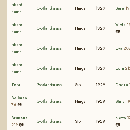
okänt
Gotlandsruss
Hingst
1929
Sara
19
namn
okänt
Viola
1
Gotlandsruss
Hingst
1929
namn
📷
okänt
Gotlandsruss
Hingst
1929
Eva
20
namn
okänt
Gotlandsruss
Hingst
1929
Lola
21
namn
Tora
Gotlandsruss
Sto
1929
Docka
Bellman
Gotlandsruss
Hingst
1928
Stina
1
📷
76
Brunetta
Netta
1
Gotlandsruss
Sto
1928
📷
📷
219