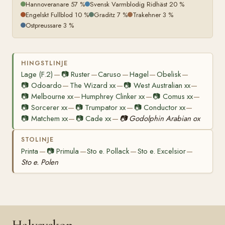
Hannoveranare 57 %
Svensk Varmblodig Ridhäst 20 %
Engelskt Fullblod 10 %
Graditz 7 %
Trakehner 3 %
Ostpreussare 3 %
HINGSTLINJE
Lage (F.2)
📷
Ruster
Caruso
Hagel
Obelisk
—
—
—
—
—
📷
Odoardo
The Wizard xx
📷
West Australian xx
—
—
—
📷
Melbourne xx
Humphrey Clinker xx
📷
Comus xx
—
—
—
📷
Sorcerer xx
📷
Trumpator xx
📷
Conductor xx
—
—
—
📷
Matchem xx
📷
Cade xx
📷
Godolphin Arabian ox
—
—
STOLINJE
Printa
📷
Primula
Sto e. Pollack
Sto e. Excelsior
—
—
—
—
Sto e. Polen