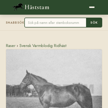
Häststam
SÖK
SNABBSÖK
Raser
›
Svensk Varmblodig Ridhäst