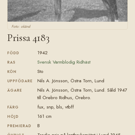
Foto: okänd
Prissa 4183
1942
FÖDD
Svensk Varmblodig Ridhäst
RAS
Sto
KÖN
Nils A. Jönsson, Östra Torn, Lund
UPPFÖDARE
Nils A. Jönsson, Östra Torn, Lund. Såld 1947
ÄGARE
till Örebro Ridhus, Örebro.
fux, snp, bls, vtbff
FÄRG
161 cm
HÖJD
B
PREMIERAD
Tredje pris på lantbruksmötet i Lund 1945.