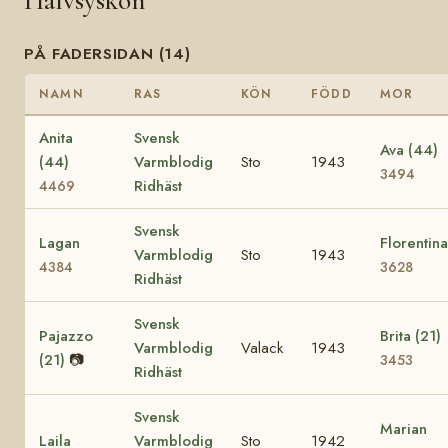
Halvsyskon
PÅ FADERSIDAN (14)
NAMN
RAS
KÖN
FÖDD
MOR
Anita
Svensk
Ava (44)
(44)
Varmblodig
Sto
1943
3494
Ridhäst
4469
Svensk
Lagan
Florentina
Varmblodig
Sto
1943
4384
3628
Ridhäst
Svensk
Pajazzo
Brita (21)
Varmblodig
Valack
1943
(21)
📷
3453
Ridhäst
Svensk
Marian
Laila
Varmblodig
Sto
1942