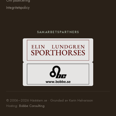
Om publicering
Integritetspolicy
SAMARBETSPARTNERS
© 2006–2026 Häststam.se · Grundad av Karin Halvarsson
Hosting:
Bobbe Consulting