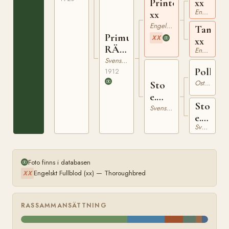
Printonan
xx
Engelskt Fullblod
xx
Engelskt Fullblod
Tannsti
Primula
XX
xx
RÄSK
Engelskt Fullblod
1411
Svensk Varmblodig Ridhäst
Pollack
1912
Ostpreussare
Sto
e.
Sto
Pollack
Svensk Varmblodig Ridhäst
e.
Svensk Varmblodig Ridhäst
Excelsi
Foto finns i databasen
Engelskt Fullblod (xx) — Thoroughbred
XX
RASSAMMANSÄTTNING