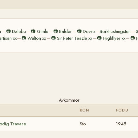
n
📷
Dalebu
📷
Gimle
📷
Balder
📷
Dovre
Borkhushingsten
S
—
—
—
—
—
—
artisan xx
📷
Walton xx
📷
Sir Peter Teazle xx
📷
Highflyer xx
📷
—
—
—
—
Avkommor
KÖN
FÖDD
lodig Travare
Sto
1945