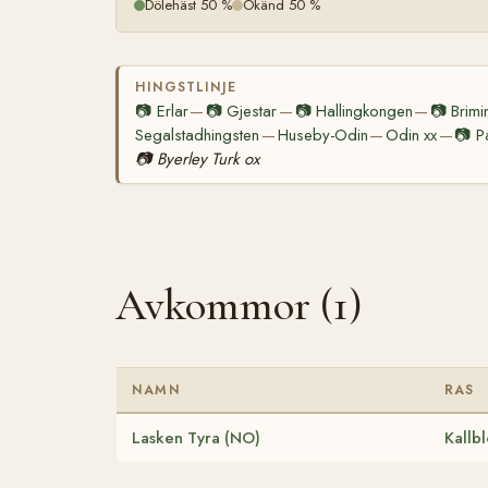
Dölehäst 50 %
Okänd 50 %
HINGSTLINJE
📷
Erlar
📷
Gjestar
📷
Hallingkongen
📷
Brimi
—
—
—
Segalstadhingsten
Huseby-Odin
Odin xx
📷
P
—
—
—
📷
Byerley Turk ox
Avkommor (1)
NAMN
RAS
Lasken Tyra (NO)
Kallb