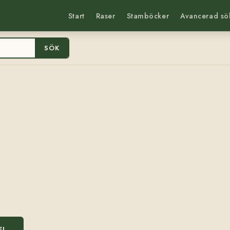
Start
Raser
Stamböcker
Avancerad sö
SÖK
EL