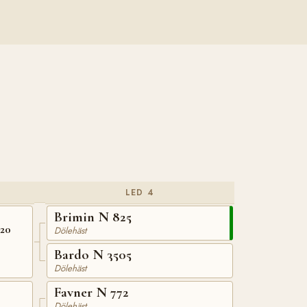
LED 4
Brimin N 825
020
Dölehäst
Bardo N 3505
Dölehäst
Favner N 772
Dölehäst