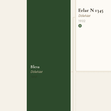
Erlar N 1345
Dölehäst
1932
Blesa
Dölehäst
1937