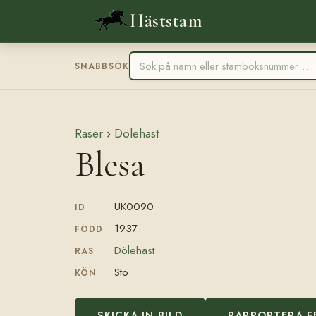
Häststam
SNABBSÖK
Raser
›
Dölehäst
Blesa
UK0090
ID
1937
FÖDD
Dölehäst
RAS
Sto
KÖN
SKICKA IN BILD
RAPPORTERA F