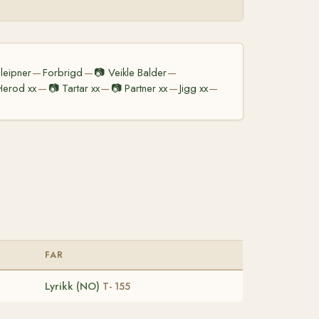
leipner
Forbrigd
📷
Veikle Balder
—
—
—
Herod xx
📷
Tartar xx
📷
Partner xx
Jigg xx
—
—
—
—
FAR
Lyrikk (NO)
T- 155