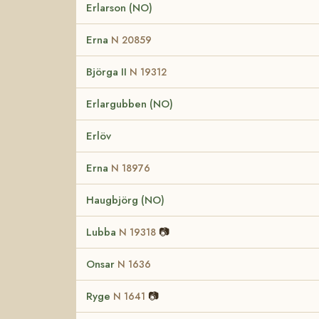
Erlarson (NO)
Erna
N 20859
Björga II
N 19312
Erlargubben (NO)
Erlöv
Erna
N 18976
Haugbjörg (NO)
Lubba
📷
N 19318
Onsar
N 1636
Ryge
📷
N 1641