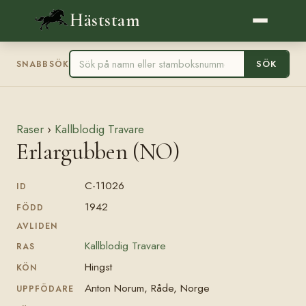
Häststam
SÖK
SNABBSÖK
Raser
›
Kallblodig Travare
Erlargubben (NO)
C-11026
ID
1942
FÖDD
AVLIDEN
Kallblodig Travare
RAS
Hingst
KÖN
Anton Norum, Råde, Norge
UPPFÖDARE