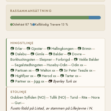
RASSAMMANSÄTTNING
Dölehäst 87 %
Kallblodig Travare 13 %
HINGSTLINJE
📷
Erlar
📷
Gjestar
📷
Hallingkongen
📷
Brimin
—
—
—
—
📷
Dalebu
📷
Gimle
📷
Balder
📷
Dovre
—
—
—
—
Borkhushingsten
Sleipner
Forbrigd
📷
Veikle Balder
—
—
—
Segalstadhingsten
Huseby-Odin
Odin xx
—
—
—
—
📷
Partisan xx
📷
Walton xx
📷
Sir Peter Teazle xx
—
—
—
📷
Highflyer xx
📷
Herod xx
📷
Tartar xx
—
—
—
📷
Partner xx
Jigg xx
📷
Byerley Turk ox
—
—
STOLINJE
Gubben Sylfiden (NO)
Tullik (NO)
Turid
Rita
Nora
—
—
—
—
Guri
—
—
Fuxsto född på Listad, av stammen på Lille-Jevne i N.