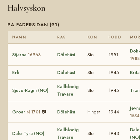
Halvsyskon
PÅ FADERSIDAN (91)
NAMN
RAS
KÖN
FÖDD
MO
Dok
Stjärna
Dölehäst
Sto
1951
16968
1988
Erli
Dölehäst
Sto
1945
Brit
Kallblodig
Sjuve-Ragni (NO)
Sto
1945
Tron
Travare
Jevn
Groar
📷
Dölehäst
Hingst
1944
N 1701
1534
Kallblodig
Dale
Dale-Tyra (NO)
Sto
1943
Travare
(NO