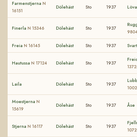
Farmenstjerna
N
Dölehäst
Sto
1937
Löv
16151
Rug
Finerla
Dölehäst
Sto
1937
N 15346
980
Freia
Dölehäst
Sto
1937
Svar
N 16145
Frei
Hautussa
Dölehäst
Sto
1937
N 17124
1372
Lub
Laila
Dölehäst
Sto
1937
100
Moestjerna
N
Dölehäst
Sto
1937
Åse
15619
Fjel
Stjerna
Dölehäst
Sto
1937
N 16117
1072