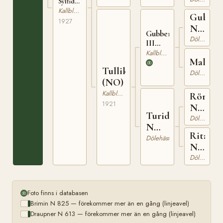
T-
Sylfiden
(NO)
52
Kallblodig Travare
Gubbe
T-254
1927
N
Gubben
692
Dölehäst
III
(NO)
Kallblodig Travare
Mally
T-47
Tullik
Dölehäst
(NO)
Kallblodig Travare
Rörek
1921
N
Turid
925
Dölehäst
N
Rita
8229
Dölehäst
N
5543
Dölehäst
Foto finns i databasen
Brimin N 825 — förekommer mer än en gång (linjeavel)
Draupner N 613 — förekommer mer än en gång (linjeavel)