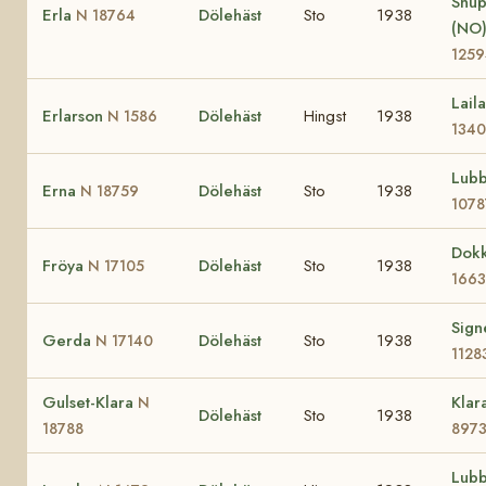
Snu
Erla
Dölehäst
Sto
1938
N 18764
(NO
1259
Lail
Erlarson
Dölehäst
Hingst
1938
N 1586
1340
Lub
Erna
Dölehäst
Sto
1938
N 18759
1078
Dok
Fröya
Dölehäst
Sto
1938
N 17105
1663
Sig
Gerda
Dölehäst
Sto
1938
N 17140
1128
Gulset-Klara
Klar
N
Dölehäst
Sto
1938
18788
897
Lub