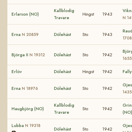
Kallblodig
Vikn
Erlarson (NO)
Hingst
1943
Travare
N 14
Rau
Erna
Dölehäst
Sto
1943
N 20859
1708
Björ
Björga II
Dölehäst
Sto
1942
N 19312
1655
Erlöv
Dölehäst
Hingst
1942
Fally
Gjes
Erna
Dölehäst
Sto
1942
N 18976
1435
Kallblodig
Grin
Haugbjörg (NO)
Sto
1942
Travare
(NO
Lubba
Gjes
N 19318
Dölehäst
Sto
1942