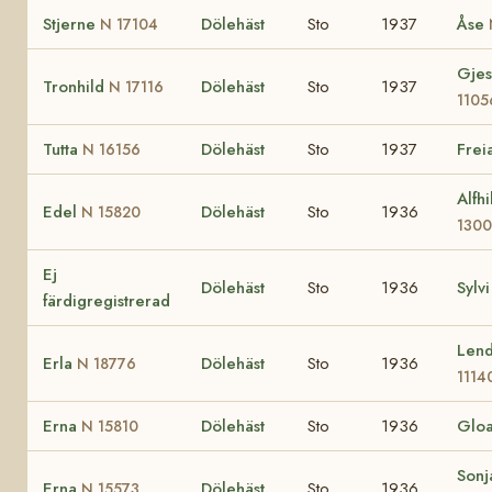
Stjerne
Dölehäst
Sto
1937
Åse
N 17104
Gjes
Tronhild
Dölehäst
Sto
1937
N 17116
1105
Tutta
Dölehäst
Sto
1937
Frei
N 16156
Alfh
Edel
Dölehäst
Sto
1936
N 15820
1300
Ej
Dölehäst
Sto
1936
Sylv
färdigregistrerad
Len
Erla
Dölehäst
Sto
1936
N 18776
1114
Erna
Dölehäst
Sto
1936
Glo
N 15810
Son
Erna
Dölehäst
Sto
1936
N 15573