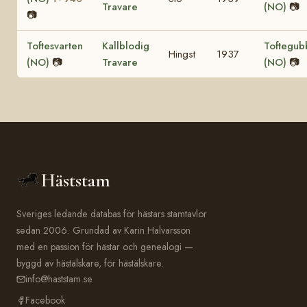
Travare
(NO)
📷
📷
Toftesvarten
Kallblodig
Toftegub
Hingst
1937
(NO)
📷
Travare
(NO)
📷
Häststam
Sveriges ledande databas för hästars stamtavlor
sedan 2006. Grundad av Karin Halvarsson
med en passion för hästar och genealogi —
byggd av hästälskare, för hästälskare.
info@haststam.se
Facebook