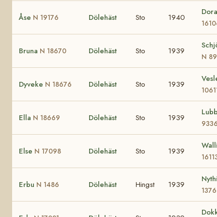
Dor
Åse
Dölehäst
Sto
1940
N 19176
1610
Schj
Bruna
Dölehäst
Sto
1939
N 18670
N 8
Ves
Dyveke
Dölehäst
Sto
1939
N 18676
1061
Lub
Ella
Dölehäst
Sto
1939
N 18669
933
Wall
Else
Dölehäst
Sto
1939
N 17098
1611
Nyth
Erbu
Dölehäst
Hingst
1939
N 1486
1376
Dok