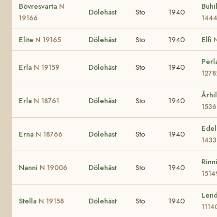
Bövresvarta
Buhi
N
Dölehäst
Sto
1940
19166
144
Elite
Dölehäst
Sto
1940
Elfi
N 19165
Perl
Erla
Dölehäst
Sto
1940
N 19159
1278
Århi
Erla
Dölehäst
Sto
1940
N 18761
1536
Ede
Erna
Dölehäst
Sto
1940
N 18766
1433
Rinn
Nanni
Dölehäst
Sto
1940
N 19006
1514
Len
Stella
Dölehäst
Sto
1940
N 19158
1114