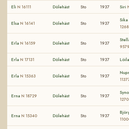
Eli
Dölehäst
Sto
1937
Siri
N 16111
Sika
Elsa
Dölehäst
Sto
1937
N 16141
1268
Stel
Erla
Dölehäst
Sto
1937
N 16159
957
Erla
Dölehäst
Sto
1937
Löil
N 17131
Nupr
Erla
Dölehäst
Sto
1937
N 15363
1137
Syno
Erna
Dölehäst
Sto
1937
N 18729
1270
Bjö
Erna
Dölehäst
Sto
1937
N 15340
1100