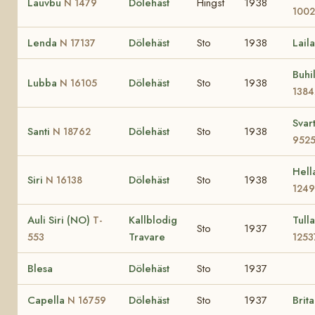
Lauvbu
Dölehäst
Hingst
1938
N 1479
100
Lenda
Dölehäst
Sto
1938
Lail
N 17137
Buhi
Lubba
Dölehäst
Sto
1938
N 16105
1384
Svar
Santi
Dölehäst
Sto
1938
N 18762
952
Hell
Siri
Dölehäst
Sto
1938
N 16138
1249
Auli Siri (NO)
Kallblodig
Tull
T-
Sto
1937
Travare
553
1253
Blesa
Dölehäst
Sto
1937
Capella
Dölehäst
Sto
1937
Brit
N 16759