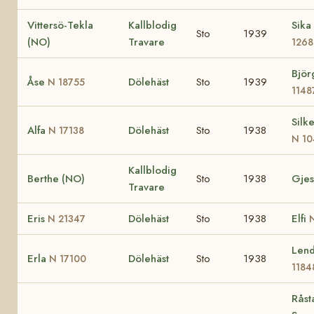
Vittersö-Tekla
Kallblodig
Sika
Sto
1939
(NO)
Travare
1268
Bjö
Åse
Dölehäst
Sto
1939
N 18755
1148
Silk
Alfa
Dölehäst
Sto
1938
N 17138
N 10
Kallblodig
Berthe (NO)
Sto
1938
Gjes
Travare
Eris
Dölehäst
Sto
1938
Elfi
N 21347
Len
Erla
Dölehäst
Sto
1938
N 17100
1184
Råst