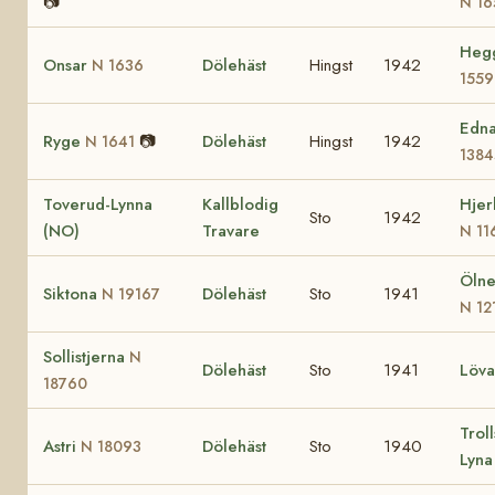
📷
N 16
Heg
Onsar
Dölehäst
Hingst
1942
N 1636
1559
Edn
Ryge
📷
Dölehäst
Hingst
1942
N 1641
1384
Toverud-Lynna
Kallblodig
Hjer
Sto
1942
(NO)
Travare
N 11
Ölne
Siktona
Dölehäst
Sto
1941
N 19167
N 12
Sollistjerna
N
Dölehäst
Sto
1941
Löv
18760
Troll
Astri
Dölehäst
Sto
1940
N 18093
Lyn