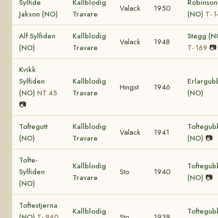
Sylfide
Kallblodig
Robinson
Valack
1950
Jakson (NO)
Travare
(NO)
T- 
Alf Sylfiden
Kallblodig
Stegg (N
Valack
1948
(NO)
Travare
📷
T- 169
Kvikk
Sylfiden
Kallblodig
Erlargub
Hingst
1946
(NO)
Travare
(NO)
NT 45
📷
Toftegutt
Kallblodig
Toftegub
Valack
1941
(NO)
Travare
(NO)
📷
Tofte-
Kallblodig
Toftegub
Sylfiden
Sto
1940
Travare
(NO)
📷
(NO)
Toftestjerna
Kallblodig
Toftegub
(NO)
Sto
1939
T- 940