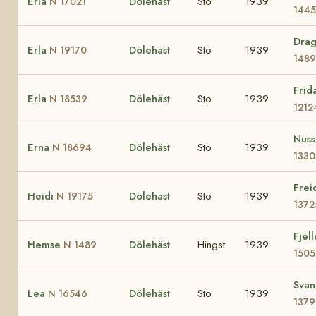
Erla
Dölehäst
Sto
1939
N 17021
1445
Dra
Erla
Dölehäst
Sto
1939
N 19170
148
Frid
Erla
Dölehäst
Sto
1939
N 18539
1212
Nus
Erna
Dölehäst
Sto
1939
N 18694
1330
Frei
Heidi
Dölehäst
Sto
1939
N 19175
1372
Fjel
Hemse
Dölehäst
Hingst
1939
N 1489
1505
Svan
Lea
Dölehäst
Sto
1939
N 16546
1379