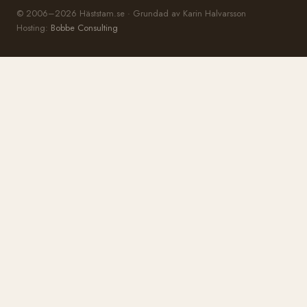
© 2006–2026 Häststam.se · Grundad av Karin Halvarsson
Hosting:
Bobbe Consulting