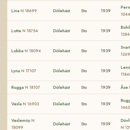
Pern
Lina
Dölehäst
Sto
1939
N 18699
104
Buhi
Lotte
Dölehäst
Sto
1939
N 18754
1384
Svar
Lubba
Dölehäst
Sto
1939
N 18094
126
Len
Lyna
Dölehäst
Sto
1939
N 17107
1184
Rugga
Dölehäst
Sto
1939
Åse
N 18107
Rug
Vesla
Dölehäst
Sto
1939
N 16903
146
Veslemöy
Dövl
N
Dölehäst
Sto
1939
18099
N 12