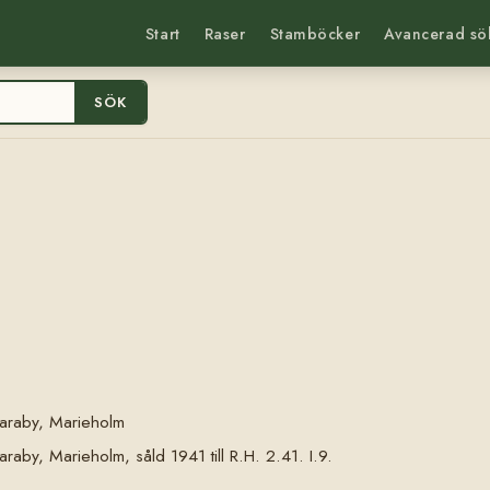
Start
Raser
Stamböcker
Avancerad sö
SÖK
araby, Marieholm
aby, Marieholm, såld 1941 till R.H. 2.41. I.9.