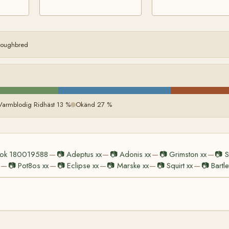
oroughbred
Varmblodig Ridhäst 13 %
Okänd 27 %
nok 180019588
📷
Adeptus xx
📷
Adonis xx
📷
Grimston xx
📷
S
—
—
—
—
📷
Pot8os xx
📷
Eclipse xx
📷
Marske xx
📷
Squirt xx
📷
Bartle
—
—
—
—
—