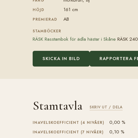
FÄRG
161 cm
HÖJD
AB
PREMIERAD
STAMBÖCKER
RÄSK Rasstambok för ädla hästar i Skåne
RÄSK 240
SKICKA IN BILD
RAPPORTERA F
Stamtavla
SKRIV UT / DELA
0,00 %
INAVELSKOEFFICIENT (4 NIVÅER)
0,10 %
INAVELSKOEFFICIENT (7 NIVÅER)