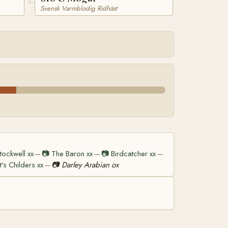
Svensk Varmblodig Ridhäst
tockwell xx
📷
The Baron xx
📷
Birdcatcher xx
—
—
—
t's Childers xx
📷
Darley Arabian ox
—