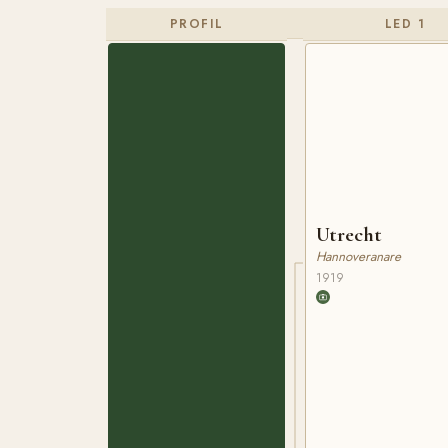
PROFIL
LED 1
Utrecht
Hannoveranare
1919