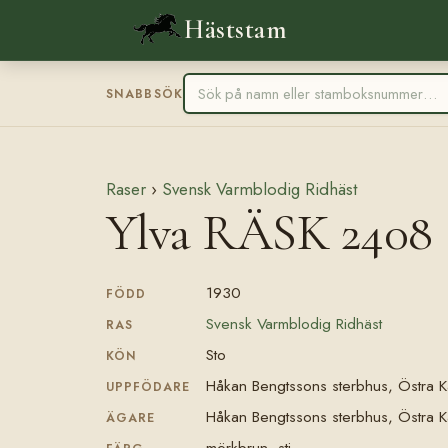
Häststam
SNABBSÖK
Raser
›
Svensk Varmblodig Ridhäst
Ylva RÄSK 2408
1930
FÖDD
Svensk Varmblodig Ridhäst
RAS
Sto
KÖN
Håkan Bengtssons sterbhus, Östra K
UPPFÖDARE
Håkan Bengtssons sterbhus, Östra Kar
ÄGARE
mörkbrun, stj