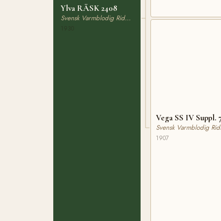
Ylva RÄSK 2408
Svensk Varmblodig Ridhäst
1930
Vega SS IV Suppl. 
Svensk Varmblodig Rid
1907