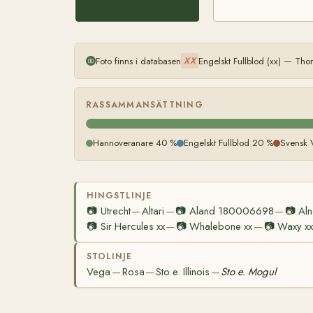
Foto finns i databasen
Engelskt Fullblod (xx) — Th
XX
RASSAMMANSÄTTNING
Hannoveranare 40 %
Engelskt Fullblod 20 %
Svensk 
HINGSTLINJE
📷
Utrecht
Altari
📷
Aland 180006698
📷
Al
—
—
—
📷
Sir Hercules xx
📷
Whalebone xx
📷
Waxy xx
—
—
STOLINJE
Vega
Rosa
Sto e. Illinois
Sto e. Mogul
—
—
—