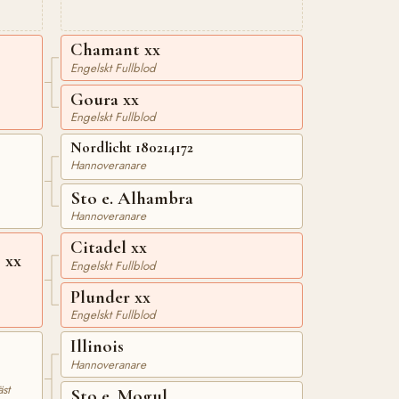
Chamant xx
Engelskt Fullblod
Goura xx
Engelskt Fullblod
Nordlicht 180214172
Hannoveranare
Sto e. Alhambra
Hannoveranare
Citadel xx
 xx
Engelskt Fullblod
Plunder xx
Engelskt Fullblod
Illinois
Hannoveranare
st
Sto e. Mogul