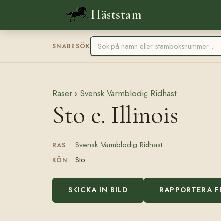
Häststam
SNABBSÖK
Raser
›
Svensk Varmblodig Ridhäst
Sto e. Illinois
Svensk Varmblodig Ridhäst
RAS
Sto
KÖN
SKICKA IN BILD
RAPPORTERA F