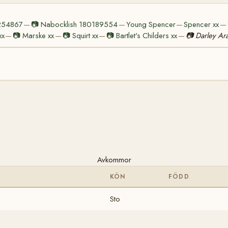
0254867
📷
Nabocklish 180189554
Young Spencer
Spencer xx
—
—
—
—
xx
📷
Marske xx
📷
Squirt xx
📷
Bartlet's Childers xx
📷
Darley Ar
—
—
—
—
Avkommor
KÖN
FÖDD
Sto