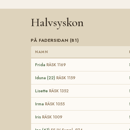
Halvsyskon
PÅ FADERSIDAN (81)
NAMN
Frida
RÄSK 1169
Iduna (22)
RÄSK 1159
Lisette
RÄSK 1352
Irma
RÄSK 1055
Iris
RÄSK 1009
Ina (61)
SS IV Suppl. 974