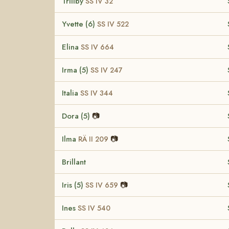
Trillby
SS IV 32
Yvette (6)
SS IV 522
Elina
SS IV 664
Irma (5)
SS IV 247
Italia
SS IV 344
Dora (5)
📷
Ilma
📷
RÄ II 209
Brillant
Iris (5)
📷
SS IV 659
Ines
SS IV 540