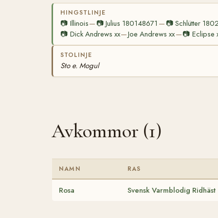
HINGSTLINJE
📷
Illinois
📷
Julius 180148671
📷
Schlütter 18
—
—
📷
Dick Andrews xx
Joe Andrews xx
📷
Eclipse 
—
—
STOLINJE
Sto e. Mogul
Avkommor (1)
NAMN
RAS
Rosa
Svensk Varmblodig Ridhäst