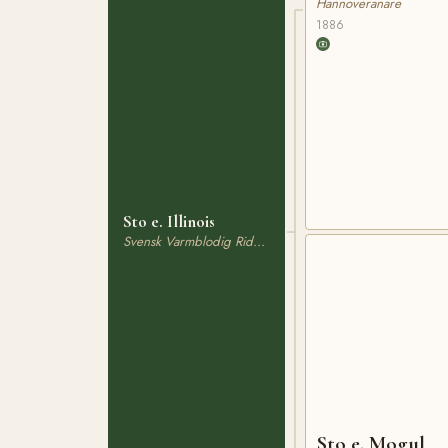
Hannoveranare
1886
Sto e. Illinois
Svensk Varmblodig Ridhäst
Sto e. Mogul