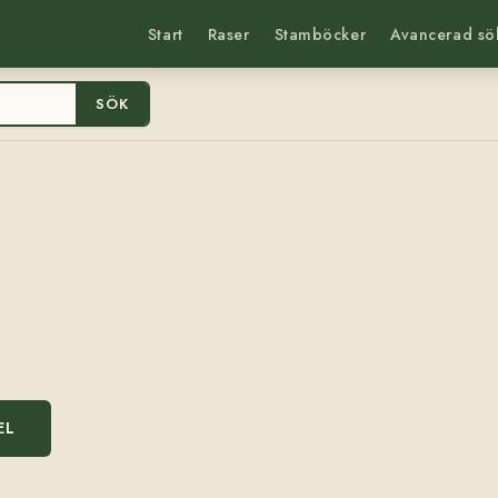
Start
Raser
Stamböcker
Avancerad sö
SÖK
EL