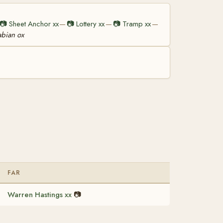
📷
Sheet Anchor xx
📷
Lottery xx
📷
Tramp xx
—
—
—
abian ox
FAR
Warren Hastings xx
📷