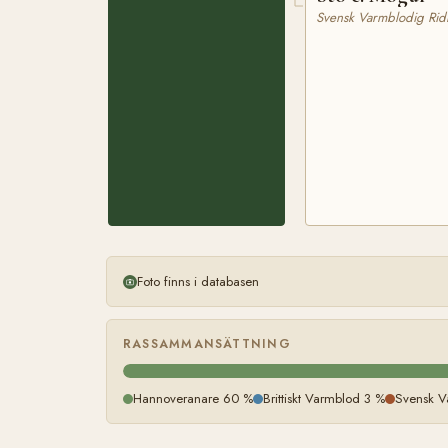
Svensk Varmblodig Rid
Foto finns i databasen
RASSAMMANSÄTTNING
Hannoveranare 60 %
Brittiskt Varmblod 3 %
Svensk V