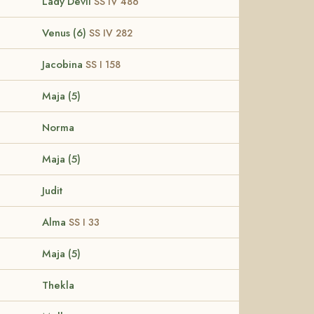
Lady Devil
SS IV 486
Venus (6)
SS IV 282
Jacobina
SS I 158
Maja (5)
Norma
Maja (5)
Judit
Alma
SS I 33
Maja (5)
Thekla