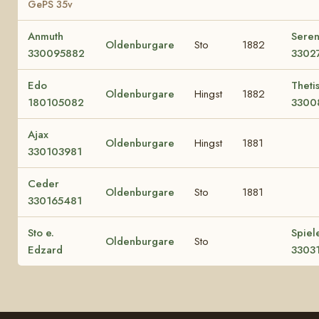
GePS 35v
Anmuth
Sere
Oldenburgare
Sto
1882
330095882
3302
Edo
Theti
Oldenburgare
Hingst
1882
180105082
3300
Ajax
Oldenburgare
Hingst
1881
330103981
Ceder
Oldenburgare
Sto
1881
330165481
Sto e.
Spiel
Oldenburgare
Sto
Edzard
3303