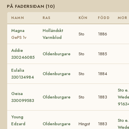
PÅ FADERSIDAN (10)
NAMN
RAS
KÖN
FÖDD
MOR
Magna
Holländskt
Sto
1886
Varmblod
GePS 1v
Addie
Oldenburgare
Sto
1885
330246085
Eulalia
Oldenburgare
Sto
1884
330134984
Sto e
Geisa
Oldenburgare
Sto
1883
Wede
330099583
9163
Young
Sto e
Edzard
Oldenburgare
Hingst
1883
Wede