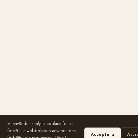
Vi använder analyticscookies för att
förstå hur webbplatsen används och
Acceptera
Avvi
förbättra din upplevelse.
Läs vår