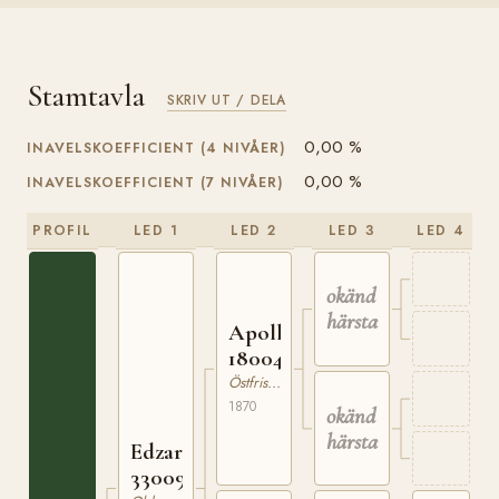
Stamtavla
SKRIV UT / DELA
0,00 %
INAVELSKOEFFICIENT (4 NIVÅER)
0,00 %
INAVELSKOEFFICIENT (7 NIVÅER)
PROFIL
LED 1
LED 2
LED 3
LED 4
okänd
härstamning
Apollo
180049400
Östfrisisk Häst
1870
okänd
härstamning
Edzard
330093777