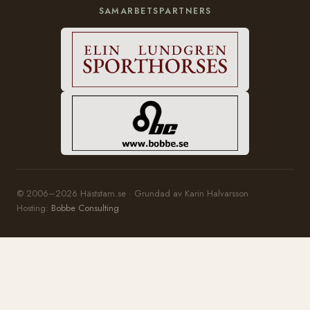
SAMARBETSPARTNERS
© 2006–2026 Häststam.se · Grundad av Karin Halvarsson
Hosting:
Bobbe Consulting