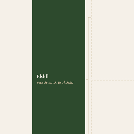
Elslill
Nordsvensk Brukshäst