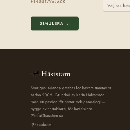
HINGST/VALACK
SIMULERA →
Häststam
Sveriges ledande databas för hästars stamtavlor
sedan 2006. Grundad av Karin Halvarsson
med en passion för hästar och genealogi —
byggd av hästälskare, för hästälskare.
info@haststam.se
Facebook