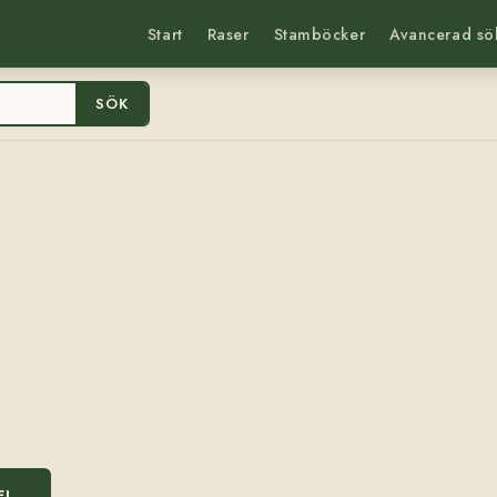
Start
Raser
Stamböcker
Avancerad sö
SÖK
EL