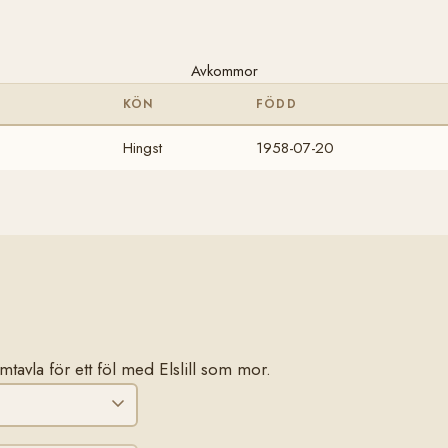
Avkommor
KÖN
FÖDD
Hingst
1958-07-20
amtavla för ett föl med Elslill som mor.