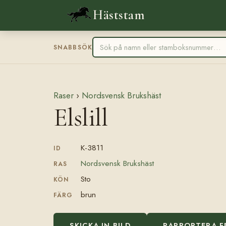
Häststam
SNABBSÖK
Raser
›
Nordsvensk Brukshäst
Elslill
K-3811
ID
Nordsvensk Brukshäst
RAS
Sto
KÖN
brun
FÄRG
SKICKA IN BILD
RAPPORTERA F