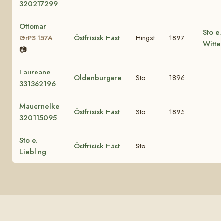
320217299
Ottomar
Sto e.
Östfrisisk Häst
Hingst
1897
GrPS 157A
Witte
📷
Laureane
Oldenburgare
Sto
1896
331362196
Mauernelke
Östfrisisk Häst
Sto
1895
320115095
Sto e.
Östfrisisk Häst
Sto
Liebling