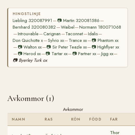
HINGSTLINJE
Liebling 320087991
📷
Martin 320081586
—
—
Bernhard 320080382
Waibel
Normann 180071068
—
—
Introuvable
Carignan
Taconnet
Idalis
—
—
—
—
—
Don Quichotte x
Sylvio xx
Trance xx
📷
Phantom xx
—
—
—
📷
Walton xx
📷
Sir Peter Teazle xx
📷
Highflyer xx
—
—
—
📷
Herod xx
📷
Tartar xx
📷
Partner xx
Jigg xx
—
—
—
—
—
📷
Byerley Turk ox
Avkommor (1)
Avkommor
NAMN
RAS
KÖN
FÖDD
FAR
Thor