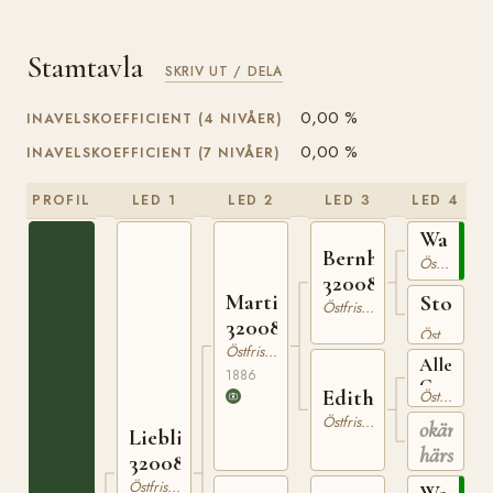
Stamtavla
SKRIV UT / DELA
0,00 %
INAVELSKOEFFICIENT (4 NIVÅER)
0,00 %
INAVELSKOEFFICIENT (7 NIVÅER)
PROFIL
LED 1
LED 2
LED 3
LED 4
Waibel
Bernhard
Östfrisisk Häst
320080382
Martin
Sto
Östfrisisk Häst
320081586
e.
Östfrisisk Häst
Lucas
Östfrisisk Häst
Alles
1886
Geht
Edith
Östfrisisk Häst
32001510
Östfrisisk Häst
okänd
Liebling
härstam
320087991
Östfrisisk Häst