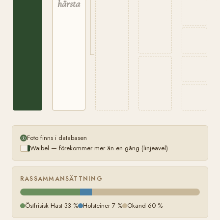
härstamning
Foto finns i databasen
Waibel — förekommer mer än en gång (linjeavel)
RASSAMMANSÄTTNING
Östfrisisk Häst 33 %
Holsteiner 7 %
Okänd 60 %