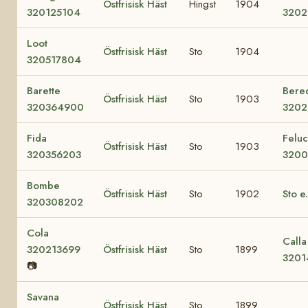
Östfrisisk Häst
Hingst
1904
320125104
3202
Loot
Östfrisisk Häst
Sto
1904
320517804
Barette
Bere
Östfrisisk Häst
Sto
1903
320364900
3202
Fida
Felu
Östfrisisk Häst
Sto
1903
320356203
3200
Bombe
Östfrisisk Häst
Sto
1902
Sto e
320308202
Cola
Calla 
320213699
Östfrisisk Häst
Sto
1899
3201
📷
Savana
Östfrisisk Häst
Sto
1899