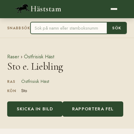
Häststam
SÖK
SNABBSÖK
Raser
›
Östfrisisk Häst
Sto e. Liebling
Östfrisisk Häst
RAS
Sto
KÖN
SKICKA IN BILD
RAPPORTERA FEL