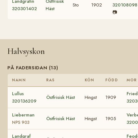
Landgräfin
Östfrisisk
Sto
1902
320108098
320301402
Häst
📷
Halvsyskon
PÅ FADERSIDAN (13)
NAMN
RAS
KÖN
FÖDD
MOR
Lullus
Fried
Östfrisisk Häst
Hingst
1909
320136209
3203
Lieberman
Verb
Östfrisisk Häst
Hingst
1905
3200
NPS 903
Landgraf
Feod