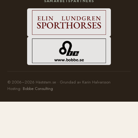
SAMARBETSPARTNERS
© 2006–2026 Häststam.se · Grundad av Karin Halvarsson
Hosting:
Bobbe Consulting