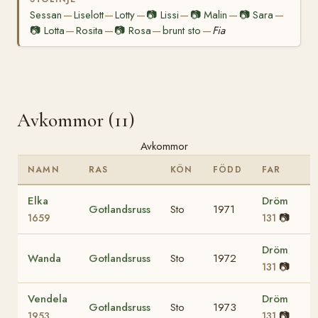
Sessan
Liselott
Lotty
📷
Lissi
📷
Malin
📷
Sara
—
—
—
—
—
—
📷
Lotta
Rosita
📷
Rosa
brunt sto
Fia
—
—
—
—
Avkommor (11)
Avkommor
NAMN
RAS
KÖN
FÖDD
FAR
Elka
Dröm
Gotlandsruss
Sto
1971
📷
1659
131
Dröm
Wanda
Gotlandsruss
Sto
1972
📷
131
Vendela
Dröm
Gotlandsruss
Sto
1973
📷
1953
131