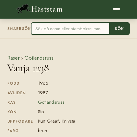
Häststam
SÖK
SNABBSÖK
Raser
›
Gotlandsruss
Vanja 1238
1966
FÖDD
1987
AVLIDEN
Gotlandsruss
RAS
Sto
KÖN
Kurt Graaf, Knivsta
UPPFÖDARE
brun
FÄRG