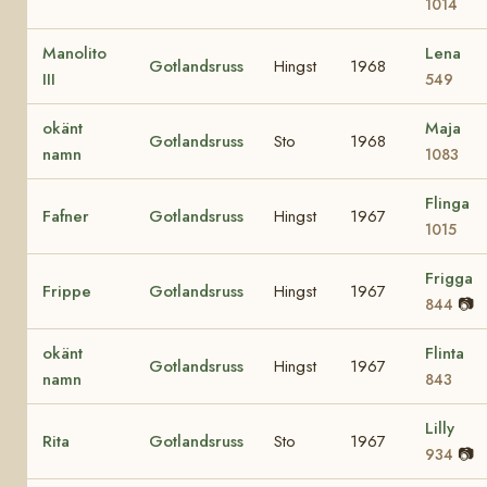
1014
Manolito
Lena
Gotlandsruss
Hingst
1968
III
549
okänt
Maja
Gotlandsruss
Sto
1968
namn
1083
Flinga
Fafner
Gotlandsruss
Hingst
1967
1015
Frigga
Frippe
Gotlandsruss
Hingst
1967
📷
844
okänt
Flinta
Gotlandsruss
Hingst
1967
namn
843
Lilly
Rita
Gotlandsruss
Sto
1967
📷
934