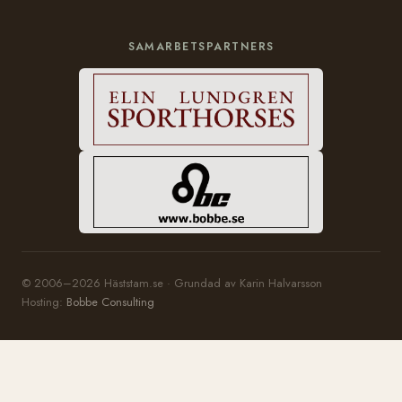
SAMARBETSPARTNERS
© 2006–2026 Häststam.se · Grundad av Karin Halvarsson
Hosting:
Bobbe Consulting