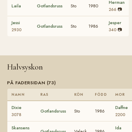
Herman
Laila
Gotlandsruss
Sto
1980
📷
266
Jessi
Jesper
Gotlandsruss
Sto
1986
📷
2930
340
Halvsyskon
PÅ FADERSIDAN (73)
NAMN
RAS
KÖN
FÖDD
MOR
Dixie
Daffne
Gotlandsruss
Sto
1986
3078
2200
Skansens
Ida
Gotlandsruss
Valack
1986