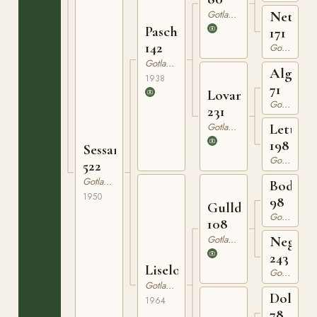
Gotlandsruss
Netta
Pascha
171
142
Gotlandsruss
Gotlandsruss
Algo
1938
71
Lovan
Gotlandsruss
231
Gotlandsruss
Letta
198
Sessan
Gotlandsruss
522
Gotlandsruss
Bodick
1950
98
Gullding
Gotlandsruss
108
Gotlandsruss
Nego
243
Liselott
Gotlandsruss
Gotlandsruss
Dolle
1964
78