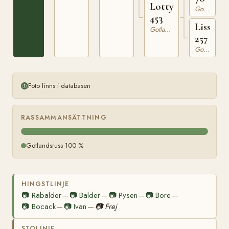
Lotty
Gotlandsruss
453
Lissi
Gotlandsruss
257
Gotlandsruss
Foto finns i databasen
RASSAMMANSÄTTNING
Gotlandsruss 100 %
HINGSTLINJE
📷
Rabalder
📷
Balder
📷
Pysen
📷
Bore
—
—
—
—
📷
Bocack
📷
Ivan
📷
Frej
—
—
STOLINJE