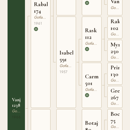
Vanda
Rabalder
Gotlandsruss
174
Gotlandsruss
Rakete
1961
102
Rask
Gotlandsruss
112
Gotlandsruss
Myra
250
Isabella
Gotlandsruss
591
Gotlandsruss
Prins
1957
130
Carmensita
Gotlandsruss
501
Gotlandsruss
Greta
267
Vanja
Gotlandsruss
1238
Gotlandsruss
Bocack
1966
75
Botajr
Gotlandsruss
80