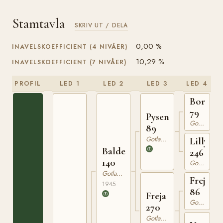
Stamtavla
SKRIV UT / DELA
0,00 %
INAVELSKOEFFICIENT (4 NIVÅER)
10,29 %
INAVELSKOEFFICIENT (7 NIVÅER)
PROFIL
LED 1
LED 2
LED 3
LED 4
Bore
79
Pysen
Gotlandsruss
89
Gotlandsruss
Lilly
Balder
246
140
Gotlandsruss
Gotlandsruss
Frej
1945
86
Freja
Gotlandsruss
270
Gotlandsruss