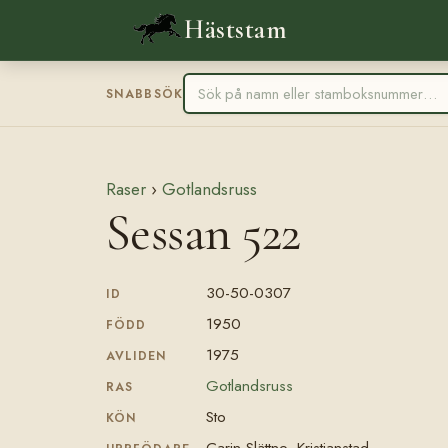
Häststam
SNABBSÖK
Raser
›
Gotlandsruss
Sessan 522
30-50-0307
ID
1950
FÖDD
1975
AVLIDEN
Gotlandsruss
RAS
Sto
KÖN
Carin Slättne, Kristianstad