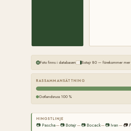
Foto finns i databasen
Botajr 80 — förekommer mer ä
RASSAMMANSÄTTNING
Gotlandsruss 100 %
HINGSTLINJE
📷
Pascha
📷
Botajr
📷
Bocack
📷
Ivan
📷
F
—
—
—
—