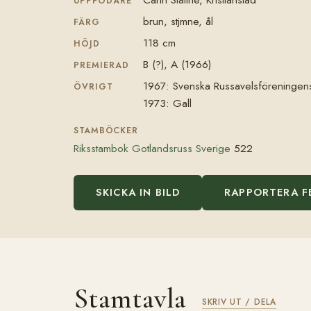
UPPFÖDARE
brun, stjmne, ål
FÄRG
118 cm
HÖJD
B (?), A (1966)
PREMIERAD
1967: Svenska Russavelsföreningen
ÖVRIGT
1973: Gall
STAMBÖCKER
Riksstambok Gotlandsruss Sverige
522
SKICKA IN BILD
RAPPORTERA F
Stamtavla
SKRIV UT / DELA