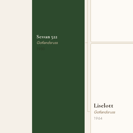
Sessan 522
Gotlandsruss
1950
Liselott
Gotlandsruss
1964