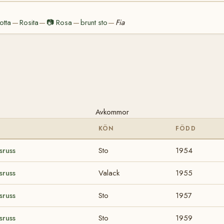
otta
Rosita
📷
Rosa
brunt sto
Fia
—
—
—
—
Avkommor
KÖN
FÖDD
sruss
Sto
1954
sruss
Valack
1955
sruss
Sto
1957
sruss
Sto
1959