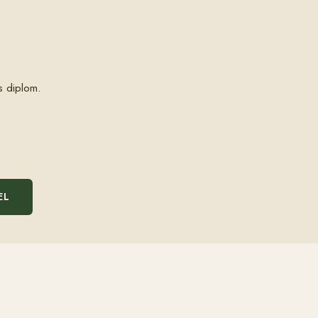
s diplom.
EL