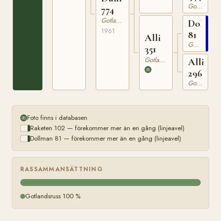
Gotlandsruss
774
Gotlandsruss
Dollma
1961
81
Alli
Gotlandsruss
351
Gotlandsruss
Allika
296
Gotlandsruss
Foto finns i databasen
Raketen 102 — förekommer mer än en gång (linjeavel)
Dollman 81 — förekommer mer än en gång (linjeavel)
RASSAMMANSÄTTNING
Gotlandsruss 100 %