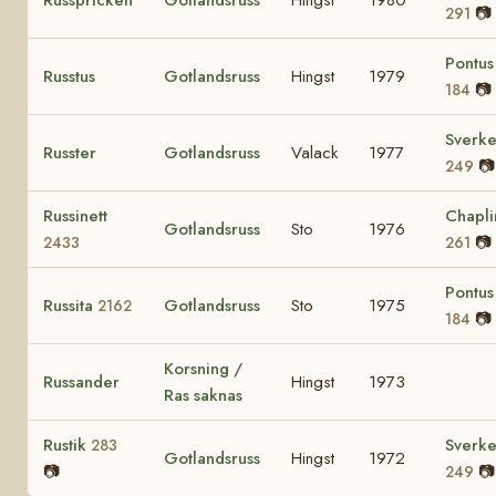
📷
291
Pontus
Russtus
Gotlandsruss
Hingst
1979
📷
184
Sverke
Russter
Gotlandsruss
Valack
1977
📷
249
Russinett
Chapli
Gotlandsruss
Sto
1976
📷
2433
261
Pontus
Russita
Gotlandsruss
Sto
1975
2162
📷
184
Korsning /
Russander
Hingst
1973
Ras saknas
Rustik
Sverke
283
Gotlandsruss
Hingst
1972
📷
📷
249