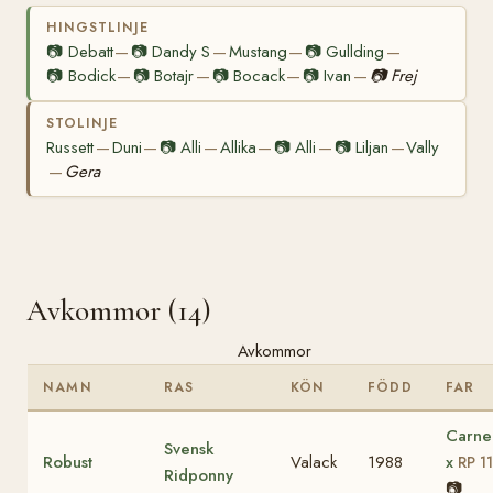
HINGSTLINJE
📷
Debatt
📷
Dandy S
Mustang
📷
Gullding
—
—
—
—
📷
Bodick
📷
Botajr
📷
Bocack
📷
Ivan
📷
Frej
—
—
—
—
STOLINJE
Russett
Duni
📷
Alli
Allika
📷
Alli
📷
Liljan
Vally
—
—
—
—
—
—
Gera
—
Avkommor (14)
Avkommor
NAMN
RAS
KÖN
FÖDD
FAR
Carne
Svensk
Robust
Valack
1988
x
RP 1
Ridponny
📷