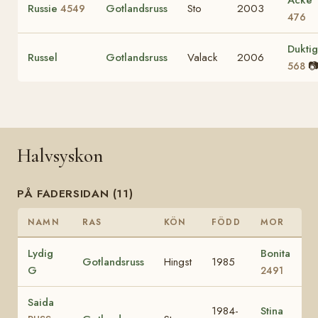
Russie
Gotlandsruss
Sto
2003
4549
476
Duktig
Russel
Gotlandsruss
Valack
2006

568
Halvsyskon
PÅ FADERSIDAN (11)
NAMN
RAS
KÖN
FÖDD
MOR
Lydig
Bonita
Gotlandsruss
Hingst
1985
G
2491
Saida
1984-
Stina