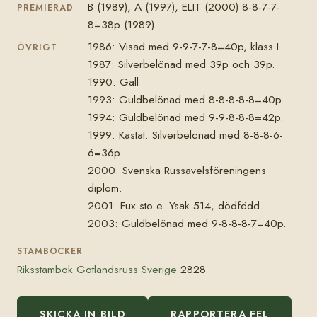
B (1989), A (1997), ELIT (2000) 8-8-7-7-
PREMIERAD
8=38p (1989)
1986: Visad med 9-9-7-7-8=40p, klass I.
ÖVRIGT
1987: Silverbelönad med 39p och 39p.
1990: Gall
1993: Guldbelönad med 8-8-8-8-8=40p.
1994: Guldbelönad med 9-9-8-8-8=42p.
1999: Kastat. Silverbelönad med 8-8-8-6-
6=36p.
2000: Svenska Russavelsföreningens
diplom.
2001: Fux sto e. Ysak 514, dödfödd.
2003: Guldbelönad med 9-8-8-8-7=40p.
STAMBÖCKER
Riksstambok Gotlandsruss Sverige
2828
SKICKA IN BILD
RAPPORTERA FEL