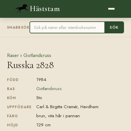
Häststam
SÖK
SNABBSÖK
Raser
›
Gotlandsruss
Russka 2828
1984
FÖDD
Gotlandsruss
RAS
Sto
KÖN
Carl & Birgitta Cramér, Havdhem
UPPFÖDARE
brun, vita hår i pannan
FÄRG
129 cm
HÖJD