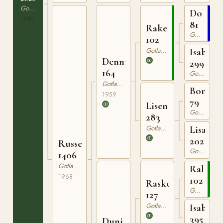
Gotlandsruss
Dollma
1984
81
Raketen
Gotlandsruss
102
Gotlandsruss
Isabella
Dennis
299
164
Gotlandsruss
Gotlandsruss
Bore
1959
79
Lisen
Gotlandsruss
283
Gotlandsruss
Lisa
202
Russett
Gotlandsruss
1406
Gotlandsruss
Rakete
1968
102
Rasken
Gotlandsruss
127
Gotlandsruss
Isabella
395
Duni