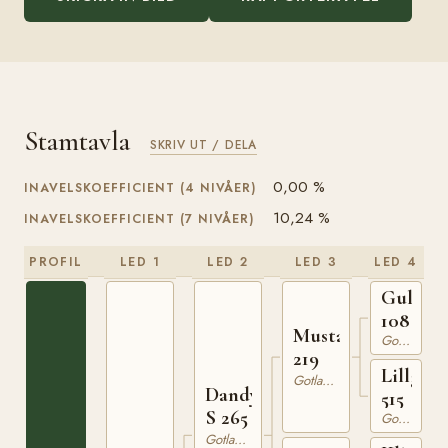
Stamtavla
SKRIV UT / DELA
0,00 %
INAVELSKOEFFICIENT (4 NIVÅER)
10,24 %
INAVELSKOEFFICIENT (7 NIVÅER)
PROFIL
LED 1
LED 2
LED 3
LED 4
Gulldi
108
Mustang
Gotlandsruss
219
Lillgull
Gotlandsruss
Dandy
515
S 265
Gotlandsruss
Gotlandsruss