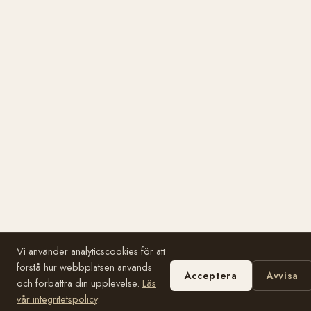
Vi använder analyticscookies för att
förstå hur webbplatsen används
Acceptera
Avvisa
och förbättra din upplevelse.
Läs
vår integritetspolicy
.