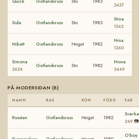
Quick
Gotlandsruss
Sto
1983
2437
Stina
Sida
Gotlandsruss
Sto
1983
1542
Nina
Nibatt
Gotlandsruss
Hingst
1982
1360
Simona
Mona
Gotlandsruss
Sto
1982
2624
2449
PÅ MODERSIDAN (8)
NAMN
RAS
KÖN
FÖDD
FAR
Sverke
Russtan
Gotlandsruss
Hingst
1982
📷
249
O'boy
Russpricken
Gotlandsruss
Hingst
1980