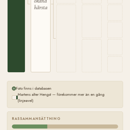
okänd
härstamning
Foto finns i databasen
Martens alter Hengst — förekommer mer än en gång
(linjeavel)
RASSAMMANSÄTTNING