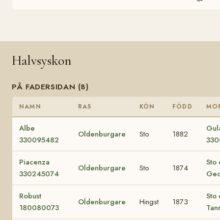
Halvsyskon
PÅ FADERSIDAN (8)
NAMN
RAS
KÖN
FÖDD
MO
Albe
Gul
Oldenburgare
Sto
1882
330095482
330
Piacenza
Sto 
Oldenburgare
Sto
1874
330245074
Geo
Robust
Sto 
Oldenburgare
Hingst
1873
180080073
Tan