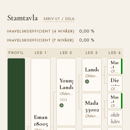
Stamtavla
SKRIV UT / DELA
0,00 %
INAVELSKOEFFICIENT (4 NIVÅER)
0,00 %
INAVELSKOEFFICIENT (7 NIVÅER)
PROFIL
LED 1
LED 2
LED 3
LED 4
Martens
alter
Landessohn
Oldenburgare
Hengst
Oldenburgare
Die
Young
Glückli
Landessohn
Oldenburgare
Oldenburgare
Martens
1854
Madame
alter
Oldenburgare
Hengst
330022648
okänd
Oldenburgare
Emanuel
härstam
180050664