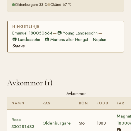
Oldenburgare 33 %
Okänd 67 %
HINGSTLINJE
Emanuel 180050664
📷
Young Landessohn
—
—
📷
Landessohn
📷
Martens alter Hengst
Neptun
—
—
—
Staeve
Avkommor (1)
Avkommor
NAMN
RAS
KÖN
FÖDD
FAR
Magna
Rosa
Oldenburgare
Sto
1883
18008
330281483
📷