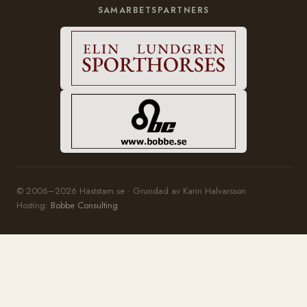
SAMARBETSPARTNERS
© 2006–2026 Häststam.se · Grundad av Karin Halvarsson
Hosting:
Bobbe Consulting