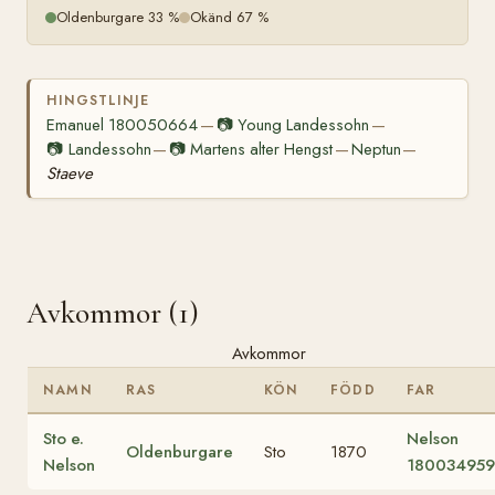
Oldenburgare 33 %
Okänd 67 %
HINGSTLINJE
Emanuel 180050664
📷
Young Landessohn
—
—
📷
Landessohn
📷
Martens alter Hengst
Neptun
—
—
—
Staeve
Avkommor (1)
Avkommor
NAMN
RAS
KÖN
FÖDD
FAR
Sto e.
Nelson
Oldenburgare
Sto
1870
Nelson
180034959