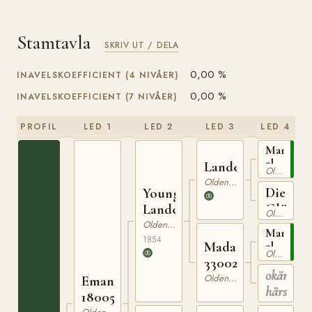
Stamtavla
SKRIV UT / DELA
0,00 %
INAVELSKOEFFICIENT (4 NIVÅER)
0,00 %
INAVELSKOEFFICIENT (7 NIVÅER)
PROFIL
LED 1
LED 2
LED 3
LED 4
Martens
alter
Landessohn
Oldenburgare
Hengst
Oldenburgare
Die
Young
Glückli
Landessohn
Oldenburgare
Oldenburgare
Martens
1854
Madame
alter
Oldenburgare
Hengst
330022648
okänd
Oldenburgare
Emanuel
härstam
180050664