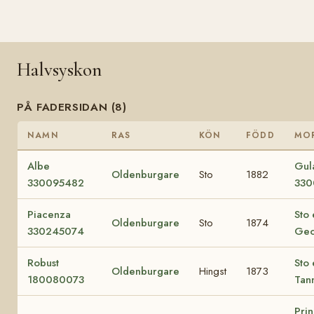
Halvsyskon
PÅ FADERSIDAN (8)
NAMN
RAS
KÖN
FÖDD
MO
Albe
Gul
Oldenburgare
Sto
1882
330095482
330
Piacenza
Sto 
Oldenburgare
Sto
1874
330245074
Geo
Robust
Sto 
Oldenburgare
Hingst
1873
180080073
Tan
Prin