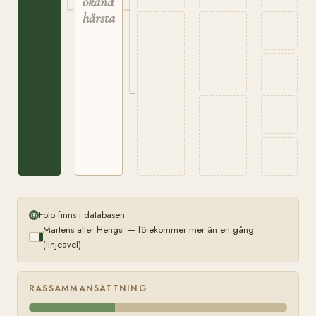
okänd
härstamning
Foto finns i databasen
Martens alter Hengst — förekommer mer än en gång
(linjeavel)
RASSAMMANSÄTTNING