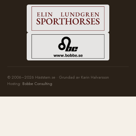
© 2006–2026 Häststam.se · Grundad av Karin Halvarsson
Hosting:
Bobbe Consulting