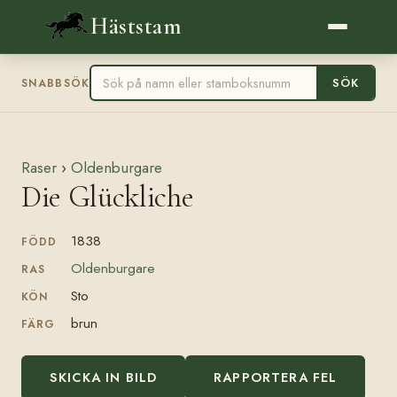
Häststam
SÖK
SNABBSÖK
Raser
›
Oldenburgare
Die Glückliche
1838
FÖDD
Oldenburgare
RAS
Sto
KÖN
brun
FÄRG
SKICKA IN BILD
RAPPORTERA FEL