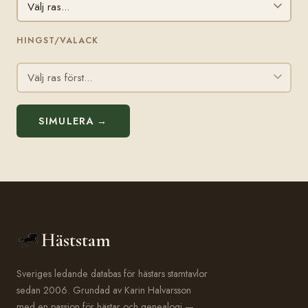
HINGST/VALACK
SIMULERA →
Häststam
Sveriges ledande databas för hästars stamtavlor
sedan 2006. Grundad av Karin Halvarsson
med en passion för hästar och genealogi —