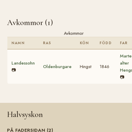
Avkommor (1)
Avkommor
NAMN
RAS
KÖN
FÖDD
FAR
Marte
Landessohn
alter
Oldenburgare
Hingst
1846
📷
Hengs
📷
Halvsyskon
PÅ FADERSIDAN (2)