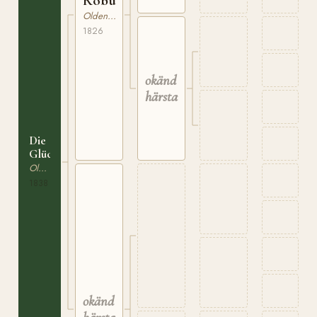
Robust
Oldenburgare
1826
okänd
härstamning
Die
Glückliche
Oldenburgare
1838
okänd