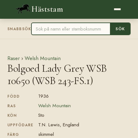
Häststam
SÖK
SNABBSÖK
Raser
›
Welsh Mountain
Bolgoed Lady Grey WSB
10650 (WSB 243-FS.1)
1936
FÖDD
Welsh Mountain
RAS
Sto
KÖN
T.N. Lewis, England
UPPFÖDARE
skimmel
FÄRG