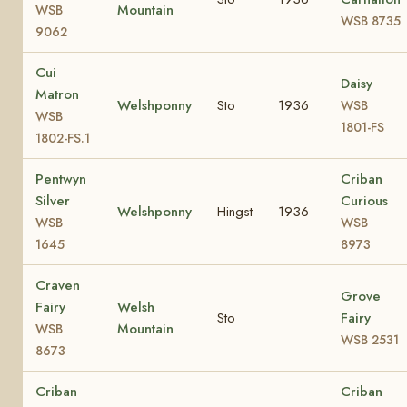
Mountain
WSB
WSB 8735
9062
Cui
Daisy
Matron
Welshponny
Sto
1936
WSB
WSB
1801-FS
1802-FS.1
Pentwyn
Criban
Silver
Curious
Welshponny
Hingst
1936
WSB
WSB
1645
8973
Craven
Grove
Fairy
Welsh
Sto
Fairy
Mountain
WSB
WSB 2531
8673
Criban
Criban