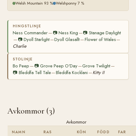
Welsh Mountain 93 %
Welshponny 7 %
HINGSTLINJE
Ness Commander
📷
Ness King
📷
Stanage Daylight
—
—
📷
Dyoll Starlight
Dyoll Glasallt
Flower of Wales
—
—
—
—
Charlie
STOLINJE
Bo Peep
📷
Grove Peep O'Day
Grove Twilight
—
—
—
📷
Bleddfa Tell Tale
Bleddfa Kocklani
Kitty II
—
—
Avkommor (3)
Avkommor
NAMN
RAS
KÖN
FÖDD
FAR