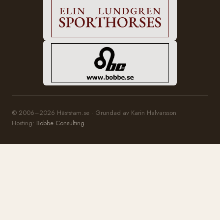
© 2006–2026 Häststam.se · Grundad av Karin Halvarsson
Hosting:
Bobbe Consulting