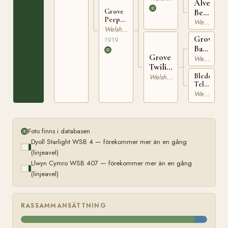
Alveston
WSB 73
Belle
Grove
Peep
WSB
Welsh Mountain
O'Day
Welsh Mountain
572
WSB
Grove
1919
6582
Ballistite
Grove
WSB
Welsh Mountain
Twilight
200
WSB
Bleddfa
Welsh Mountain
Tell
3017
Tale
Welsh Mountain
WSB
943
Foto finns i databasen
Dyoll Starlight WSB 4 — förekommer mer än en gång
(linjeavel)
Llwyn Cymro WSB 407 — förekommer mer än en gång
(linjeavel)
RASSAMMANSÄTTNING