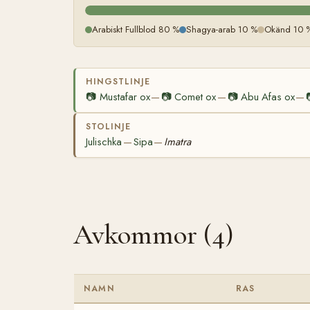
Arabiskt Fullblod 80 %
Shagya-arab 10 %
Okänd 10 
HINGSTLINJE
📷
Mustafar ox
📷
Comet ox
📷
Abu Afas ox
—
—
—
STOLINJE
Julischka
Sipa
Imatra
—
—
Avkommor (4)
NAMN
RAS