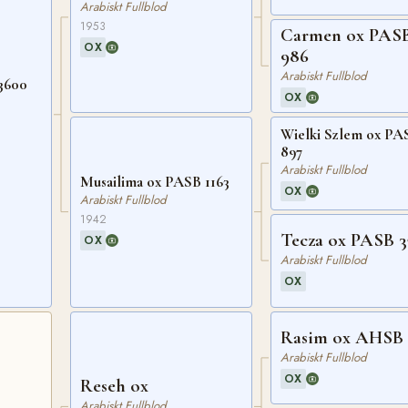
Arabiskt Fullblod
1953
Carmen ox PAS
OX
986
Arabiskt Fullblod
3600
OX
Wielki Szlem ox PA
897
Arabiskt Fullblod
Musailima ox PASB 1163
OX
Arabiskt Fullblod
1942
Tecza ox PASB 3
OX
Arabiskt Fullblod
OX
Rasim ox AHSB 
Arabiskt Fullblod
OX
Reseh ox
Arabiskt Fullblod