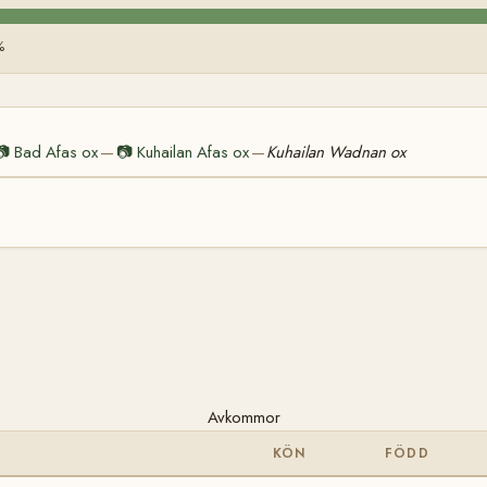
%
📷
Bad Afas ox
📷
Kuhailan Afas ox
Kuhailan Wadnan ox
—
—
Avkommor
KÖN
FÖDD