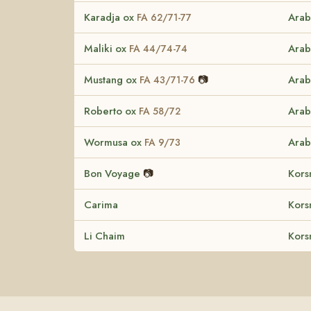
Karadja ox
Arab
FA 62/71-77
Maliki ox
Arab
FA 44/74-74
Mustang ox
📷
Arab
FA 43/71-76
Roberto ox
Arab
FA 58/72
Wormusa ox
Arab
FA 9/73
Bon Voyage
📷
Kors
Carima
Kors
Li Chaim
Kors