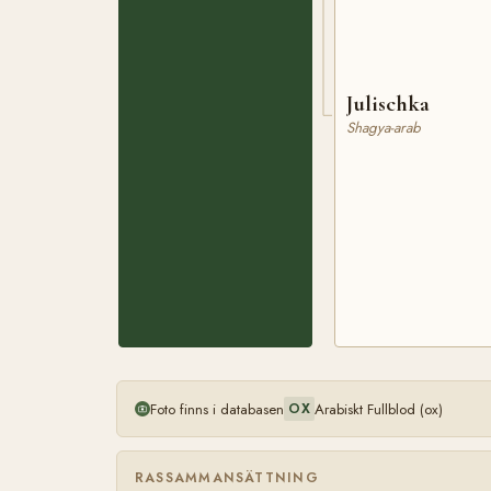
Julischka
Shagya-arab
Foto finns i databasen
Arabiskt Fullblod (ox)
OX
RASSAMMANSÄTTNING