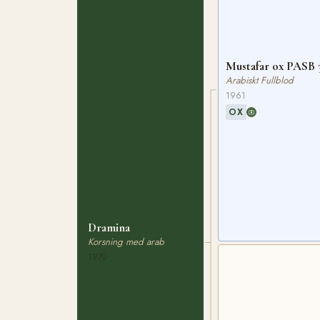
Mustafar ox PASB 
Arabiskt Fullblod
1961
OX
Dramina
Korsning med arab
1970