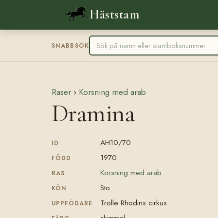
Häststam
SNABBSÖK
Raser
›
Korsning med arab
Dramina
AH10/70
ID
1970
FÖDD
Korsning med arab
RAS
Sto
KÖN
Trolle Rhodins cirkus
UPPFÖDARE
skimmel