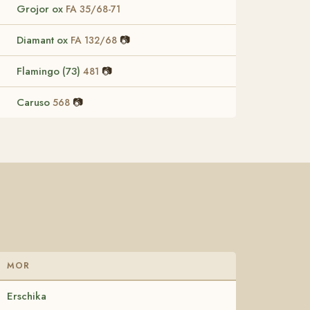
Grojor ox
FA 35/68-71
Diamant ox
📷
FA 132/68
Flamingo (73)
📷
481
Caruso
📷
568
MOR
Erschika