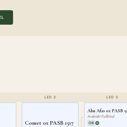
EL
LED 2
LED 3
Abu Afas ox PASB 9
Arabiskt Fullblod
Comet ox PASB 1517
OX