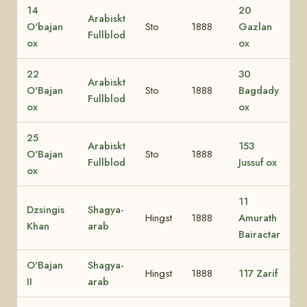
14
20
Arabiskt
O'bajan
Sto
1888
Gazlan
Fullblod
ox
ox
22
30
Arabiskt
O'Bajan
Sto
1888
Bagdady
Fullblod
ox
ox
25
Arabiskt
153
O'Bajan
Sto
1888
Fullblod
Jussuf ox
ox
11
Dzsingis
Shagya-
Hingst
1888
Amurath
Khan
arab
Bairactar
O'Bajan
Shagya-
Hingst
1888
117 Zarif
II
arab