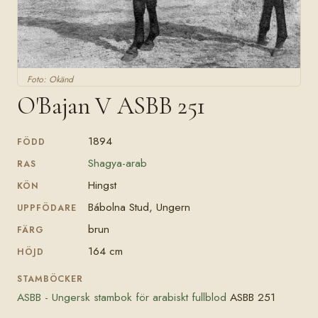
Foto: Okänd
O'Bajan V ASBB 251
1894
FÖDD
Shagya-arab
RAS
Hingst
KÖN
Bábolna Stud, Ungern
UPPFÖDARE
brun
FÄRG
164 cm
HÖJD
STAMBÖCKER
ASBB - Ungersk stambok för arabiskt fullblod
ASBB 251