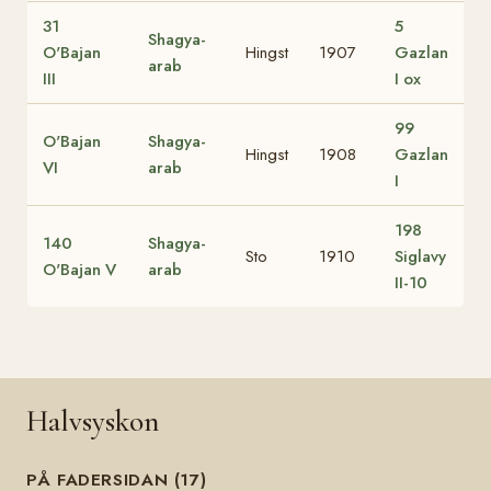
31
5
Shagya-
O'Bajan
Hingst
1907
Gazlan
arab
III
I ox
99
O'Bajan
Shagya-
Hingst
1908
Gazlan
VI
arab
I
198
140
Shagya-
Sto
1910
Siglavy
O'Bajan V
arab
II-10
Halvsyskon
PÅ FADERSIDAN (17)