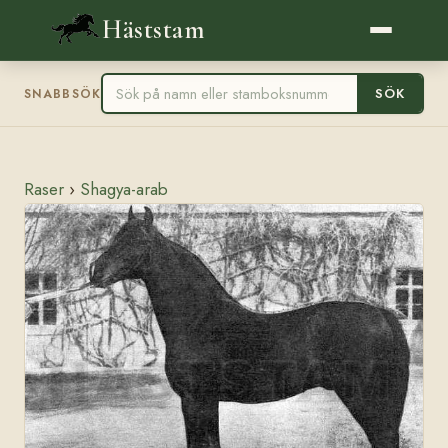
Häststam
SÖK
SNABBSÖK
Raser
›
Shagya-arab