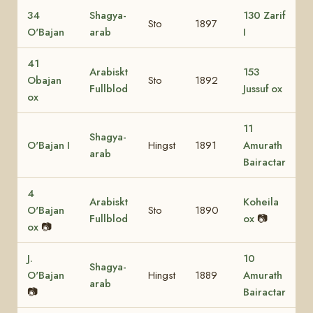
34
Shagya-
130 Zarif
Sto
1897
O'Bajan
arab
I
41
Arabiskt
153
Obajan
Sto
1892
Fullblod
Jussuf ox
ox
11
Shagya-
O'Bajan I
Hingst
1891
Amurath
arab
Bairactar
4
Arabiskt
Koheila
O'Bajan
Sto
1890
Fullblod
ox
📷
ox
📷
J.
10
Shagya-
O'Bajan
Hingst
1889
Amurath
arab
📷
Bairactar