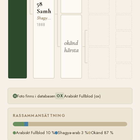
58
Samhan
Shagya-arab
1888
okänd
härstamning
Foto finns i databasen
Arabiskt Fullblod (ox)
OX
RASSAMMANSÄTTNING
Arabiskt Fullblod 10 %
Shagya-arab 3 %
Okänd 87 %