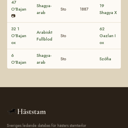
47
Shagya-
19
O'Bajan
Sto
1887
arab
Shagya X
📷
32 1
62
Arabiskt
O'Bajan
Sto
Gazlan I
Fullblod
ox
ox
6
Shagya-
Sto
Szófia
O'Bajan
arab
Häststam
Sveriges ledande databas för hästars stamtavlor