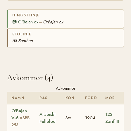
HINGSTLINJE
📷
O'Bajan ox
O'Bajan ox
—
STOLINJE
58 Samhan
Avkommor (4)
Avkommor
NAMN
RAS
KÖN
FÖDD
MOR
O'Bajan
Arabiskt
122
V-6
Sto
1904
ASBB
Fullblod
Zarif III
253