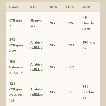
NAMN
RAS
KÖN
FÖDD
MOR
49
O'Bajan
Shagya-
Sto
1906
Hamdani
7
arab
Semri
392
Arabiskt
190 Kiss
O'Bajan-
Sto
1904
Fullblod
ox
3 ox
186
Arabiskt
Fatme ox
Sto
1899
Fullblod
ARAD 16
124
145
O'Bajan
Arabiskt
Sto
1898
Gazlan
ox
Fullblod
ASBB
ox
168