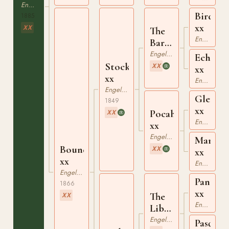
Engelskt Fullblod
xx
Birdcat
1885
xx
XX
The
Engelskt Fullblod
Baron
xx
Engelskt Fullblod
Echidn
Stockwell
XX
xx
xx
Engelskt Fullblod
Engelskt Fullblod
Glenco
1849
xx
Pocahontas
XX
Engelskt Fullblod
xx
Engelskt Fullblod
Marpes
Boundary
XX
xx
xx
Engelskt Fullblod
Engelskt Fullblod
Pantalo
1866
xx
The
XX
Engelskt Fullblod
Libel
xx
Engelskt Fullblod
Pasquin