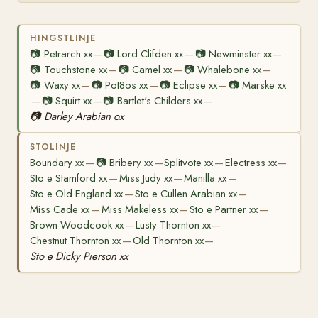
HINGSTLINJE
📷
Petrarch xx
📷
Lord Clifden xx
📷
Newminster xx
—
—
—
📷
Touchstone xx
📷
Camel xx
📷
Whalebone xx
—
—
—
📷
Waxy xx
📷
Pot8os xx
📷
Eclipse xx
📷
Marske xx
—
—
—
📷
Squirt xx
📷
Bartlet's Childers xx
—
—
—
📷
Darley Arabian ox
STOLINJE
Boundary xx
📷
Bribery xx
Splitvote xx
Electress xx
—
—
—
—
Sto e Stamford xx
Miss Judy xx
Manilla xx
—
—
—
Sto e Old England xx
Sto e Cullen Arabian xx
—
—
Miss Cade xx
Miss Makeless xx
Sto e Partner xx
—
—
—
Brown Woodcook xx
Lusty Thornton xx
—
—
Chestnut Thornton xx
Old Thornton xx
—
—
Sto e Dicky Pierson xx