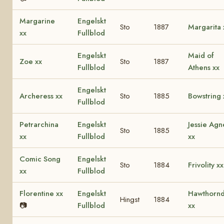
Margarine
Engelskt
Sto
1887
Margarita 
xx
Fullblod
Engelskt
Maid of
Zoe xx
Sto
1887
Fullblod
Athens xx
Engelskt
Archeress xx
Sto
1885
Bowstring 
Fullblod
Petrarchina
Engelskt
Jessie Agn
Sto
1885
xx
Fullblod
xx
Comic Song
Engelskt
Sto
1884
Frivolity xx
xx
Fullblod
Florentine xx
Engelskt
Hawthornd
Hingst
1884
📷
Fullblod
xx