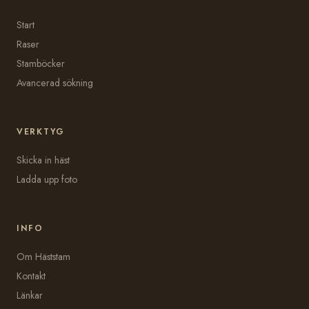
Start
Raser
Stamböcker
Avancerad sökning
VERKTYG
Skicka in häst
Ladda upp foto
INFO
Om Häststam
Kontakt
Länkar