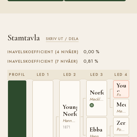
Stamtavla
SKRIV UT / DELA
0,00 %
INAVELSKOEFFICIENT (4 NIVÅER)
0,81 %
INAVELSKOEFFICIENT (7 NIVÅER)
PROFIL
LED 1
LED 2
LED 3
LED 4
Young
Seymou
Norfolk
Engelskt Fullblod
xx
Mecklenburgare
Medusa
Young
Mecklenburgare
Norfolk
Hannoveranare
Zerneb
1871
Ebba
Pommerskt Varmblod
Hannoveranare