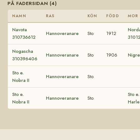
PÅ FADERSIDAN (4)
NAMN
RAS
KÖN
FÖDD
MOR
Navota
Norda
Hannoveranare
Sto
1912
310736612
3101
Nogascha
Hannoveranare
Sto
1906
Nigret
310396406
Sto e.
Hannoveranare
Sto
Nobra II
Sto e.
Sto e.
Hannoveranare
Sto
Nobra II
Harle