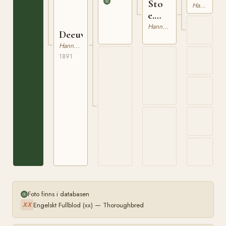
Sto
Hannoveranare
e.
Flick
Hannoveranare
Deeuwke
Hannoveranare
1891
Foto finns i databasen
Engelskt Fullblod (xx) — Thoroughbred
XX