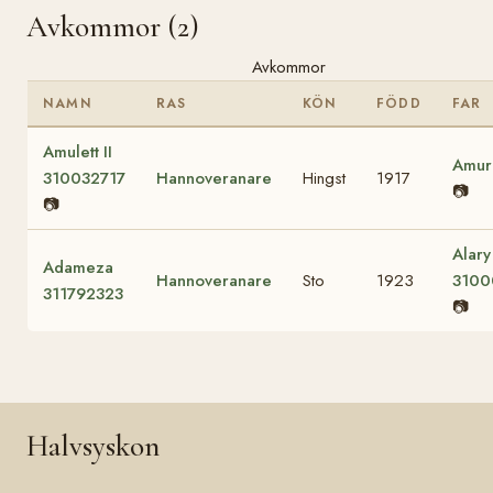
Avkommor (2)
Avkommor
NAMN
RAS
KÖN
FÖDD
FAR
Amulett II
Amura
310032717
Hannoveranare
Hingst
1917
📷
📷
Alary 
Adameza
Hannoveranare
Sto
1923
3100
311792323
📷
Halvsyskon