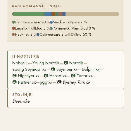
RASSAMMANSÄTTNING
Hannoveranare 30 %
Mecklenburgare 7 %
Engelskt Fullblod 3 %
Pommerskt Varmblod 3 %
Hackney 3 %
Ostpreussare 3 %
Okänd 50 %
HINGSTLINJE
Nobra II
Young Norfolk
📷
Norfolk
—
—
—
Young Seymour xx
📷
Seymour xx
Delpini xx
—
—
—
📷
Highflyer xx
📷
Herod xx
📷
Tartar xx
—
—
—
📷
Partner xx
Jigg xx
📷
Byerley Turk ox
—
—
STOLINJE
Deeuwke