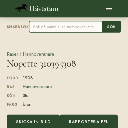
Häststam
SÖK
SNABBSÖK
Raser
›
Hannoveranare
Nopette 310395308
1908
FÖDD
Hannoveranare
RAS
Sto
KÖN
brun
FÄRG
SKICKA IN BILD
RAPPORTERA FEL