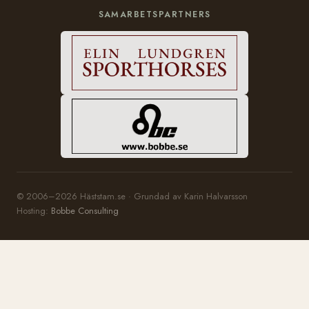
SAMARBETSPARTNERS
© 2006–2026 Häststam.se · Grundad av Karin Halvarsson
Hosting:
Bobbe Consulting