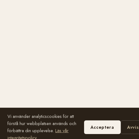
Vi använder analyticscookies för att
förstå hur webbplatsen används och
Acceptera
Avvi
förbättra din upplevelse.
Läs vår
integritetspolicy
.