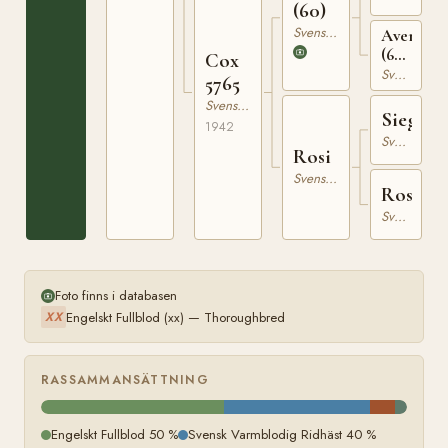
(60)
Svensk Varmblodig Ridhäst
Avena
(60)
Cox
RÄSK
Svensk Varmblodig Ridhäst
5765
1913
Svensk Varmblodig Ridhäst
Sieger
1942
Svensk Varmblodig Ridhäst
Rosi
Svensk Varmblodig Ridhäst
Rosa
Svensk Varmblodig Ridhäst
Foto finns i databasen
Engelskt Fullblod (xx) — Thoroughbred
XX
RASSAMMANSÄTTNING
Engelskt Fullblod 50 %
Svensk Varmblodig Ridhäst 40 %