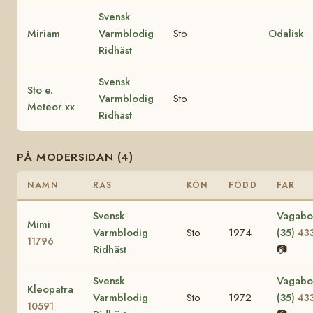
Svensk
Miriam
Varmblodig
Sto
Odalisk
Ridhäst
Svensk
Sto e.
Varmblodig
Sto
Meteor xx
Ridhäst
PÅ MODERSIDAN (4)
NAMN
RAS
KÖN
FÖDD
FAR
Svensk
Vagabo
Mimi
Varmblodig
Sto
1974
(35)
43
11796
Ridhäst
📷
Svensk
Vagabo
Kleopatra
Varmblodig
Sto
1972
(35)
43
10591