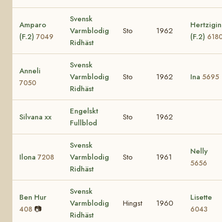
Svensk
Amparo
Hertzigin
Varmblodig
Sto
1962
(F.2)
(F.2)
7049
618
Ridhäst
Svensk
Anneli
Varmblodig
Sto
1962
Ina
5695
7050
Ridhäst
Engelskt
Silvana xx
Sto
1962
Fullblod
Svensk
Nelly
Ilona
Varmblodig
Sto
1961
7208
5656
Ridhäst
Svensk
Ben Hur
Lisette
Varmblodig
Hingst
1960
📷
408
6043
Ridhäst