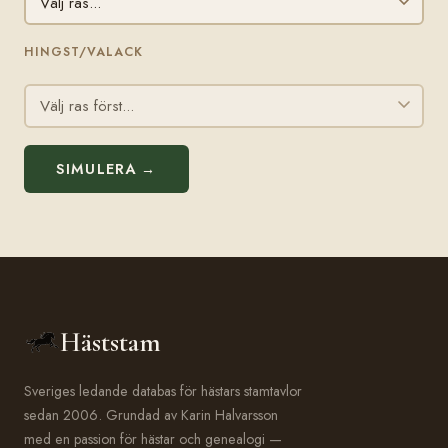
HINGST/VALACK
SIMULERA →
Häststam
Sveriges ledande databas för hästars stamtavlor
sedan 2006. Grundad av Karin Halvarsson
med en passion för hästar och genealogi —