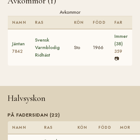
Avkommor (1)
Avkommor
NAMN
RAS
KÖN
FÖDD
FAR
Immer
Svensk
Jäntan
(38)
Varmblodig
Sto
1966
7842
359
Ridhäst
📷
Halvsyskon
PÅ FADERSIDAN (22)
NAMN
RAS
KÖN
FÖDD
MOR