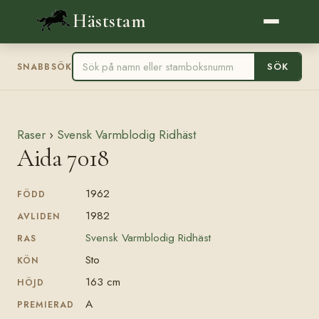
Häststam
SÖK
SNABBSÖK
Raser
›
Svensk Varmblodig Ridhäst
Aida 7018
1962
FÖDD
1982
AVLIDEN
Svensk Varmblodig Ridhäst
RAS
Sto
KÖN
163 cm
HÖJD
A
PREMIERAD