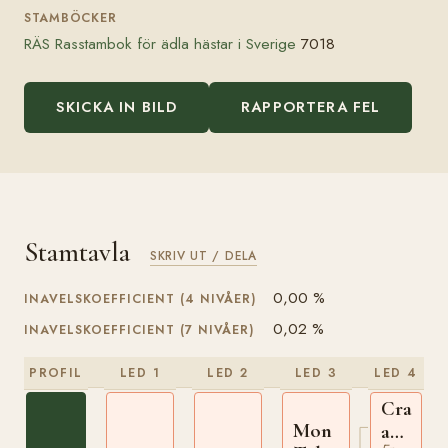
STAMBÖCKER
RÄS Rasstambok för ädla hästar i Sverige
7018
SKICKA IN BILD
RAPPORTERA FEL
Stamtavla
SKRIV UT / DELA
0,00 %
INAVELSKOEFFICIENT (4 NIVÅER)
0,02 %
INAVELSKOEFFICIENT (7 NIVÅER)
PROFIL
LED 1
LED 2
LED 3
LED 4
Craig
Mon
an