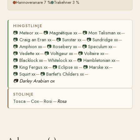
Hannoveranare 7 %
Trakehner 3 %
HINGSTLINJE
📷
Meteor xx
📷
Magnétique xx
📷
Mon Talisman xx
—
—
—
📷
Craig an Eran xx
📷
Sunstar xx
📷
Sundridge xx
—
—
—
📷
Amphion xx
📷
Rosebery xx
📷
Speculum xx
—
—
—
📷
Vedette xx
📷
Voltigeur xx
📷
Voltaire xx
—
—
—
📷
Blacklock xx
Whitelock xx
📷
Hambletonian xx
—
—
—
📷
King Fergus xx
📷
Eclipse xx
📷
Marske xx
—
—
—
📷
Squirt xx
📷
Bartlet's Childers xx
—
—
📷
Darley Arabian ox
STOLINJE
Tosca
Cox
Rosi
Rosa
—
—
—