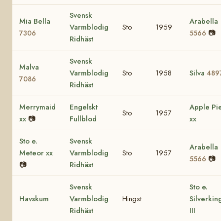
Svensk
Mia Bella
Arabella
Varmblodig
Sto
1959
📷
7306
5566
Ridhäst
Svensk
Malva
Varmblodig
Sto
1958
Silva
489
7086
Ridhäst
Merrymaid
Engelskt
Apple Pi
Sto
1957
xx
📷
Fullblod
xx
Sto e.
Svensk
Arabella
Meteor xx
Varmblodig
Sto
1957
📷
5566
📷
Ridhäst
Svensk
Sto e.
Havskum
Varmblodig
Hingst
Silverkin
Ridhäst
III