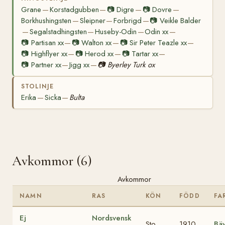
Grane
Korstadgubben
📷
Digre
📷
Dovre
—
—
—
—
Borkhushingsten
Sleipner
Forbrigd
📷
Veikle Balder
—
—
—
Segalstadhingsten
Huseby-Odin
Odin xx
—
—
—
—
📷
Partisan xx
📷
Walton xx
📷
Sir Peter Teazle xx
—
—
—
📷
Highflyer xx
📷
Herod xx
📷
Tartar xx
—
—
—
📷
Partner xx
Jigg xx
📷
Byerley Turk ox
—
—
STOLINJE
Erika
Sicka
Bulta
—
—
Avkommor (6)
Avkommor
NAMN
RAS
KÖN
FÖDD
FA
Ej
Nordsvensk
Sto
1910
Bä