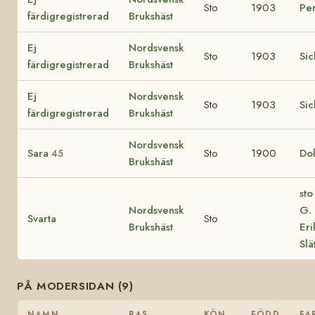
Sto
1903
Pe
färdigregistrerad
Brukshäst
Ej
Nordsvensk
Sto
1903
Si
färdigregistrerad
Brukshäst
Ej
Nordsvensk
Sto
1903
Si
färdigregistrerad
Brukshäst
Nordsvensk
Sara
Sto
1900
Dol
45
Brukshäst
sto
Nordsvensk
G. 
Svarta
Sto
Brukshäst
Eri
Slä
PÅ MODERSIDAN (9)
NAMN
RAS
KÖN
FÖDD
FA