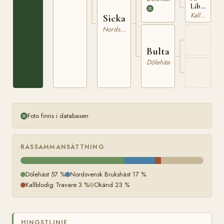
Libergs
travarsto
Kallblodig Travare
Sicka
i
Nordsvensk Brukshäst
Elverum,
Norge
Bulta
Dölehäst
Foto finns i databasen
RASSAMMANSÄTTNING
Dölehäst 57 %
Nordsvensk Brukshäst 17 %
Kallblodig Travare 3 %
Okänd 23 %
HINGSTLINJE