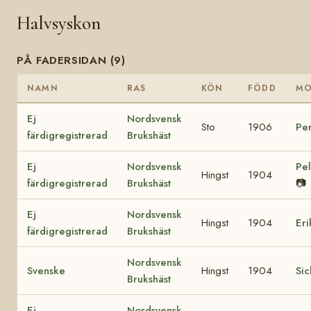
Halvsyskon
PÅ FADERSIDAN (9)
NAMN
RAS
KÖN
FÖDD
M
Ej
Nordsvensk
Sto
1906
Pe
färdigregistrerad
Brukshäst
Ej
Nordsvensk
Pe
Hingst
1904
färdigregistrerad
Brukshäst
📷
Ej
Nordsvensk
Hingst
1904
Er
färdigregistrerad
Brukshäst
Nordsvensk
Svenske
Hingst
1904
Si
Brukshäst
Ej
Nordsvensk