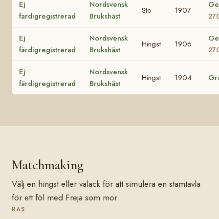
Ej
Nordsvensk
Ge
Sto
1907
färdigregistrerad
Brukshäst
27
Ej
Nordsvensk
Ge
Hingst
1906
färdigregistrerad
Brukshäst
27
Ej
Nordsvensk
Hingst
1904
Gr
färdigregistrerad
Brukshäst
Matchmaking
Välj en hingst eller valack för att simulera en stamtavla
för ett föl med Freja som mor.
RAS