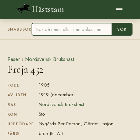
Häststam
SÖK
SNABBSÖK
Raser
›
Nordsvensk Brukshäst
Freja 452
1905
FÖDD
1919 (december)
AVLIDEN
Nordsvensk Brukshäst
RAS
Sto
KÖN
Nygårds Per Person, Gärdet, Insjön
UPPFÖDARE
brun (E- A-)
FÄRG