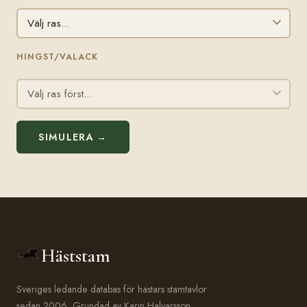
HINGST/VALACK
SIMULERA →
Häststam
Sveriges ledande databas för hästars stamtavlor
sedan 2006. Grundad av Karin Halvarsson