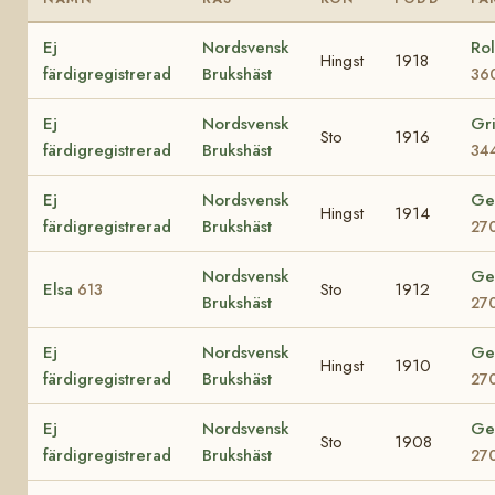
Ej
Nordsvensk
Ro
Hingst
1918
färdigregistrerad
Brukshäst
36
Ej
Nordsvensk
Gr
Sto
1916
färdigregistrerad
Brukshäst
34
Ej
Nordsvensk
Ge
Hingst
1914
färdigregistrerad
Brukshäst
27
Nordsvensk
Ge
Elsa
Sto
1912
613
Brukshäst
27
Ej
Nordsvensk
Ge
Hingst
1910
färdigregistrerad
Brukshäst
27
Ej
Nordsvensk
Ge
Sto
1908
färdigregistrerad
Brukshäst
27