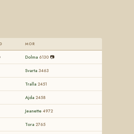
D
MOR
0
Dolma
📷
6130
9
Svarta
3463
9
Tralla
2451
9
Ajda
2458
9
Jeanette
4972
9
Tora
2765