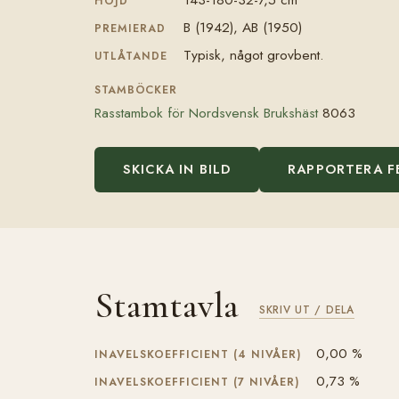
HÖJD
B (1942), AB (1950)
PREMIERAD
Typisk, något grovbent.
UTLÅTANDE
STAMBÖCKER
Rasstambok för Nordsvensk Brukshäst
8063
SKICKA IN BILD
RAPPORTERA F
Stamtavla
SKRIV UT / DELA
0,00 %
INAVELSKOEFFICIENT (4 NIVÅER)
0,73 %
INAVELSKOEFFICIENT (7 NIVÅER)