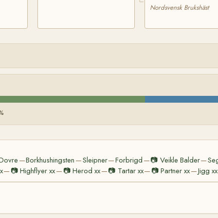
Nordsvensk Brukshäst
%
Dovre
Borkhushingsten
Sleipner
Forbrigd
📷
Veikle Balder
Seg
—
—
—
—
—
x
📷
Highflyer xx
📷
Herod xx
📷
Tartar xx
📷
Partner xx
Jigg xx
—
—
—
—
—