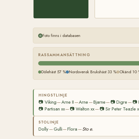
Foto finns i databasen
RASSAMMANSÄTTNING
Dölehäst 57 %
Nordsvensk Brukshäst 33 %
Okänd 10 
HINGSTLINJE
📷
Viking
Arne II
Arne
Bjarne
📷
Digre
📷
—
—
—
—
—
📷
Partisan xx
📷
Walton xx
📷
Sir Peter Teazle x
—
—
STOLINJE
Dolly
Gulli
Flora
Sto e.
—
—
—