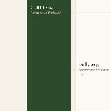
Gulli III 8063
Nordsvensk Brukshäst
1937
Dolly 2257
Nordsvensk Brukshäst
1920