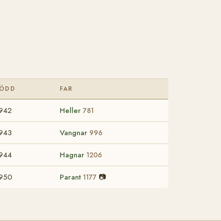
FÖDD
FAR
942
Heller
781
943
Vangnar
996
944
Hagnar
1206
950
Parant
📷
1177