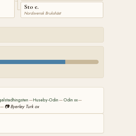
Sto e.
Nordsvensk Brukshäst
alstadhingsten
Huseby-Odin
Odin xx
—
—
—
📷
Byerley Turk ox
—