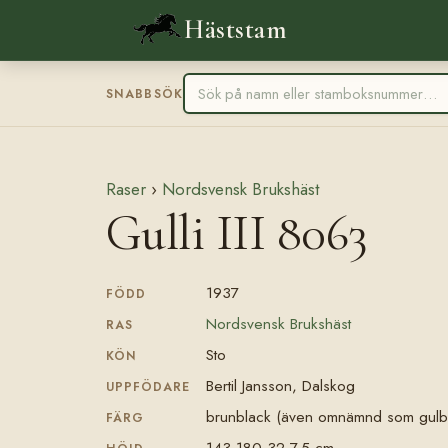
Häststam
SNABBSÖK
Raser
›
Nordsvensk Brukshäst
Gulli III 8063
1937
FÖDD
Nordsvensk Brukshäst
RAS
Sto
KÖN
Bertil Jansson, Dalskog
UPPFÖDARE
brunblack (även omnämnd som gulb
FÄRG
143-180-32-7,5 cm