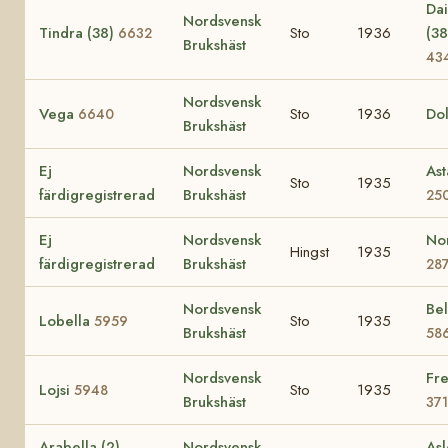
Dai
Nordsvensk
Tindra (38)
Sto
1936
(38
6632
Brukshäst
43
Nordsvensk
Vega
Sto
1936
Dol
6640
Brukshäst
Ej
Nordsvensk
Ast
Sto
1935
färdigregistrerad
Brukshäst
25
Ej
Nordsvensk
No
Hingst
1935
färdigregistrerad
Brukshäst
28
Nordsvensk
Bel
Lobella
Sto
1935
5959
Brukshäst
58
Nordsvensk
Fre
Lojsi
Sto
1935
5948
Brukshäst
37
Arabella (2)
Nordsvensk
Asl