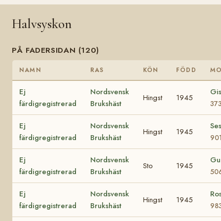
Halvsyskon
PÅ FADERSIDAN (120)
NAMN
RAS
KÖN
FÖDD
M
Ej
Nordsvensk
Gis
Hingst
1945
färdigregistrerad
Brukshäst
37
Ej
Nordsvensk
Se
Hingst
1945
färdigregistrerad
Brukshäst
90
Ej
Nordsvensk
Gu
Sto
1945
färdigregistrerad
Brukshäst
50
Ej
Nordsvensk
Ros
Hingst
1945
färdigregistrerad
Brukshäst
98