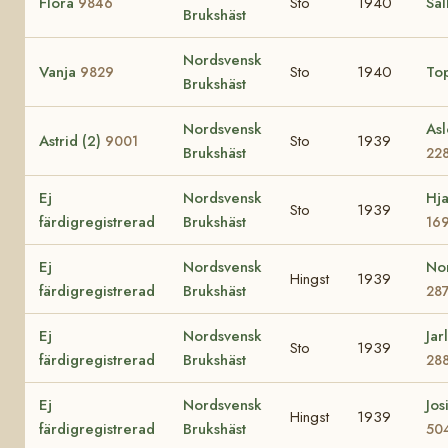
Flora
Sto
1940
Sal
9846
Brukshäst
Nordsvensk
Vanja
Sto
1940
To
9829
Brukshäst
Nordsvensk
Asl
Astrid (2)
Sto
1939
9001
Brukshäst
22
Ej
Nordsvensk
Hja
Sto
1939
färdigregistrerad
Brukshäst
16
Ej
Nordsvensk
No
Hingst
1939
färdigregistrerad
Brukshäst
28
Ej
Nordsvensk
Jar
Sto
1939
färdigregistrerad
Brukshäst
28
Ej
Nordsvensk
Jos
Hingst
1939
färdigregistrerad
Brukshäst
50