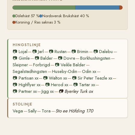
Dölehäst 57 %
Nordsvensk Brukshäst 40 %
Korsning / Ras saknas 3 %
HINGSTLINJE
📷
Lojal
📷
Jarl
📷
Rustan
📷
Brimin
📷
Dalebu
—
—
—
—
—
📷
Gimle
📷
Balder
📷
Dovre
Borkhushingsten
—
—
—
—
Sleipner
Forbrigd
📷
Veikle Balder
—
—
—
Segalstadhingsten
Huseby-Odin
Odin xx
—
—
—
📷
Partisan xx
📷
Walton xx
📷
Sir Peter Teazle xx
—
—
—
📷
Highflyer xx
📷
Herod xx
📷
Tartar xx
—
—
—
📷
Partner xx
Jigg xx
📷
Byerley Turk ox
—
—
STOLINJE
Vega
Sally
Tora
Sto ee Höfding 170
—
—
—