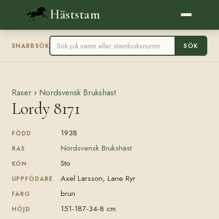
Häststam
SÖK
SNABBSÖK
Raser
›
Nordsvensk Brukshäst
Lordy 8171
1938
FÖDD
Nordsvensk Brukshäst
RAS
Sto
KÖN
Axel Larsson, Lane Ryr
UPPFÖDARE
brun
FÄRG
151-187-34-8 cm
HÖJD