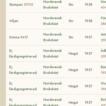
Nordsvensk
No
Stumpan
Sto
1938
10702
Brukshäst
43
Nordsvensk
Pär
Viljan
Sto
1938
Brukshäst
28
Nordsvensk
Ast
Donna
Sto
1937
8457
Brukshäst
25
Ej
Nordsvensk
Äd
Hingst
1937
färdigregistrerad
Brukshäst
35
Ej
Nordsvensk
Bes
Hingst
1937
färdigregistrerad
Brukshäst
19
Ej
Nordsvensk
Gu
Hingst
1937
färdigregistrerad
Brukshäst
19
Ej
Nordsvensk
Bir
Hingst
1937
färdigregistrerad
Brukshäst
43