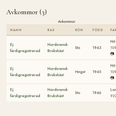
Avkommor (3)
Avkommor
NAMN
RAS
KÖN
FÖDD
FA
Nit
Ej
Nordsvensk
Sto
1943
10
färdigregistrerad
Brukshäst
📷
Nit
Ej
Nordsvensk
Hingst
1945
10
färdigregistrerad
Brukshäst
📷
Ej
Nordsvensk
Lo
Sto
1946
färdigregistrerad
Brukshäst
92