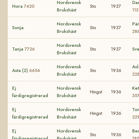
Nordsvensk
Da
Nora
Sto
1937
7420
Brukshäst
113
Nordsvensk
Pär
Sonja
Sto
1937
Brukshäst
28
Nordsvensk
Tanja
Sto
1937
Sv
7726
Brukshäst
Nordsvensk
Asl
Asta (2)
Sto
1936
6654
Brukshäst
22
Ej
Nordsvensk
Ket
Hingst
1936
färdigregistrerad
Brukshäst
35
Ej
Nordsvensk
To
Hingst
1936
färdigregistrerad
Brukshäst
22
Ej
Nordsvensk
Bes
Sto
1936
färdigregistrerad
Brukshäst
19