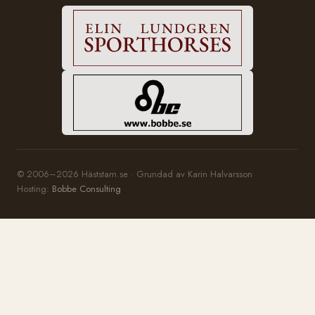
© 2006–2026 Häststam.se · Grundad av Karin Halvarsson
Hosting:
Bobbe Consulting