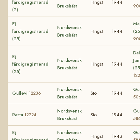
färdigregistrerad
Hingst
1944
Brukshäst
90
(2)
Ej
Ma
Nordsvensk
färdigregistrerad
Hingst
1944
(25
Brukshäst
(25)
90
Dal
Ej
Nordsvensk
Jän
färdigregistrerad
Hingst
1944
Brukshäst
(25
(25)
122
Nordsvensk
Gu
Gullevi
Sto
1944
12236
Brukshäst
50
Nordsvensk
Gul
Rasta
Sto
1944
12224
Brukshäst
58
Ej
Nordsvensk
Gul
Hingst
1943
färdigregistrerad
Brukshäst
58