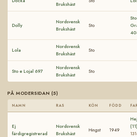
Docka
Sto
Lo
Brukshäst
Sto
Nordsvensk
Dolly
Sto
Gr
Brukshäst
40
Nordsvensk
Lola
Sto
Brukshäst
Nordsvensk
Sto e Lojal 697
Sto
Brukshäst
PÅ MODERSIDAN (5)
NAMN
RAS
KÖN
FÖDD
FA
He
Ej
Nordsvensk
(11
Hingst
1949
färdigregistrerad
Brukshäst
131