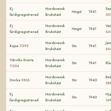
Ej
Nordsvensk
Se
Hingst
1941
färdigregistrerad
Brukshäst
50
Ej
Nordsvensk
Ve
Hingst
1941
färdigregistrerad
Brukshäst
43
Nordsvensk
Jän
Kajsa
Sto
1941
11395
Brukshäst
66
Vårviks-Svarta
Nordsvensk
Sto
1941
Bl
Brukshäst
11304
Nordsvensk
Bel
Docka
Sto
1940
9836
Brukshäst
58
Ej
Nordsvensk
Hja
Sto
1940
färdigregistrerad
Brukshäst
16