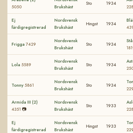
Sto
1934
Brukshäst
5050
22
Ej
Nordsvensk
Bl
Hingst
1934
färdigregistrerad
Brukshäst
43
Nordsvensk
Stå
Frigga
Sto
1934
7429
Brukshäst
181
Nordsvensk
Ast
Lola
Sto
1934
5589
Brukshäst
25
Nordsvensk
To
Tonny
Sto
1934
5861
Brukshäst
22
Armida III (2)
Nordsvensk
Asl
Sto
1933
📷
Brukshäst
4351
22
Ej
Nordsvensk
To
Hingst
1933
färdigregistrerad
Brukshäst
22