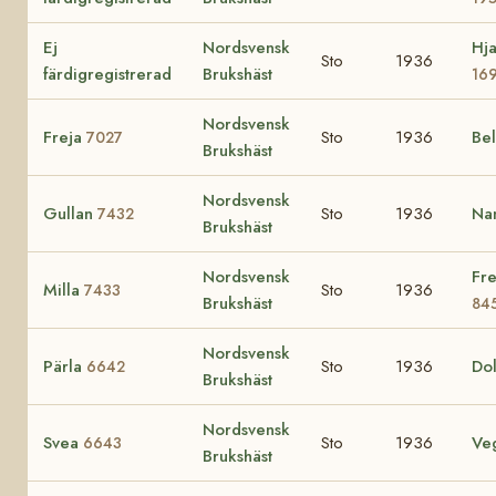
Ej
Nordsvensk
Hja
Sto
1936
färdigregistrerad
Brukshäst
16
Nordsvensk
Freja
Sto
1936
Bel
7027
Brukshäst
Nordsvensk
Gullan
Sto
1936
Na
7432
Brukshäst
Nordsvensk
Fre
Milla
Sto
1936
7433
Brukshäst
84
Nordsvensk
Pärla
Sto
1936
Dol
6642
Brukshäst
Nordsvensk
Svea
Sto
1936
Ve
6643
Brukshäst