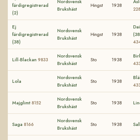
Nordsvensk
Asl
färdigregistrerad
Hingst
1938
Brukshäst
22
(2)
Ej
Dai
Nordsvensk
färdigregistrerad
Hingst
1938
(38
Brukshäst
(38)
43
Nordsvensk
Bir
Lill-Blackan
Sto
1938
9833
Brukshäst
43
Nordsvensk
Bl
Lola
Sto
1938
Brukshäst
43
Nordsvensk
Majglimt
Sto
1938
Li
8152
Brukshäst
Nordsvensk
Saga
Sto
1938
Sal
8166
Brukshäst