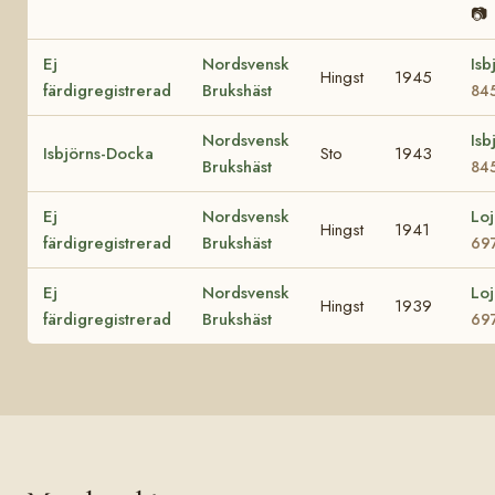
📷
Ej
Nordsvensk
Isb
Hingst
1945
färdigregistrerad
Brukshäst
84
Nordsvensk
Isb
Isbjörns-Docka
Sto
1943
Brukshäst
84
Ej
Nordsvensk
Loj
Hingst
1941
färdigregistrerad
Brukshäst
69
Ej
Nordsvensk
Loj
Hingst
1939
färdigregistrerad
Brukshäst
69