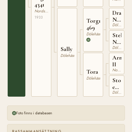
4341
Nordsvensk Brukshäst
Draupn
1933
N
Torgny
Dölehäst
613
469
Dölehäst
Stella
N
Dölehäst
2049
Sally
Dölehäst
Arne
II
Nordsvensk Brukshäst
Tora
Dölehäst
Sto
ee
Dölehäst
Höfdin
170
Foto finns i databasen
RASSAMMANSÄTTNING