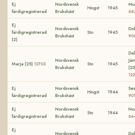
Ej
Nordsvensk
Mus
Hingst
1945
färdigregistrerad
Brukshäst
66
Ej
Nordsvensk
Dol
färdigregistrerad
Sto
1945
Brukshäst
90
(2)
Dal
Nordsvensk
Jän
Marja (25)
Sto
1945
12703
Brukshäst
(25
122
Ej
Nordsvensk
Se
Hingst
1944
färdigregistrerad
Brukshäst
90
Ej
Nordsvensk
No
Sto
1944
färdigregistrerad
Brukshäst
66
Ej
Nordsvensk
Dol