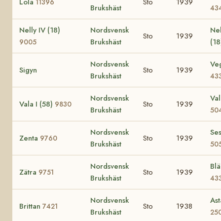
Lola
Sto
1939
11396
Brukshäst
43
Nelly IV (18)
Nordsvensk
Nel
Sto
1939
Brukshäst
(1
9005
Nordsvensk
Ve
Sigyn
Sto
1939
Brukshäst
43
Nordsvensk
Val
Vala I (58)
Sto
1939
9830
Brukshäst
50
Nordsvensk
Se
Zenta
Sto
1939
9760
Brukshäst
50
Nordsvensk
Bl
Zätra
Sto
1939
9751
Brukshäst
43
Nordsvensk
Ast
Brittan
Sto
1938
7421
Brukshäst
25