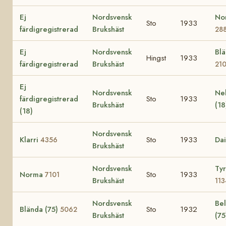
Ej
Nordsvensk
No
Sto
1933
färdigregistrerad
Brukshäst
28
Ej
Nordsvensk
Bl
Hingst
1933
färdigregistrerad
Brukshäst
21
Ej
Nordsvensk
Nel
färdigregistrerad
Sto
1933
Brukshäst
(1
(18)
Nordsvensk
Klarri
Sto
1933
Dai
4356
Brukshäst
Nordsvensk
Ty
Norma
Sto
1933
7101
Brukshäst
113
Nordsvensk
Bel
Blända (75)
Sto
1932
5062
Brukshäst
(7