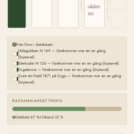
Enge
okänt
sto
Foto finns i databasen
Dölegubben N 169 — förekommer mer än en gång
(linjeavel)
Sterkoder N 126 — förekommer mer än en gång (linjeavel)
Engebruna — förekommer mer än en gång (linjeavel)
Svart sto född 1871 på Enge — förekommer mer än en gång
(linjeavel)
RASSAMMANSÄTTNING
Dölehäst 67 %
Okänd 33 %