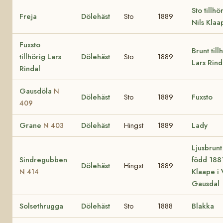
Sto tillhö
Freja
Dölehäst
Sto
1889
Nils Klaa
Fuxsto
Brunt till
tillhörig Lars
Dölehäst
Sto
1889
Lars Rind
Rindal
Gausdöla
N
Dölehäst
Sto
1889
Fuxsto
409
Grane
Dölehäst
Hingst
1889
Lady
N 403
Ljusbrunt
Sindregubben
född 188
Dölehäst
Hingst
1889
Klaape i 
N 414
Gausdal
Solsethrugga
Dölehäst
Sto
1888
Blakka