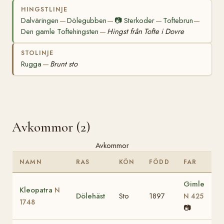
HINGSTLINJE
Dalväringen
Dölegubben
📷
Sterkoder
Toftebrun
—
—
—
—
Den gamle Toftehingsten
Hingst från Tofte i Dovre
—
STOLINJE
Rugga
Brunt sto
—
Avkommor (2)
Avkommor
NAMN
RAS
KÖN
FÖDD
FAR
Gimle
Kleopatra
N
Dölehäst
Sto
1897
N 425
1748
📷