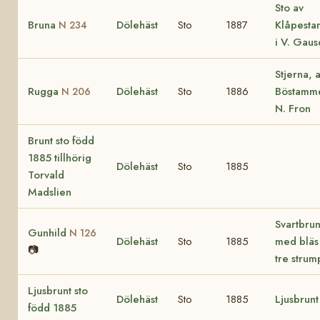
Sto av
Bruna
Dölehäst
Sto
1887
Klåpest
N 234
i V. Gaus
Stjerna, 
Rugga
Dölehäst
Sto
1886
Böstamme
N 206
N. Fron
Brunt sto född
1885 tillhörig
Dölehäst
Sto
1885
Torvald
Madslien
Svartbrun
Gunhild
N 126
Dölehäst
Sto
1885
med bläs
📷
tre strum
Ljusbrunt sto
Dölehäst
Sto
1885
Ljusbrunt
född 1885