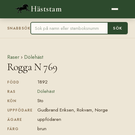
Häststam
SÖK
SNABBSÖK
Raser
›
Dölehäst
Rogga N 769
1892
FÖDD
Dölehäst
RAS
Sto
KÖN
Gudbrand Eriksen, Rokvam, Norge
UPPFÖDARE
uppfödaren
ÄGARE
brun
FÄRG