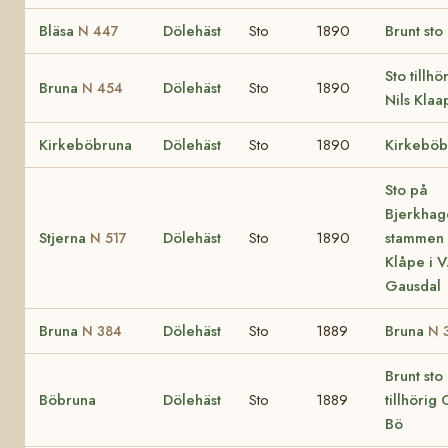
Bläsa
Dölehäst
Sto
1890
Brunt sto
N 447
Sto tillhö
Bruna
Dölehäst
Sto
1890
N 454
Nils Klaa
Kirkeböbruna
Dölehäst
Sto
1890
Kirkeböb
Sto på
Bjerkhag
Stjerna
Dölehäst
Sto
1890
stammen 
N 517
Klåpe i V
Gausdal
Bruna
Dölehäst
Sto
1889
Bruna
N 384
N 
Brunt sto
Böbruna
Dölehäst
Sto
1889
tillhörig 
Bö