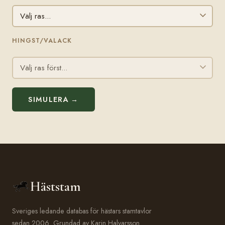
HINGST/VALACK
SIMULERA →
Häststam
Sveriges ledande databas för hästars stamtavlor
sedan 2006. Grundad av Karin Halvarsson