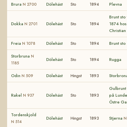
Brura
Dölehäst
Sto
1894
Plevna
N 2700
Brunt sto
Dokka
Dölehäst
Sto
1894
1874 hos
N 2701
Christian
Freia
Dölehäst
Sto
1894
Brunt sto
N 1078
Storbruna
N
Dölehäst
Sto
1894
Rugga
1185
Odin
Dölehäst
Hingst
1893
Storbron
N 509
Gulbrunt 
Rakel
Dölehäst
Sto
1893
på Lunde
N 937
Östre Ga
Tordenskjold
Dölehäst
Hingst
1893
Stjerna
N
N 514