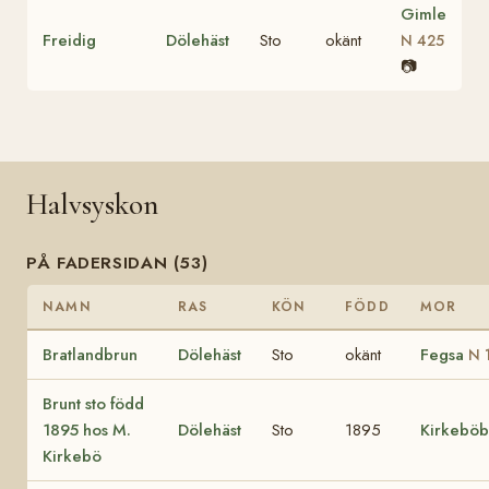
Gimle
Freidig
Dölehäst
Sto
okänt
N 425
📷
Halvsyskon
PÅ FADERSIDAN (53)
NAMN
RAS
KÖN
FÖDD
MOR
Bratlandbrun
Dölehäst
Sto
okänt
Fegsa
N 
Brunt sto född
1895 hos M.
Dölehäst
Sto
1895
Kirkeböb
Kirkebö