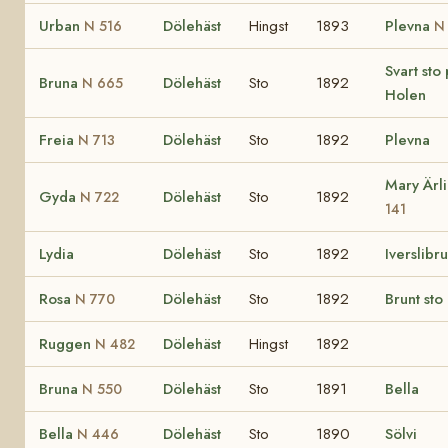
Urban
Dölehäst
Hingst
1893
Plevna
N 516
N
Svart sto
Bruna
Dölehäst
Sto
1892
N 665
Holen
Freia
Dölehäst
Sto
1892
Plevna
N 713
Mary Ärl
Gyda
Dölehäst
Sto
1892
N 722
141
Lydia
Dölehäst
Sto
1892
Iverslibr
Rosa
Dölehäst
Sto
1892
Brunt sto
N 770
Ruggen
Dölehäst
Hingst
1892
N 482
Bruna
Dölehäst
Sto
1891
Bella
N 550
Bella
Dölehäst
Sto
1890
Sölvi
N 446