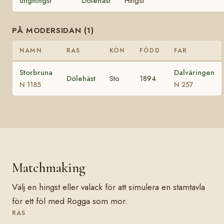
unghingst
Dölehäst
Hingst
PÅ MODERSIDAN (1)
NAMN
RAS
KÖN
FÖDD
FAR
Storbruna
Dalväringen
Dölehäst
Sto
1894
N 1185
N 257
Matchmaking
Välj en hingst eller valack för att simulera en stamtavla
för ett föl med Rogga som mor.
RAS