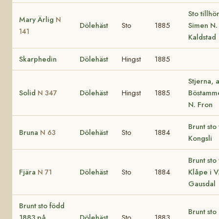
Sto tillhö
Mary Ärlig
N
Dölehäst
Sto
1885
Simen N.
141
Kaldstad
Skarphedin
Dölehäst
Hingst
1885
Stjerna, 
Solid
Dölehäst
Hingst
1885
Böstamme
N 347
N. Fron
Brunt sto
Bruna
Dölehäst
Sto
1884
N 63
Kongsli
Brunt sto
Fjära
Dölehäst
Sto
1884
Klåpe i V
N 71
Gausdal
Brunt sto född
Brunt sto
1883 på
Dölehäst
Sto
1883