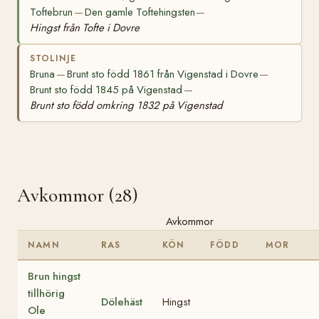
Toftebrun
Den gamle Toftehingsten
—
—
Hingst från Tofte i Dovre
STOLINJE
Bruna
Brunt sto född 1861 från Vigenstad i Dovre
—
—
Brunt sto född 1845 på Vigenstad
—
Brunt sto född omkring 1832 på Vigenstad
Avkommor (28)
Avkommor
NAMN
RAS
KÖN
FÖDD
MOR
Brun hingst
tillhörig
Dölehäst
Hingst
Ole