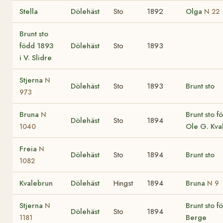
Stella
Dölehäst
Sto
1892
Olga
N 22
Brunt sto
född 1893
Dölehäst
Sto
1893
i V. Slidre
Stjerna
N
Dölehäst
Sto
1893
Brunt sto
973
Bruna
Brunt sto f
N
Dölehäst
Sto
1894
Ole G. Kva
1040
Freia
N
Dölehäst
Sto
1894
Brunt sto
1082
Kvalebrun
Dölehäst
Hingst
1894
Bruna
N 9
Stjerna
Brunt sto f
N
Dölehäst
Sto
1894
Berge
1181