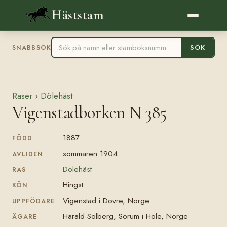
Häststam
SÖK
SNABBSÖK
Raser
›
Dölehäst
Vigenstadborken N 385
1887
FÖDD
sommaren 1904
AVLIDEN
Dölehäst
RAS
Hingst
KÖN
Vigenstad i Dovre, Norge
UPPFÖDARE
Harald Solberg, Sörum i Hole, Norge
ÄGARE