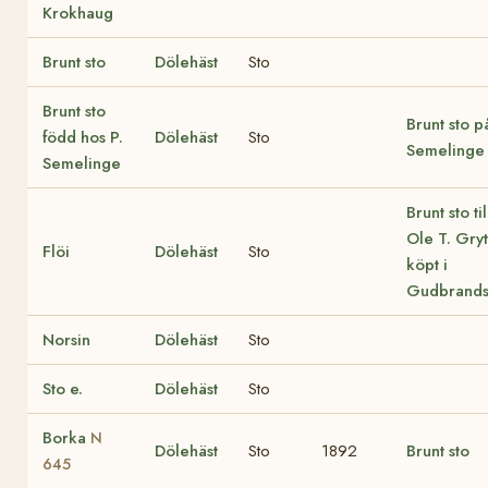
Krokhaug
Brunt sto
Dölehäst
Sto
Brunt sto
Brunt sto p
född hos P.
Dölehäst
Sto
Semelinge
Semelinge
Brunt sto ti
Ole T. Gryt
Flöi
Dölehäst
Sto
köpt i
Gudbrands
Norsin
Dölehäst
Sto
Sto e.
Dölehäst
Sto
Borka
N
Dölehäst
Sto
1892
Brunt sto
645