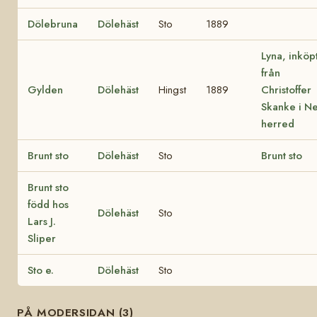
Dölebruna
Dölehäst
Sto
1889
Lyna, inköp
från
Gylden
Dölehäst
Hingst
1889
Christoffer
Skanke i N
herred
Brunt sto
Dölehäst
Sto
Brunt sto
Brunt sto
född hos
Dölehäst
Sto
Lars J.
Sliper
Sto e.
Dölehäst
Sto
PÅ MODERSIDAN (3)