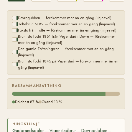
omkring
1832
på
Vigenstad
Dovregubben — förekommer mer än en gång (linjeavel)
Toftebrun N 82 — förekommer mer än en gång (linjeavel)
Fuxsto från Tofte — förekommer mer än en gång (linjeavel)
Brunt sto född 1861 från Vigenstad i Dovre — förekommer
mer än en gång (linjeavel)
Den gamle Toftehingsten — förekommer mer än en gång
(linjeavel)
Brunt sto född 1845 på Vigenstad — förekommer mer än en
gång (linjeavel)
RASSAMMANSÄTTNING
Dölehäst 87 %
Okänd 13 %
HINGSTLINJE
Gudbrandsdölen
Vigenstadbrun
Dovregubben
—
—
—