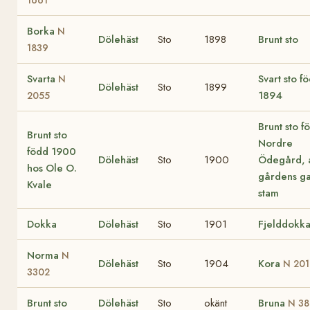
Borka
N
Dölehäst
Sto
1898
Brunt sto
1839
Svarta
Svart sto f
N
Dölehäst
Sto
1899
1894
2055
Brunt sto f
Brunt sto
Nordre
född 1900
Dölehäst
Sto
1900
Ödegård, 
hos Ole O.
gårdens g
Kvale
stam
Dokka
Dölehäst
Sto
1901
Fjelddokk
Norma
N
Dölehäst
Sto
1904
Kora
N 20
3302
Brunt sto
Dölehäst
Sto
okänt
Bruna
N 38