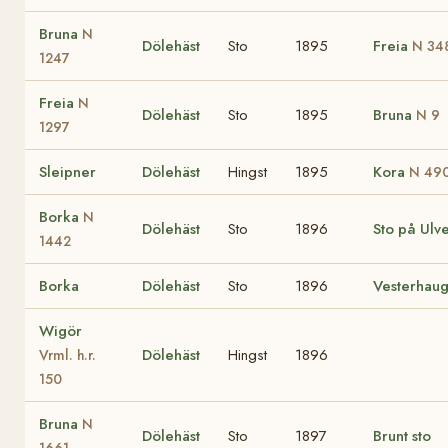
Bruna
N
Dölehäst
Sto
1895
Freia
N 34
1247
Freia
N
Dölehäst
Sto
1895
Bruna
N 9
1297
Sleipner
Dölehäst
Hingst
1895
Kora
N 49
Borka
N
Dölehäst
Sto
1896
Sto på Ulv
1442
Borka
Dölehäst
Sto
1896
Vesterhau
Wigör
Dölehäst
Hingst
1896
Vrml. h.r.
150
Bruna
N
Dölehäst
Sto
1897
Brunt sto
1661