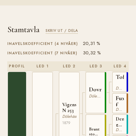
Stamtavla
SKRIV UT / DELA
20,31 %
INAVELSKOEFFICIENT (4 NIVÅER)
30,32 %
INAVELSKOEFFICIENT (7 NIVÅER)
PROFIL
LED 1
LED 2
LED 3
LED 4
Toftebr
N
Dölehäst
Dovregubben
82
Dölehäst
Fuxsto
Vigenstadbrun
från
Dölehäst
N 253
Tofte
Dölehäst
Den
1879
gamle
Brunt
Dölehäst
Toftehing
sto