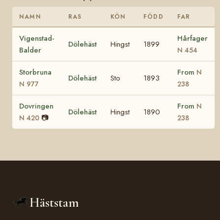
NAMN
RAS
KÖN
FÖDD
FAR
Vigenstad-
Hårfager
Dölehäst
Hingst
1899
Balder
N 454
Storbruna
From
N
Dölehäst
Sto
1893
N 977
238
Dovringen
From
N
Dölehäst
Hingst
1890
📷
N 420
238
Häststam