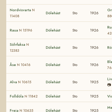
Nordvisvarta
Gr
N
Dölehäst
Sto
1926
11408
88
Ru
Raua
Dölehäst
Sto
1926
N 15196
42
Sölvfaksa
N
Dölehäst
Sto
1926
Rö
12383
Bl
Åse
Dölehäst
Sto
1926
N 10416
76
Li
Alva
Dölehäst
Sto
1925
N 10615
📷
Folldöla
Dölehäst
Sto
1925
Vi
N 11842
Me
Freia
Dölehäst
Sto
1925
N 10635