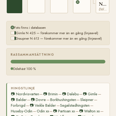
N
998
Dölehäst
Foto finns i databasen
Gimle N 425 — förekommer mer än en gång (linjeavel)
Draupner N 613 — förekommer mer än en gång (linjeavel)
RASSAMMANSÄTTNING
Dölehäst 100 %
HINGSTLINJE
📷
Nordvisvarten
📷
Brimin
📷
Dalebu
📷
Gimle
—
—
—
—
📷
Balder
📷
Dovre
Borkhushingsten
Sleipner
—
—
—
—
Forbrigd
📷
Veikle Balder
Segalstadhingsten
—
—
—
Huseby-Odin
Odin xx
📷
Partisan xx
📷
Walton xx
—
—
—
—