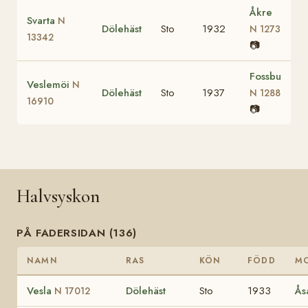
Åkre
Svarta
N
Dölehäst
Sto
1932
N 1273
13342
📷
Fossbu
Veslemöi
N
Dölehäst
Sto
1937
N 1288
16910
📷
Halvsyskon
PÅ FADERSIDAN (136)
NAMN
RAS
KÖN
FÖDD
M
Vesla
Dölehäst
Sto
1933
Ås
N 17012