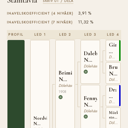
Stamtavla
SKRIV UT / DELA
3,91 %
INAVELSKOEFFICIENT (4 NIVÅER)
11,32 %
INAVELSKOEFFICIENT (7 NIVÅER)
PROFIL
LED 1
LED 2
LED 3
LED 4
Gimle
N
Dalebu
425
Dölehäst
N
653
Dölehäst
Bruna
Brimin
N
N
384
Dölehäst
825
Dölehäst
Draupn
1908
N
Fenny
613
Dölehäst
N
3241
Dölehäst
Mörkbrun
sto
Nordvisvarten
född
Dölehäst
N
hos