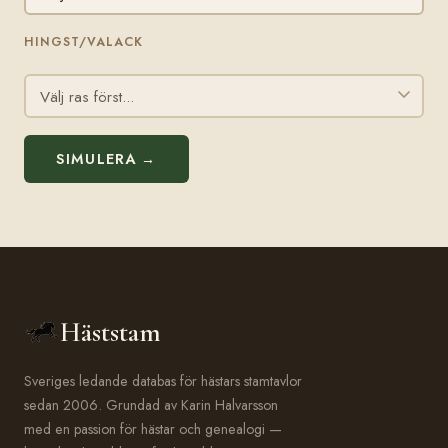
HINGST/VALACK
SIMULERA →
Häststam
Sveriges ledande databas för hästars stamtavlor
sedan 2006. Grundad av Karin Halvarsson
med en passion för hästar och genealogi —