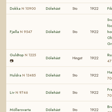
Dokka
Dölehäst
Sto
1922
Fi
N 10900
Sva
fö
Fjella
Dölehäst
Sto
1922
ho
N 9547
Ol
Gr
Guldtop
Ru
N 1225
Dölehäst
Hingst
1922
📷
47
Ha
Huldra
Dölehäst
Sto
1922
N 13485
70
Fr
Liv
Dölehäst
Sto
1922
N 9746
70
Br
Möllersvarta
Dölehäst
Sto
1922