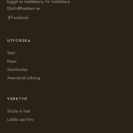
byggd av hästälskare, för hästälskare.
info@haststam.se
Facebook
UTFORSKA
Start
Raser
Stamböcker
Avancerad sökning
VERKTYG
Skicka in häst
Ladda upp foto