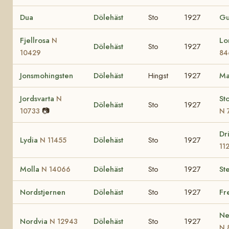
Dua
Dölehäst
Sto
1927
Gu
Fjellrosa
Lo
N
Dölehäst
Sto
1927
10429
84
Jonsmohingsten
Dölehäst
Hingst
1927
Ma
Jordsvarta
St
N
Dölehäst
Sto
1927
📷
10733
N 
Dr
Lydia
Dölehäst
Sto
1927
N 11455
11
Molla
Dölehäst
Sto
1927
Ste
N 14066
Nordstjernen
Dölehäst
Sto
1927
Fr
Ne
Nordvia
Dölehäst
Sto
1927
N 12943
N 