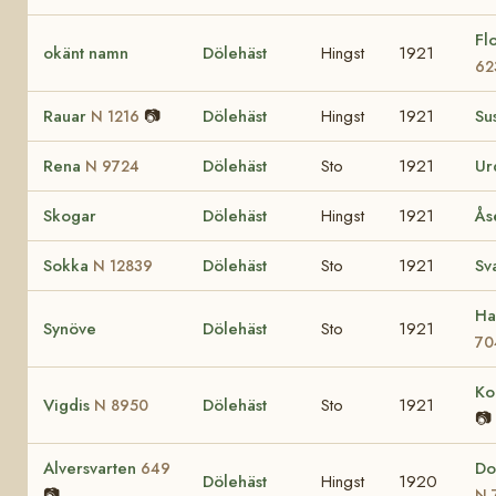
Fl
okänt namn
Dölehäst
Hingst
1921
62
Rauar
📷
Dölehäst
Hingst
1921
Su
N 1216
Rena
Dölehäst
Sto
1921
U
N 9724
Skogar
Dölehäst
Hingst
1921
Å
Sokka
Dölehäst
Sto
1921
Sv
N 12839
Ha
Synöve
Dölehäst
Sto
1921
70
Ko
Vigdis
Dölehäst
Sto
1921
N 8950
📷
Alversvarten
Do
649
Dölehäst
Hingst
1920
📷
N 