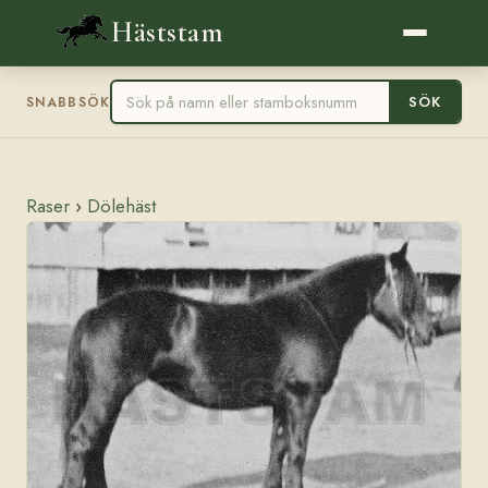
Häststam
SÖK
SNABBSÖK
Raser
›
Dölehäst