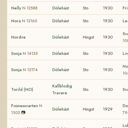
Nelly
Dölehäst
Sto
1930
Fr
N 12588
Nora
Dölehäst
Sto
1930
L
N 12160
Sv
Nordve
Dölehäst
Hingst
1930
10
Sonja
Dölehäst
Sto
1930
Li
N 14135
No
Sonja
Dölehäst
Sto
1930
N 12174
10
Kallblodig
Torild (NO)
Sto
1930
Sv
Travare
Fosnessvarten
Do
N
Dölehäst
Hingst
1929
📷
1302
79
Lu