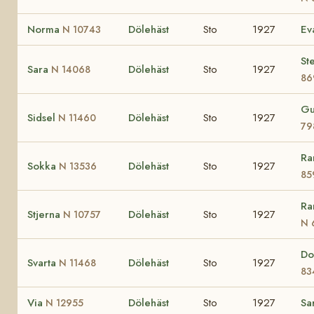
Norma
Dölehäst
Sto
1927
Ev
N 10743
St
Sara
Dölehäst
Sto
1927
N 14068
86
G
Sidsel
Dölehäst
Sto
1927
N 11460
79
Ra
Sokka
Dölehäst
Sto
1927
N 13536
85
Ra
Stjerna
Dölehäst
Sto
1927
N 10757
N 
Do
Svarta
Dölehäst
Sto
1927
N 11468
83
Via
Dölehäst
Sto
1927
Sa
N 12955