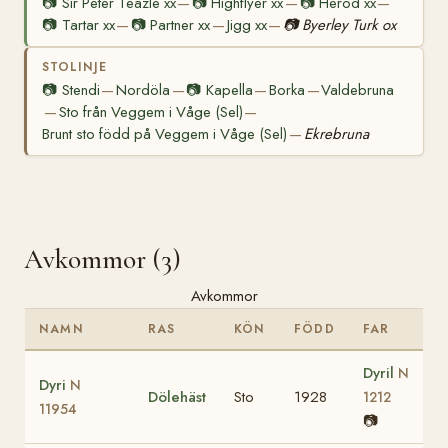
📷
Sir Peter Teazle xx
📷
Highflyer xx
📷
Herod xx
—
—
—
📷
Tartar xx
📷
Partner xx
Jigg xx
📷
Byerley Turk ox
—
—
—
STOLINJE
📷
Stendi
Nordöla
📷
Kapella
Borka
Valdebruna
—
—
—
—
Sto från Veggem i Våge (Sel)
—
—
Brunt sto född på Veggem i Våge (Sel)
Ekrebruna
—
Avkommor (3)
Avkommor
NAMN
RAS
KÖN
FÖDD
FAR
Dyril
N
Dyri
N
Dölehäst
Sto
1928
1212
11954
📷