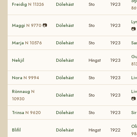
St
Freidig
Dölehäst
Sto
1923
N 11326
86
Ly
Maggi
📷
Dölehäst
Sto
1923
N 9770
📷
Marja
Dölehäst
Sto
1923
Sa
N 10576
Gu
Nekjil
Dölehäst
Hingst
1923
81
Nora
Dölehäst
Sto
1923
Li
N 9994
Rönnaug
Li
N
Dölehäst
Sto
1923
📷
10930
Trinsa
Dölehäst
Sto
1923
Si
N 9620
Ol
Blifil
Dölehäst
Hingst
1922
98