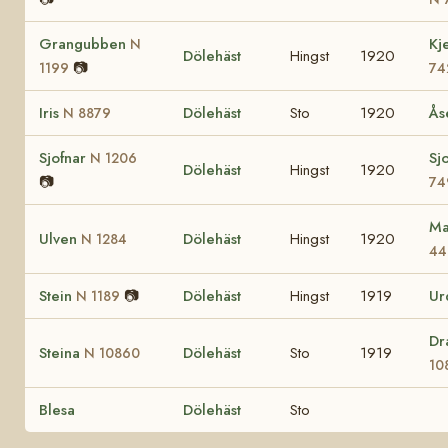
Grangubben
Kj
N
Dölehäst
Hingst
1920
📷
1199
74
Iris
Dölehäst
Sto
1920
Å
N 8879
Sjofnar
Sj
N 1206
Dölehäst
Hingst
1920
📷
74
Ma
Ulven
Dölehäst
Hingst
1920
N 1284
44
Stein
📷
Dölehäst
Hingst
1919
U
N 1189
Dr
Steina
Dölehäst
Sto
1919
N 10860
10
Blesa
Dölehäst
Sto