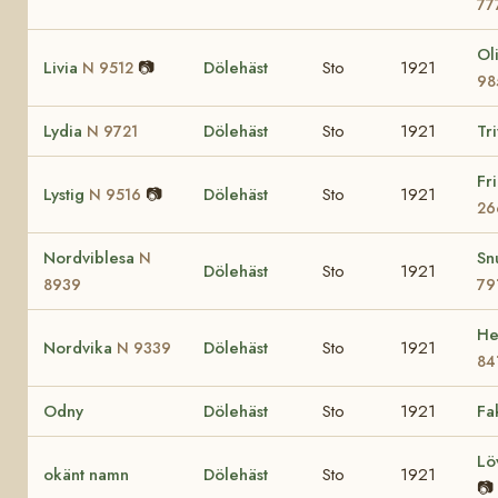
77
Ol
Livia
📷
Dölehäst
Sto
1921
N 9512
98
Lydia
Dölehäst
Sto
1921
Tr
N 9721
Fr
Lystig
📷
Dölehäst
Sto
1921
N 9516
26
Nordviblesa
Sn
N
Dölehäst
Sto
1921
8939
79
He
Nordvika
Dölehäst
Sto
1921
N 9339
84
Odny
Dölehäst
Sto
1921
Fa
Lö
okänt namn
Dölehäst
Sto
1921
📷