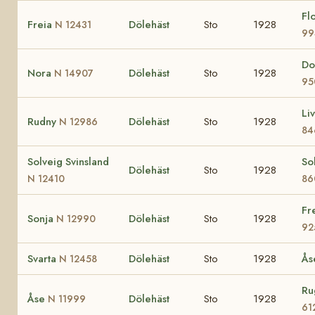
Fl
Freia
Dölehäst
Sto
1928
N 12431
99
Do
Nora
Dölehäst
Sto
1928
N 14907
95
Li
Rudny
Dölehäst
Sto
1928
N 12986
84
Solveig Svinsland
So
Dölehäst
Sto
1928
N 12410
86
Fr
Sonja
Dölehäst
Sto
1928
N 12990
92
Svarta
Dölehäst
Sto
1928
Å
N 12458
Ru
Åse
Dölehäst
Sto
1928
N 11999
61