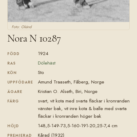
Foto: Okänd
Nora N 10287
1924
FÖDD
Dölehäst
RAS
Sto
KÖN
Amund Traaseth, Fåberg, Norge
UPPFÖDARE
Kristian O. Alseth, Biri, Norge
ÄGARE
svart, vit kota med svarta fläckar i kronranden
FÄRG
vänster bak, vit inre kota & balle med svarta
fläckar i kronranden höger bak
148,5-149-73,5-160-191-20,25-7,4 cm
HÖJD
Kårad (1932)
PREMIERAD