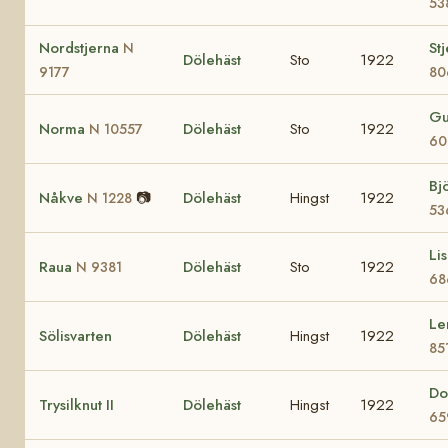
53
Nordstjerna
St
N
Dölehäst
Sto
1922
9177
80
G
Norma
Dölehäst
Sto
1922
N 10557
60
Bj
Nåkve
📷
Dölehäst
Hingst
1922
N 1228
53
Li
Raua
Dölehäst
Sto
1922
N 9381
68
Le
Sölisvarten
Dölehäst
Hingst
1922
85
Do
Trysilknut II
Dölehäst
Hingst
1922
65