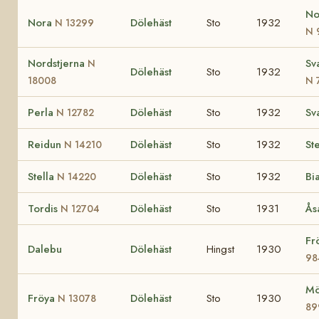
No
Nora
Dölehäst
Sto
1932
N 13299
N 
Nordstjerna
Sv
N
Dölehäst
Sto
1932
18008
N 
Perla
Dölehäst
Sto
1932
Sv
N 12782
Reidun
Dölehäst
Sto
1932
St
N 14210
Stella
Dölehäst
Sto
1932
Bi
N 14220
Tordis
Dölehäst
Sto
1931
Ås
N 12704
Fr
Dalebu
Dölehäst
Hingst
1930
98
Mö
Fröya
Dölehäst
Sto
1930
N 13078
89