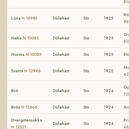
81
Rö
Luna
Dölehäst
Sto
1925
N 10983
98
Gu
Neka
Dölehäst
Sto
1925
N 10083
81
Norma
Dölehäst
Sto
1925
Et
N 10085
Mo
Svarta
Dölehäst
Sto
1925
N 10996
42
Gj
Brit
Dölehäst
Sto
1924
72
Brita
Dölehäst
Sto
1924
Ar
N 12866
Dvergstensokka
Fr
Dölehäst
Sto
1924
N 12321
46