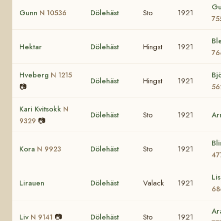
Gu
Gunn
Dölehäst
Sto
1921
N 10536
75
Bl
Hektar
Dölehäst
Hingst
1921
76
Hveberg
Bj
N 1215
Dölehäst
Hingst
1921
📷
56
Kari Kvitsokk
N
Dölehäst
Sto
1921
Ar
📷
9329
Bl
Kora
Dölehäst
Sto
1921
N 9923
47
Li
Lirauen
Dölehäst
Valack
1921
68
Ar
Liv
📷
Dölehäst
Sto
1921
N 9141