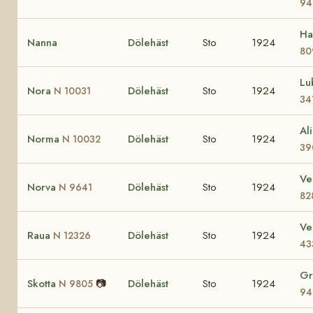
94
Ha
Nanna
Dölehäst
Sto
1924
80
Lu
Nora
Dölehäst
Sto
1924
N 10031
34
Al
Norma
Dölehäst
Sto
1924
N 10032
39
V
Norva
Dölehäst
Sto
1924
N 9641
82
V
Raua
Dölehäst
Sto
1924
N 12326
43
Gr
Skotta
📷
Dölehäst
Sto
1924
N 9805
94