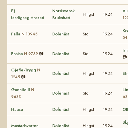
Ej
Nordsvensk
Au
Hingst
1924
färdigregistrerad
Brukshäst
12
Kr
Falla
Dölehäst
Sto
1924
N 10945
54
Ir
Fröisa
📷
Dölehäst
Sto
1924
N 9789
📷
Gjefle-Trygg
N
Dölehäst
Hingst
1924
Et
📷
1245
Gunhild II
Li
N
Dölehäst
Sto
1924
9633
68
Hause
Dölehäst
Hingst
1924
Ot
Sk
Mustadsvarten
Dölehäst
Hingst
1924