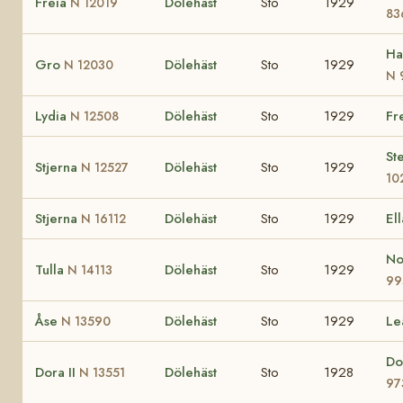
Freia
Dölehäst
Sto
1929
N 12019
83
Ha
Gro
Dölehäst
Sto
1929
N 12030
N 
Lydia
Dölehäst
Sto
1929
Fr
N 12508
St
Stjerna
Dölehäst
Sto
1929
N 12527
10
Stjerna
Dölehäst
Sto
1929
El
N 16112
No
Tulla
Dölehäst
Sto
1929
N 14113
99
Åse
Dölehäst
Sto
1929
L
N 13590
Do
Dora II
Dölehäst
Sto
1928
N 13551
97