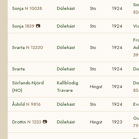
Sn
Sonja
Dölehäst
Sto
1924
N 10038
82
Sonja
📷
Dölehäst
Sto
1924
Vi
1839
Fr
Svarta
Dölehäst
Sto
1924
As
N 12330
59
Svarta
Dölehäst
Sto
1924
Do
Sörlands-Njörd
Kallblodig
Do
Hingst
1924
(NO)
Travare
83
Åshild
Dölehäst
Sto
1924
Ev
N 9816
Gu
Drottin
📷
Dölehäst
Hingst
1923
N 1233
79