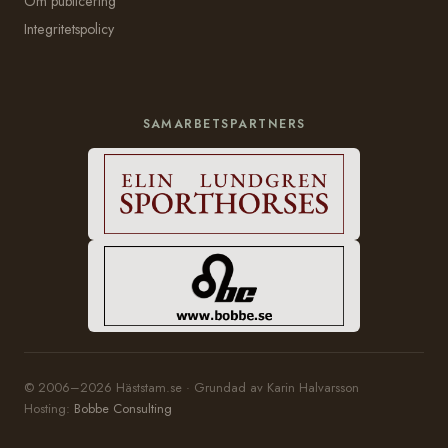
Om publicering
Integritetspolicy
SAMARBETSPARTNERS
© 2006–2026 Häststam.se · Grundad av Karin Halvarsson
Hosting:
Bobbe Consulting