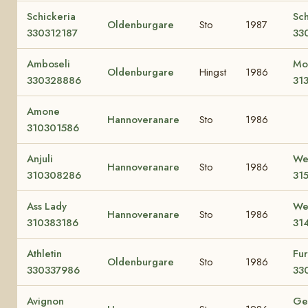
Schickeria
Sc
Oldenburgare
Sto
1987
330312187
33
Amboseli
Mo
Oldenburgare
Hingst
1986
330328886
31
Amone
Hannoveranare
Sto
1986
310301586
Anjuli
We
Hannoveranare
Sto
1986
310308286
31
Ass Lady
We
Hannoveranare
Sto
1986
310383186
31
Athletin
Fur
Oldenburgare
Sto
1986
330337986
33
Avignon
Ge