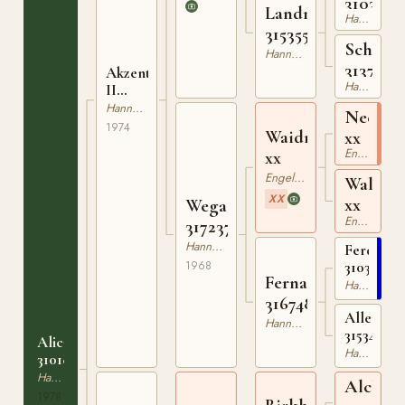
3103647
Landmoor
Hannoveranare
315355647
Schlink
Hannoveranare
3137802
Akzent
Hannoveranare
II
314702274
Hannoveranare
Neckar
1974
Waidmannsdank
xx
Engelskt Fullblod
xx
Engelskt Fullblod
Waldru
XX
xx
Wega
Engelskt Fullblod
317237868
Hannoveranare
Ferdinan
1968
31034064
Fernanda
Hannoveranare
316748264
Allerfrau
Hannoveranare
315343748
Alicante
Hannoveranare
310183478
Hannoveranare
Alchimi
1978