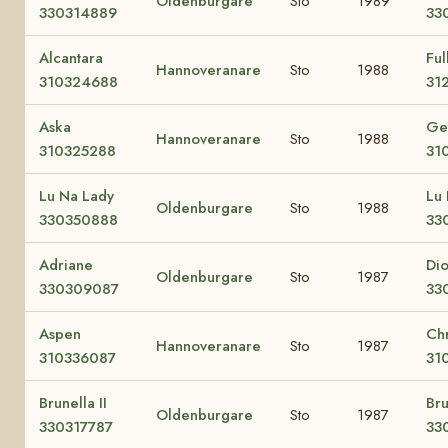
Oldenburgare
Sto
1989
330314889
33
Alcantara
Ful
Hannoveranare
Sto
1988
310324688
31
Aska
Ge
Hannoveranare
Sto
1988
310325288
31
Lu Na Lady
Lu 
Oldenburgare
Sto
1988
330350888
33
Adriane
Di
Oldenburgare
Sto
1987
330309087
33
Aspen
Chr
Hannoveranare
Sto
1987
310336087
31
Brunella II
Bru
Oldenburgare
Sto
1987
330317787
33