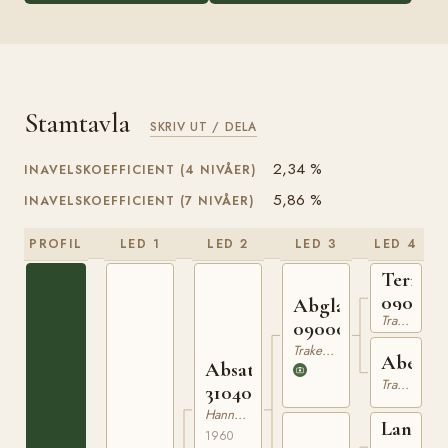
Stamtavla
SKRIV UT / DELA
2,34 %
INAVELSKOEFFICIENT (4 NIVÅER)
5,86 %
INAVELSKOEFFICIENT (7 NIVÅER)
PROFIL
LED 1
LED 2
LED 3
LED 4
Termit
090396
Abglanz
Trakehner
090000443
Trakehner
Abendl
Absatz
Trakehner
310405260
Hannoveranare
Landec
1960