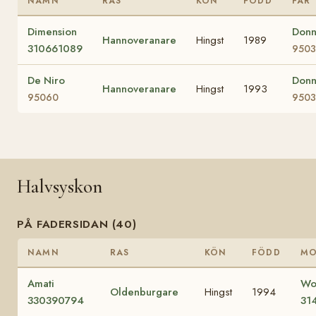
NAMN
RAS
KÖN
FÖDD
FAR
Dimension
Donn
Hannoveranare
Hingst
1989
310661089
950
De Niro
Donn
Hannoveranare
Hingst
1993
95060
950
Halvsyskon
PÅ FADERSIDAN (40)
NAMN
RAS
KÖN
FÖDD
M
Amati
Wo
Oldenburgare
Hingst
1994
330390794
31