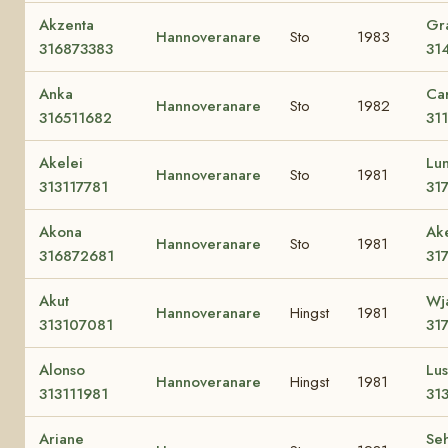
Akzenta
Gr
Hannoveranare
Sto
1983
316873383
31
Anka
Car
Hannoveranare
Sto
1982
316511682
31
Akelei
Lu
Hannoveranare
Sto
1981
313117781
31
Akona
Ake
Hannoveranare
Sto
1981
316872681
31
Akut
Wj
Hannoveranare
Hingst
1981
313107081
31
Alonso
Lus
Hannoveranare
Hingst
1981
313111981
31
Ariane
Se