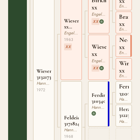
Birkhahn
xx
Engelskt Fullblod
xx
Engelskt Fullblod
Bramou
Wiesenbaum
XX
xx
xx
Engelskt Fullblod
310415763
Engelskt Fullblod
Neckar
1963
Wiesenblüte
xx
XX
Engelskt Fullblod
xx
Engelskt Fullblod
Windsti
XX
xx
Wiesenelfe
Engelskt Fullblod
313217372
Hannoveranare
Ferrara
1972
3103124
Ferdinand
Hannoveranare
310340641
Hannoveranare
Herzensk
312237231
Feldeiche
Hannoveranare
317182468
Hannoveranare
1968