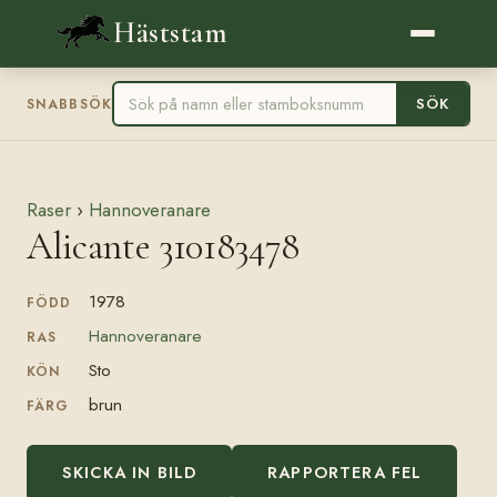
Häststam
SÖK
SNABBSÖK
Raser
›
Hannoveranare
Alicante 310183478
1978
FÖDD
Hannoveranare
RAS
Sto
KÖN
brun
FÄRG
SKICKA IN BILD
RAPPORTERA FEL