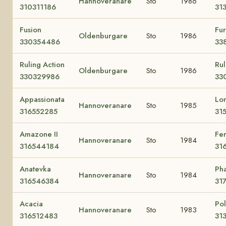
Hannoveranare
Sto
1986
310311186
31
Fusion
Fur
Oldenburgare
Sto
1986
330354486
33
Ruling Action
Rul
Oldenburgare
Sto
1986
330329986
33
Appassionata
Lo
Hannoveranare
Sto
1985
316552285
31
Amazone II
Fe
Hannoveranare
Sto
1984
316544184
31
Anatevka
Pha
Hannoveranare
Sto
1984
316546384
31
Acacia
Pol
Hannoveranare
Sto
1983
316512483
31