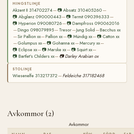
HINGSTLINJE
Akzent II 314702274
📷
Absatz 310405260
—
—
📷
Abglanz 090000443
📷
Termit 090396333
—
—
📷
Hyperion 090080726
📷
Dampfross 090062016
—
Dingo 098079895
Tresor
Jung Solid
Bacchus xx
—
—
—
—
Sir Pallion xx
Pallion xx
📷
Mündig xx
📷
Catton xx
—
—
—
—
Golumpus xx
📷
Gohanna xx
Mercury xx
—
—
—
—
📷
Eclipse xx
📷
Marske xx
📷
Squirt xx
—
—
—
📷
Bartlet's Childers xx
📷
Darley Arabian ox
—
STOLINJE
Wiesenelfe 313217372
Feldeiche 317182468
—
Avkommor (2)
Avkommor