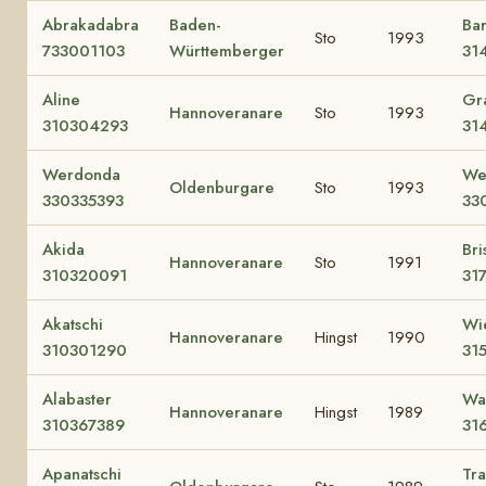
Abrakadabra
Baden-
Ba
Sto
1993
733001103
Württemberger
31
Aline
Gr
Hannoveranare
Sto
1993
310304293
31
Werdonda
We
Oldenburgare
Sto
1993
330335393
33
Akida
Bri
Hannoveranare
Sto
1991
310320091
31
Akatschi
Wi
Hannoveranare
Hingst
1990
310301290
31
Alabaster
Wa
Hannoveranare
Hingst
1989
310367389
31
Apanatschi
Tr