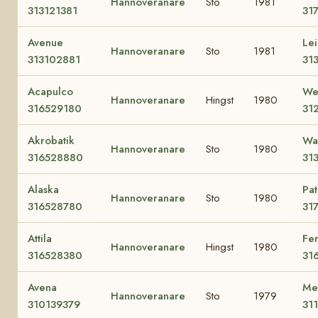
Hannoveranare
Sto
1981
313121381
31
Avenue
Le
Hannoveranare
Sto
1981
313102881
31
Acapulco
We
Hannoveranare
Hingst
1980
316529180
31
Akrobatik
Wa
Hannoveranare
Sto
1980
316528880
31
Alaska
Pat
Hannoveranare
Sto
1980
316528780
31
Attila
Fe
Hannoveranare
Hingst
1980
316528380
31
Avena
Mel
Hannoveranare
Sto
1979
310139379
31