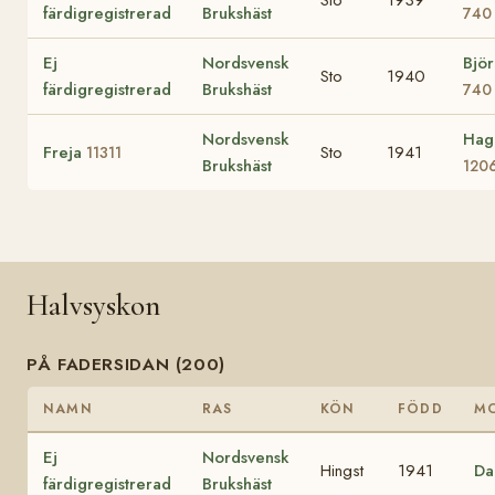
färdigregistrerad
Brukshäst
740
Ej
Nordsvensk
Björ
Sto
1940
färdigregistrerad
Brukshäst
740
Nordsvensk
Hag
Freja
Sto
1941
11311
Brukshäst
120
Halvsyskon
PÅ FADERSIDAN (200)
NAMN
RAS
KÖN
FÖDD
M
Ej
Nordsvensk
Hingst
1941
Da
färdigregistrerad
Brukshäst