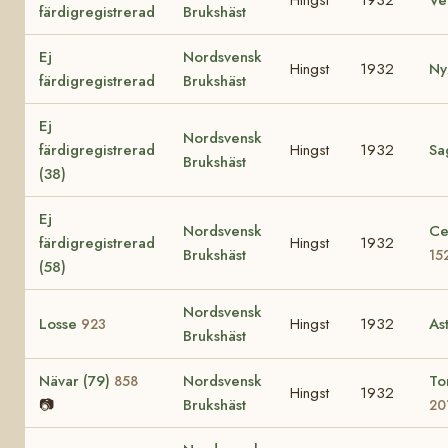
färdigregistrerad
Brukshäst
Ej
Nordsvensk
Hingst
1932
Ny
färdigregistrerad
Brukshäst
Ej
Nordsvensk
färdigregistrerad
Hingst
1932
Sa
Brukshäst
(38)
Ej
Nordsvensk
Ce
färdigregistrerad
Hingst
1932
Brukshäst
15
(58)
Nordsvensk
Losse
Hingst
1932
As
923
Brukshäst
Nävar (79)
Nordsvensk
To
858
Hingst
1932
📷
Brukshäst
20