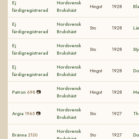
Ej
Nordsvensk
Hingst
1928
Bl
färdigregistrerad
Brukshäst
Ej
Nordsvensk
Sto
1928
Lä
färdigregistrerad
Brukshäst
Ej
Nordsvensk
Sto
1928
St
färdigregistrerad
Brukshäst
Ej
Nordsvensk
Hingst
1928
Do
färdigregistrerad
Brukshäst
Nordsvensk
Patron
📷
Hingst
1928
Me
698
Brukshäst
Nordsvensk
Argia
📷
Sto
1927
Th
1965
Brukshäst
Nordsvensk
Bränna
Sto
1927
Do
2130
Brukshäst