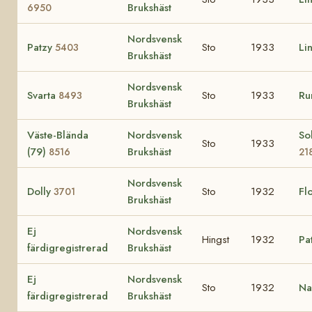
Brukshäst
6950
Nordsvensk
Patzy
Sto
1933
Li
5403
Brukshäst
Nordsvensk
Svarta
Sto
1933
Ru
8493
Brukshäst
Väste-Blända
Nordsvensk
So
Sto
1933
(79)
Brukshäst
8516
21
Nordsvensk
Dolly
Sto
1932
Fl
3701
Brukshäst
Ej
Nordsvensk
Hingst
1932
Pa
färdigregistrerad
Brukshäst
Ej
Nordsvensk
Sto
1932
Na
färdigregistrerad
Brukshäst