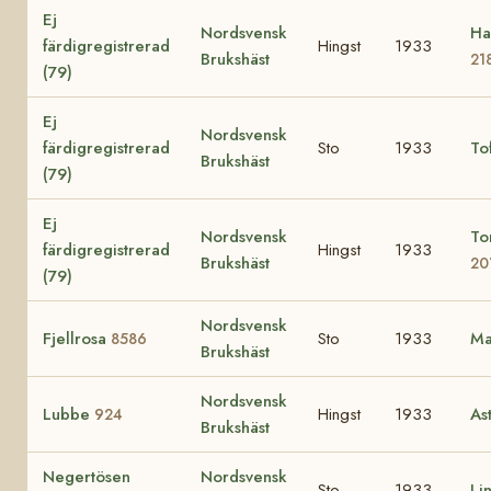
Ej
Nordsvensk
Ha
färdigregistrerad
Hingst
1933
Brukshäst
21
(79)
Ej
Nordsvensk
färdigregistrerad
Sto
1933
To
Brukshäst
(79)
Ej
Nordsvensk
To
färdigregistrerad
Hingst
1933
Brukshäst
20
(79)
Nordsvensk
Fjellrosa
Sto
1933
Ma
8586
Brukshäst
Nordsvensk
Lubbe
Hingst
1933
As
924
Brukshäst
Negertösen
Nordsvensk
Sto
1933
Li