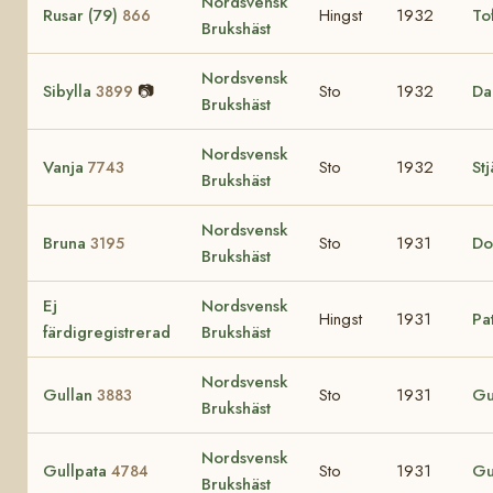
Nordsvensk
Rusar (79)
Hingst
1932
To
866
Brukshäst
Nordsvensk
Sibylla
📷
Sto
1932
Da
3899
Brukshäst
Nordsvensk
Vanja
Sto
1932
St
7743
Brukshäst
Nordsvensk
Bruna
Sto
1931
Do
3195
Brukshäst
Ej
Nordsvensk
Hingst
1931
Pa
färdigregistrerad
Brukshäst
Nordsvensk
Gullan
Sto
1931
Gu
3883
Brukshäst
Nordsvensk
Gullpata
Sto
1931
Gu
4784
Brukshäst