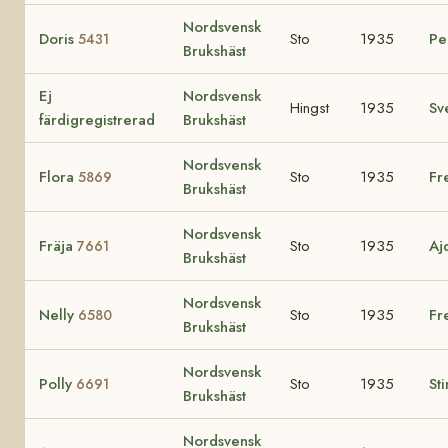
Nordsvensk
Doris
Sto
1935
Pe
5431
Brukshäst
Ej
Nordsvensk
Hingst
1935
Sv
färdigregistrerad
Brukshäst
Nordsvensk
Flora
Sto
1935
Fr
5869
Brukshäst
Nordsvensk
Fräja
Sto
1935
Aj
7661
Brukshäst
Nordsvensk
Nelly
Sto
1935
Fr
6580
Brukshäst
Nordsvensk
Polly
Sto
1935
St
6691
Brukshäst
Nordsvensk