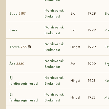
Nordsvensk
Saga
Sto
1929
St
3187
Brukshäst
Nordsvensk
Svea
Sto
1929
Ma
Brukshäst
Nordsvensk
Torste
📷
Hingst
1929
Pa
755
Brukshäst
Nordsvensk
Åsa
Sto
1929
Br
3880
Brukshäst
Ej
Nordsvensk
Hingst
1928
Ko
färdigregistrerad
Brukshäst
Ej
Nordsvensk
Hingst
1928
Mä
färdigregistrerad
Brukshäst