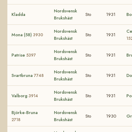
Nordsvensk
Kladda
Sto
1931
Bo
Brukshäst
Nordsvensk
Ce
Mona (58)
Sto
1931
3930
Brukshäst
15
Nordsvensk
Patrise
Sto
1931
Br
5397
Brukshäst
Nordsvensk
Svartbruna
Sto
1931
Do
7748
Brukshäst
Nordsvensk
Valborg
Sto
1931
Po
3914
Brukshäst
Björke-Bruna
Nordsvensk
Sto
1930
Gr
Brukshäst
2718