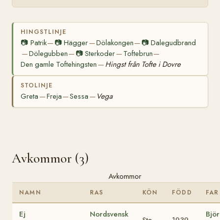
HINGSTLINJE
📷
Patrik
📷
Hägger
Dölakongen
📷
Dalegudbrand
—
—
—
Dölegubben
📷
Sterkoder
Toftebrun
—
—
—
—
Den gamle Toftehingsten
Hingst från Tofte i Dovre
—
STOLINJE
Greta
Freja
Sessa
Vega
—
—
—
Avkommor (3)
Avkommor
NAMN
RAS
KÖN
FÖDD
FAR
Ej
Nordsvensk
Björ
Sto
1939