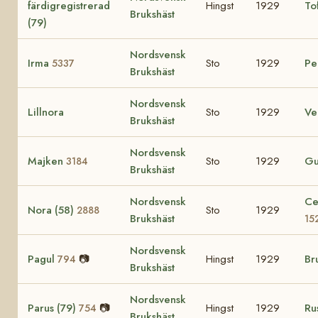
färdigregistrerad
Hingst
1929
To
Brukshäst
(79)
Nordsvensk
Irma
Sto
1929
Pe
5337
Brukshäst
Nordsvensk
Lillnora
Sto
1929
Ve
Brukshäst
Nordsvensk
Majken
Sto
1929
Gu
3184
Brukshäst
Nordsvensk
Ce
Nora (58)
Sto
1929
2888
Brukshäst
15
Nordsvensk
Pagul
📷
Hingst
1929
Br
794
Brukshäst
Nordsvensk
Parus (79)
📷
Hingst
1929
Ru
754
Brukshäst