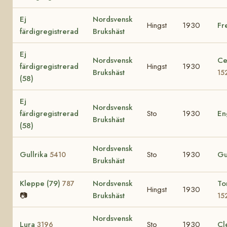
Ej
Nordsvensk
Hingst
1930
Fr
färdigregistrerad
Brukshäst
Ej
Nordsvensk
Ce
färdigregistrerad
Hingst
1930
Brukshäst
15
(58)
Ej
Nordsvensk
färdigregistrerad
Sto
1930
En
Brukshäst
(58)
Nordsvensk
Gullrika
Sto
1930
Gu
5410
Brukshäst
Kleppe (79)
Nordsvensk
To
787
Hingst
1930
📷
Brukshäst
15
Nordsvensk
Lura
Sto
1930
Cl
3196