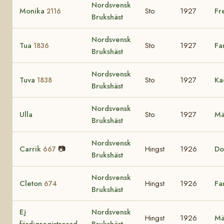
Nordsvensk
Monika
Sto
1927
Fr
2116
Brukshäst
Nordsvensk
Tua
Sto
1927
Fa
1836
Brukshäst
Nordsvensk
Tuva
Sto
1927
Ka
1838
Brukshäst
Nordsvensk
Ulla
Sto
1927
Mä
Brukshäst
Nordsvensk
Carrik
📷
Hingst
1926
Do
667
Brukshäst
Nordsvensk
Cleton
Hingst
1926
Fa
674
Brukshäst
Ej
Nordsvensk
Hingst
1926
Mä
färdigregistrerad
Brukshäst