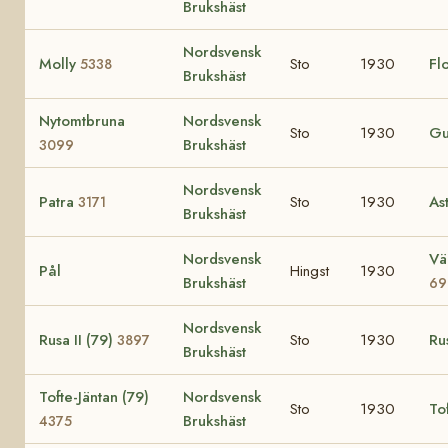
Brukshäst
Nordsvensk
Molly
Sto
1930
Fl
5338
Brukshäst
Nytomtbruna
Nordsvensk
Sto
1930
Gu
Brukshäst
3099
Nordsvensk
Patra
Sto
1930
As
3171
Brukshäst
Nordsvensk
Vä
Pål
Hingst
1930
Brukshäst
69
Nordsvensk
Rusa II (79)
Sto
1930
Ru
3897
Brukshäst
Tofte-Jäntan (79)
Nordsvensk
Sto
1930
To
Brukshäst
4375