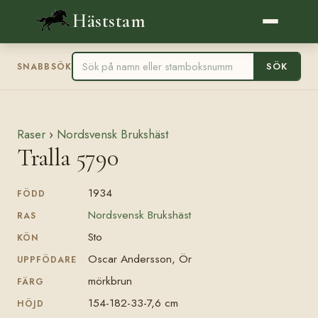
Häststam
SÖK
SNABBSÖK
Raser
›
Nordsvensk Brukshäst
Tralla 5790
1934
FÖDD
Nordsvensk Brukshäst
RAS
Sto
KÖN
Oscar Andersson, Ör
UPPFÖDARE
mörkbrun
FÄRG
154-182-33-7,6 cm
HÖJD