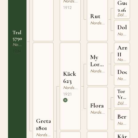
Nordsvensk Brukshäst
Gudbra
1912
346
Dölehäst
Rut
Nordsvensk Brukshäst
Dolly
Tralla
Nordsvensk Brukshäst
5790
Nordsvensk Brukshäst
Arne
1934
II
My
Nordsvensk Brukshäst
Lord
522
Docka
Nordsvensk Brukshäst
Käck
Nordsvensk Brukshäst
623
Nordsvensk Brukshäst
Tor
1921
Vrml.
h.r.
Dölehäst
Flora
166
Nordsvensk Brukshäst
Berta
Greta
Nordsvensk Brukshäst
1801
Nordsvensk Brukshäst
Kåre