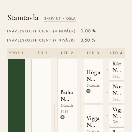
Stamtavla
SKRIV UT / DELA
0,00 %
INAVELSKOEFFICIENT (4 NIVÅER)
3,50 %
INAVELSKOEFFICIENT (7 NIVÅER)
PROFIL
LED 1
LED 2
LED 3
LED 4
Kåre
N
Högne
Dölehäst
619
N
737
Dölehäst
Norma
Buhammer
N
N
Dölehäst
1579
1007
Dölehäst
Viggo
1914
N
Vigga
Dölehäst
488
N
2598
Dölehäst