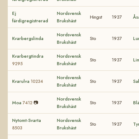
Ej
Nordsvensk
Hingst
1937
Ås
färdigregistrerad
Brukshäst
Nordsvensk
Kvarbergslinda
Sto
1937
Lu
Brukshäst
Kvarbergtindra
Nordsvensk
Sto
1937
Li
Brukshäst
9295
Nordsvensk
Kvarulva
Sto
1937
Sa
10234
Brukshäst
Nordsvensk
Moa
📷
Sto
1937
Bl
7412
Brukshäst
Nytomt-Svarta
Nordsvensk
Sto
1937
Ty
Brukshäst
8503