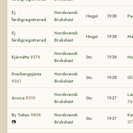
Ej
Nordsvensk
Hingst
1938
Pa
färdigregistrerad
Brukshäst
Ej
Nordsvensk
Hingst
1938
Ma
färdigregistrerad
Brukshäst
Nordsvensk
Kjärnätta
Sto
1938
No
9378
Brukshäst
Kvarbergsjänta
Nordsvensk
Sto
1938
Gl
Brukshäst
9361
Nordsvensk
La
Arnica
Sto
1937
9319
Brukshäst
76
By Tuttan
Nordsvensk
Kä
9808
Sto
1937
📷
Brukshäst
37