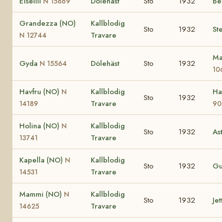
Elselill
Dölehäst
Sto
1932
Be
N 15869
Grandezza (NO)
Kallblodig
Sto
1932
St
Travare
N 12744
Ma
Gyda
Dölehäst
Sto
1932
N 15564
10
Havfru (NO)
Kallblodig
Ha
N
Sto
1932
Travare
14189
90
Holina (NO)
Kallblodig
N
Sto
1932
As
Travare
13741
Kapella (NO)
Kallblodig
N
Sto
1932
Gu
Travare
14531
Mammi (NO)
Kallblodig
N
Sto
1932
Jet
Travare
14625