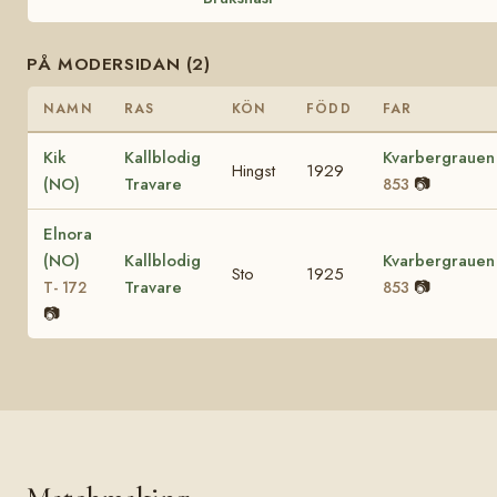
PÅ MODERSIDAN (2)
NAMN
RAS
KÖN
FÖDD
FAR
Kik
Kallblodig
Kvarbergrauen
Hingst
1929
(NO)
Travare
📷
853
Elnora
(NO)
Kallblodig
Kvarbergrauen
Sto
1925
Travare
📷
T- 172
853
📷