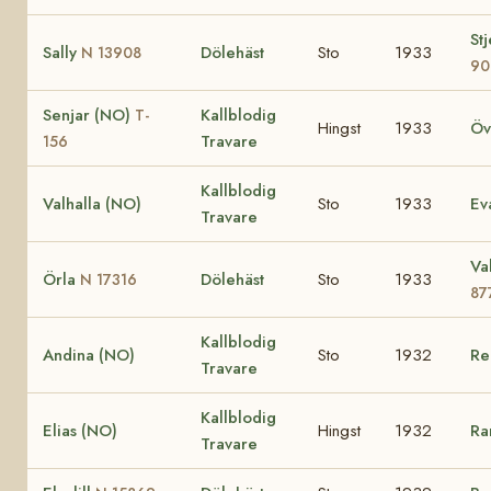
St
Sally
Dölehäst
Sto
1933
N 13908
90
Senjar (NO)
Kallblodig
T-
Hingst
1933
Öv
Travare
156
Kallblodig
Valhalla (NO)
Sto
1933
Ev
Travare
Va
Örla
Dölehäst
Sto
1933
N 17316
87
Kallblodig
Andina (NO)
Sto
1932
Re
Travare
Kallblodig
Elias (NO)
Hingst
1932
Ra
Travare