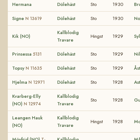
Hermana
Dölehäst
Sto
1930
Br
Signe
Dölehäst
Sto
1930
No
N 13619
Kallblodig
Kik (NO)
Hingst
1929
Sy
Travare
Prinsessa
Dölehäst
Sto
1929
Ni
5131
Topsy
Dölehäst
Sto
1929
Ås
N 11635
Hjelma
Dölehäst
Sto
1928
As
N 12971
Kvarberg-Elly
Kallblodig
Sto
1928
Gu
(NO)
Travare
N 12974
Leangen Hauk
Kallblodig
Hingst
1928
Mo
(NO)
Travare
Möyfrid (NO)
Kallblodig
Må
T-