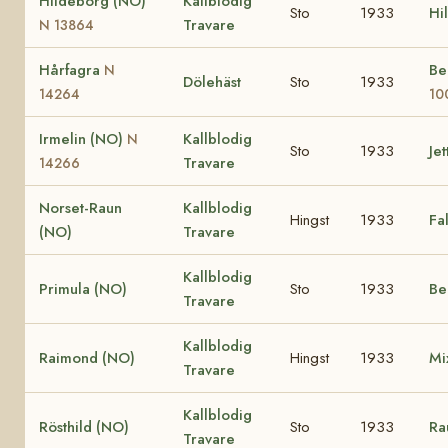
Hildeborg (NO)
Kallblodig
Sto
1933
Hi
Travare
N 13864
Hårfagra
Be
N
Dölehäst
Sto
1933
14264
10
Irmelin (NO)
Kallblodig
N
Sto
1933
Jet
Travare
14266
Norset-Raun
Kallblodig
Hingst
1933
Fa
(NO)
Travare
Kallblodig
Primula (NO)
Sto
1933
Be
Travare
Kallblodig
Raimond (NO)
Hingst
1933
Mi
Travare
Kallblodig
Rösthild (NO)
Sto
1933
Ra
Travare