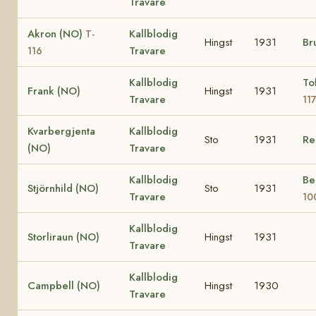
Travare
Akron (NO)
Kallblodig
T-
Hingst
1931
Br
Travare
116
Kallblodig
To
Frank (NO)
Hingst
1931
Travare
11
Kvarbergjenta
Kallblodig
Sto
1931
Re
(NO)
Travare
Kallblodig
Be
Stjörnhild (NO)
Sto
1931
Travare
10
Kallblodig
Storliraun (NO)
Hingst
1931
Travare
Kallblodig
Campbell (NO)
Hingst
1930
Travare