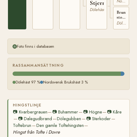
Nordsvensk Brukshäst
Stjerna
Dölehäst
Brunt
sto
född
Dölehäst
1889,
inköpt
på
Stjördals
Foto finns i databasen
RASSAMMANSÄTTNING
Dölehäst 97 %
Nordsvensk Brukshäst 3 %
HINGSTLINJE
📷
Kvarbergrauen
📷
Buhammer
📷
Högne
📷
Kåre
—
—
—
📷
Dalegudbrand
Dölegubben
📷
Sterkoder
—
—
—
—
Toftebrun
Den gamle Toftehingsten
—
—
Hingst från Tofte i Dovre