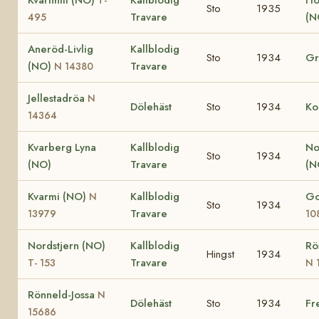
Sto
1935
Travare
(N
495
Aneröd-Livlig
Kallblodig
Sto
1934
G
(NO)
Travare
N 14380
Jellestadröa
N
Dölehäst
Sto
1934
Ko
14364
Kvarberg Lyna
Kallblodig
No
Sto
1934
(NO)
Travare
(N
Kvarmi (NO)
Kallblodig
G
N
Sto
1934
Travare
13979
10
Nordstjern (NO)
Kallblodig
Rö
Hingst
1934
Travare
T- 153
N 
Rönneld-Jossa
N
Dölehäst
Sto
1934
Fr
15686