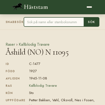
Häststam
SÖK
SNABBSÖK
Raser
›
Kallblodig Travare
Åshild (NO) N 11095
C-1477
ID
1927
FÖDD
1945-11-08
AVLIDEN
Kallblodig Travare
RAS
Sto
KÖN
Petter Bakken, Vahl, Oksvoll, Nes i Fosen,
UPPFÖDARE