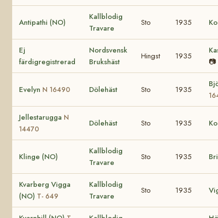
Kallblodig
Antipathi (NO)
Sto
1935
Ko
Travare
Ej
Nordsvensk
Ka
Hingst
1935
färdigregistrerad
Brukshäst
📷
Bj
Evelyn
Dölehäst
Sto
1935
N 16490
16
Jellestarugga
N
Dölehäst
Sto
1935
Ko
14470
Kallblodig
Klinge (NO)
Sto
1935
Br
Travare
Kvarberg Vigga
Kallblodig
Sto
1935
Vi
(NO)
Travare
T- 649
Kvarnhill (NO)
Kallblodig
Hö
T-