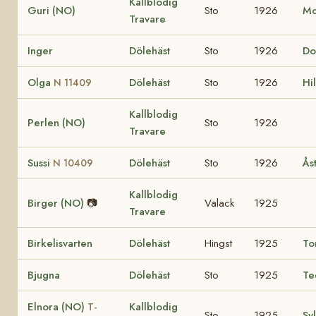
Kallblodig
Guri (NO)
Sto
1926
Mo
Travare
Inger
Dölehäst
Sto
1926
Do
Olga
Dölehäst
Sto
1926
Hi
N 11409
Kallblodig
Perlen (NO)
Sto
1926
Travare
Sussi
Dölehäst
Sto
1926
Ås
N 10409
Kallblodig
Birger (NO)
📷
Valack
1925
Travare
Birkelisvarten
Dölehäst
Hingst
1925
To
Bjugna
Dölehäst
Sto
1925
Te
Elnora (NO)
Kallblodig
T-
Sto
1925
Sy