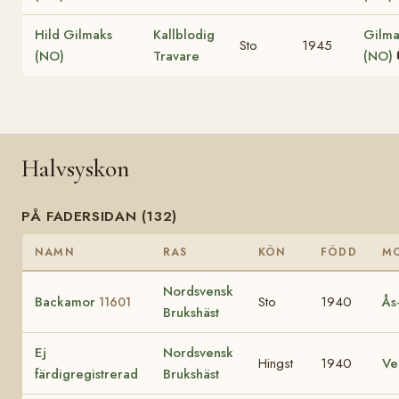
Hild Gilmaks
Kallblodig
Gilma
Sto
1945
(NO)
Travare
(NO)
Halvsyskon
PÅ FADERSIDAN (132)
NAMN
RAS
KÖN
FÖDD
M
Nordsvensk
Backamor
Sto
1940
Ås
11601
Brukshäst
Ej
Nordsvensk
Hingst
1940
V
färdigregistrerad
Brukshäst