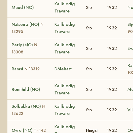
Kallblodig
Maud (NO)
Sto
1932
No
Travare
Natseira (NO)
Kallblodig
St
N
Sto
1932
Travare
13295
90
Perly (NO)
Kallblodig
N
Sto
1932
Ev
Travare
13308
Ra
Ramsi
Dölehäst
Sto
1932
N 13312
10
Kallblodig
Rönnhild (NO)
Sto
1932
Mo
Travare
Solbakka (NO)
Kallblodig
N
Sto
1932
Vil
Travare
13622
Kallblodig
Övre (NO)
Hingst
1932
Öv
T- 142