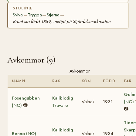
STOLINJE
Sylva
Trygga
Stjerna
—
—
—
Brunt sto född 1889, inköpt på Stjördalsmarknaden
Avkommor (9)
Avkommor
NAMN
RAS
KÖN
FÖDD
FAR
Gelm
Fosengubben
Kallblodig
Valack
1931
(NO)
(NO)
📷
Travare
📷
Tide
Kallblodig
Skarp
Benno (NO)
Valack
1934