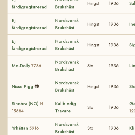
Hingst
1936
Sa
färdigregistrerad
Brukshäst
Ej
Nordsvensk
Hingst
1936
In
färdigregistrerad
Brukshäst
Ej
Nordsvensk
Hingst
1936
Si
färdigregistrerad
Brukshäst
Nordsvensk
Mo-Dolly
Sto
1936
Li
7786
Brukshäst
Nordsvensk
Nisse Pigg
📷
Hingst
1936
Ste
Brukshäst
Sinobra (NO)
Kallblodig
Ga
N
Sto
1936
Travare
15684
12
Nordsvensk
Yrhättan
Sto
1936
Kl
5916
Brukshäst