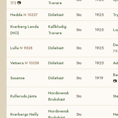
📷
Travare
172
Hedda
Dölehäst
Sto
1925
Tr
N 10327
Kvarberg Lenda
Kallblodig
Sto
1925
Lo
(NO)
Travare
Da
Lulla
Dölehäst
Sto
1925
N 9828
79
Vetsera
Dölehäst
Sto
1925
As
N 10358
Ba
Susanne
Dölehäst
Sto
1919
📷
Nordsvensk
Kulleruds-Jänta
Sto
St
Brukshäst
Nordsvensk
Kvarbergs Nelly
Sto
Ne
Brukshäst