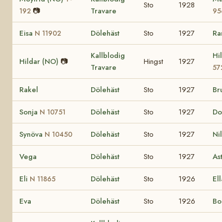
Sto
1928
📷
Travare
192
95
Eisa
Dölehäst
Sto
1927
Ra
N 11902
Kallblodig
Hi
Hildar (NO)
📷
Hingst
1927
Travare
57
Rakel
Dölehäst
Sto
1927
Br
Sonja
Dölehäst
Sto
1927
Do
N 10751
Synöva
Dölehäst
Sto
1927
Ni
N 10450
Vega
Dölehäst
Sto
1927
As
Eli
Dölehäst
Sto
1926
Ell
N 11865
Eva
Dölehäst
Sto
1926
Bo