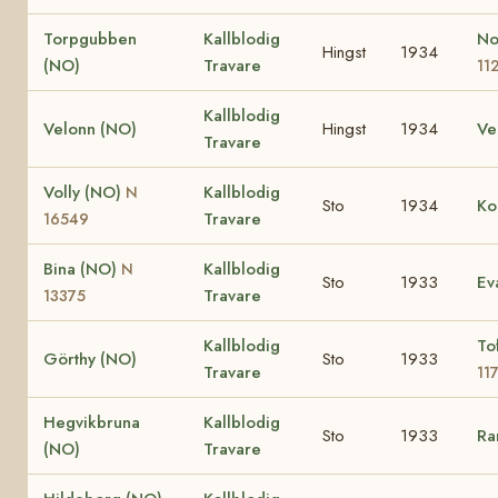
Torpgubben
Kallblodig
N
Hingst
1934
(NO)
Travare
11
Kallblodig
Velonn (NO)
Hingst
1934
Ve
Travare
Volly (NO)
Kallblodig
N
Sto
1934
Ko
Travare
16549
Bina (NO)
Kallblodig
N
Sto
1933
Ev
Travare
13375
Kallblodig
To
Görthy (NO)
Sto
1933
Travare
11
Hegvikbruna
Kallblodig
Sto
1933
Ra
(NO)
Travare