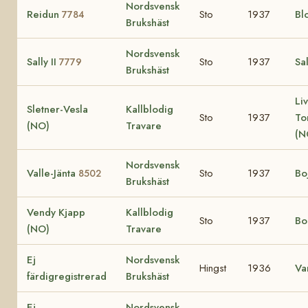
Nordsvensk
Reidun
Sto
1937
Bl
7784
Brukshäst
Nordsvensk
Sally II
Sto
1937
Sal
7779
Brukshäst
Liv
Sletner-Vesla
Kallblodig
Sto
1937
To
(NO)
Travare
(N
Nordsvensk
Valle-Jänta
Sto
1937
Bo
8502
Brukshäst
Vendy Kjapp
Kallblodig
Sto
1937
Bo
(NO)
Travare
Ej
Nordsvensk
Hingst
1936
Va
färdigregistrerad
Brukshäst
Ej
Nordsvensk