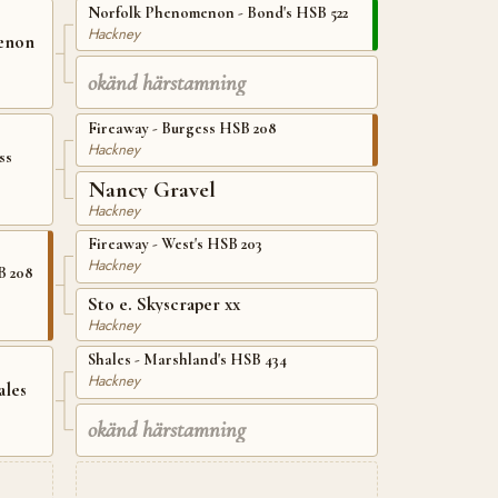
Norfolk Phenomenon - Bond's HSB 522
Hackney
enon
okänd härstamning
Fireaway - Burgess HSB 208
Hackney
ss
Nancy Gravel
Hackney
Fireaway - West's HSB 203
Hackney
B 208
Sto e. Skyscraper xx
Hackney
Shales - Marshland's HSB 434
Hackney
ales
okänd härstamning