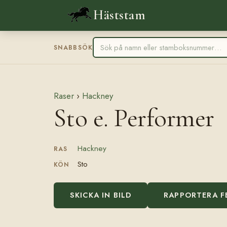
Häststam
SNABBSÖK
Raser
›
Hackney
Sto e. Performer
Hackney
RAS
Sto
KÖN
SKICKA IN BILD
RAPPORTERA F