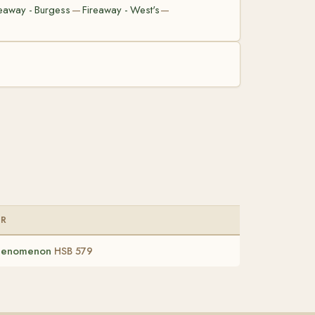
reaway - Burgess
Fireaway - West's
—
—
AR
henomenon
HSB 579