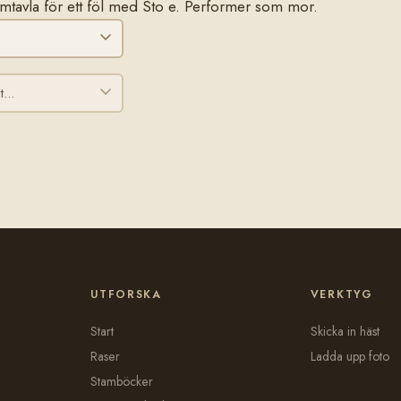
stamtavla för ett föl med Sto e. Performer som mor.
UTFORSKA
VERKTYG
Start
Skicka in häst
Raser
Ladda upp foto
Stamböcker