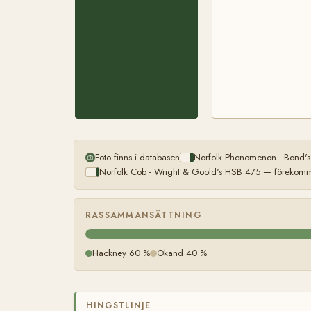
Foto finns i databasen
Norfolk Phenomenon - Bond's
Norfolk Cob - Wright & Goold's HSB 475 — förekomme
RASSAMMANSÄTTNING
Hackney 60 %
Okänd 40 %
HINGSTLINJE