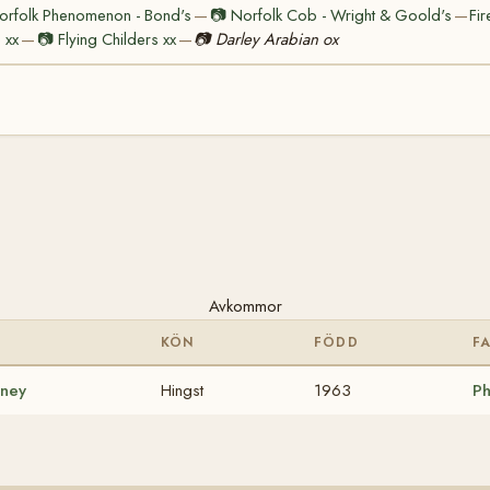
orfolk Phenomenon - Bond's
📷
Norfolk Cob - Wright & Goold's
Fi
—
—
 xx
📷
Flying Childers xx
📷
Darley Arabian ox
—
—
Avkommor
KÖN
FÖDD
F
ney
Hingst
1963
P