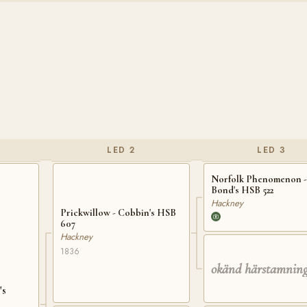
LED 2
LED 3
Norfolk Phenomenon -
Bond's HSB 522
Hackney
Prickwillow - Cobbin's HSB
607
Hackney
1836
okänd härstamnin
's