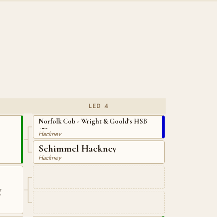
LED 4
Norfolk Cob - Wright & Goold's HSB
475
Hackney
Schimmel Hackney
Hackney
g