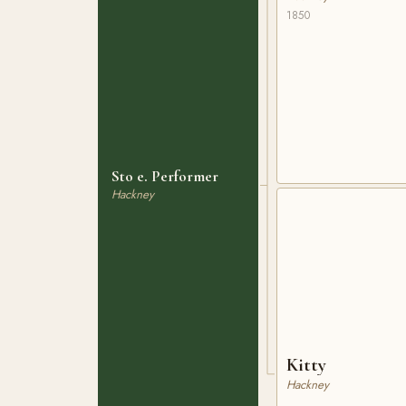
1850
Sto e. Performer
Hackney
Kitty
Hackney