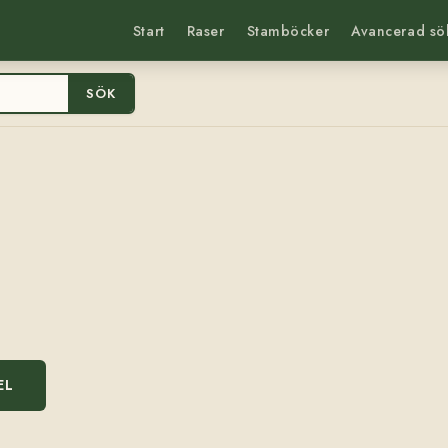
Start
Raser
Stamböcker
Avancerad sö
SÖK
EL