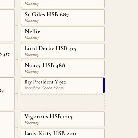
Hackney
St Giles HSB 687
Hackney
Nellie
Hackney
Lord Derby HSB 415
 417
Hackney
Nancy HSB 488
Hackney
Bay President Y 922
Yorkshire Coach Horse
82
Vigorous HSB 1215
Hackney
Lady Kitty HSB 200