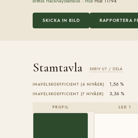
Brittisk Hackneystambok - HSB
HSB 11794
SKICKA IN BILD
RAPPORTERA F
Stamtavla
SKRIV UT / DELA
1,56 %
INAVELSKOEFFICIENT (4 NIVÅER)
3,36 %
INAVELSKOEFFICIENT (7 NIVÅER)
PROFIL
LED 1