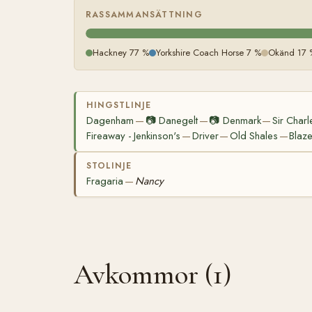
RASSAMMANSÄTTNING
Hackney 77 %
Yorkshire Coach Horse 7 %
Okänd 17 
HINGSTLINJE
Dagenham
📷
Danegelt
📷
Denmark
Sir Charl
—
—
—
Fireaway - Jenkinson's
Driver
Old Shales
Blaze
—
—
—
STOLINJE
Fragaria
Nancy
—
Avkommor (1)