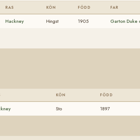
RAS
KÖN
FÖDD
FAR
Hackney
Hingst
1905
Garton Duke 
S
KÖN
FÖDD
ckney
Sto
1897