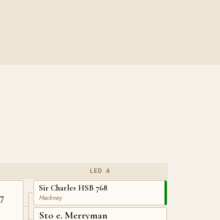
LED 4
Sir Charles HSB 768
7
Hackney
Sto e. Merryman