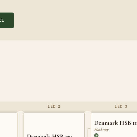
EL
LED 2
LED 3
Denmark HSB 11
Hackney
Danegelt HSB 174