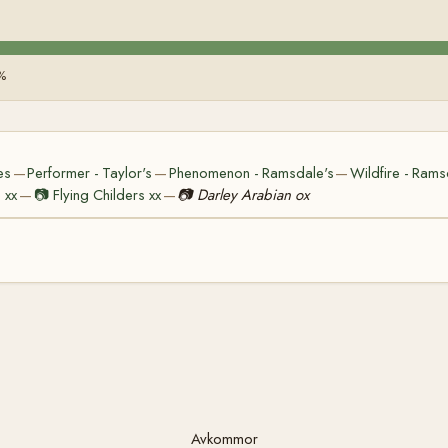
%
es
Performer - Taylor's
Phenomenon - Ramsdale's
Wildfire - Rams
—
—
—
 xx
📷
Flying Childers xx
📷
Darley Arabian ox
—
—
Avkommor