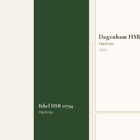
Dagenham HSB 
Hackney
1891
Ethel HSB 11794
Hackney
1897