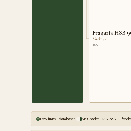
Fragaria HSB 9
Hackney
1893
Foto finns i databasen
Sir Charles HSB 768 — förek