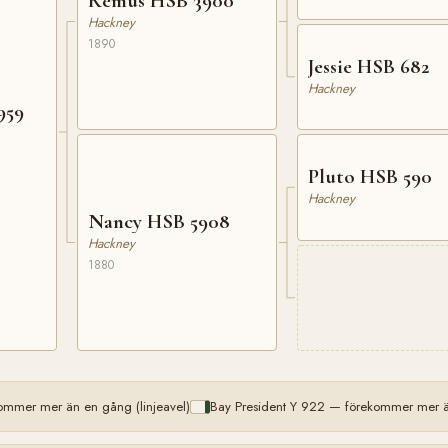
Remus HSB 3900
Hackney
1890
Jessie HSB 682
Hackney
959
Pluto HSB 590
Hackney
Nancy HSB 5908
Hackney
1880
ommer mer än en gång (linjeavel)
Bay President Y 922 — förekommer mer än