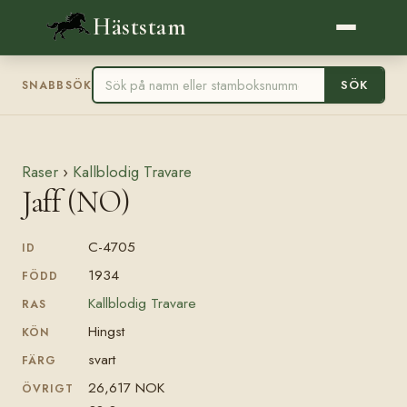
Häststam
SÖK
SNABBSÖK
Raser
›
Kallblodig Travare
Jaff (NO)
C-4705
ID
1934
FÖDD
Kallblodig Travare
RAS
Hingst
KÖN
svart
FÄRG
26,617 NOK
ÖVRIGT