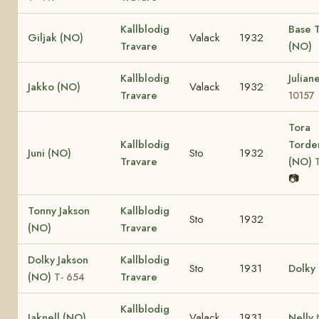
Kallblodig
Base 
Giljak (NO)
Valack
1932
Travare
(NO)
Kallblodig
Julian
Jakko (NO)
Valack
1932
Travare
10157
Tora
Kallblodig
Torde
Juni (NO)
Sto
1932
Travare
(NO)
📷
Tonny Jakson
Kallblodig
Sto
1932
(NO)
Travare
Dolky Jakson
Kallblodig
Sto
1931
Dolky
(NO)
Travare
T- 654
Kallblodig
Jaknell (NO)
Valack
1931
Nelly