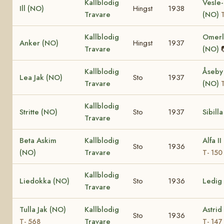
Kallblodig
Vesle-
Ill (NO)
Hingst
1938
Travare
(NO)
Kallblodig
Omerli
Anker (NO)
Hingst
1937
Travare
(NO)
Kallblodig
Åseby 
Lea Jak (NO)
Sto
1937
Travare
(NO)
Kallblodig
Stritte (NO)
Sto
1937
Sibill
Travare
Beta Askim
Kallblodig
Alfa I
Sto
1936
(NO)
Travare
T- 150
Kallblodig
Liedokka (NO)
Sto
1936
Ledig
Travare
Tulla Jak (NO)
Kallblodig
Astrid
Sto
1936
Travare
T- 568
T- 147