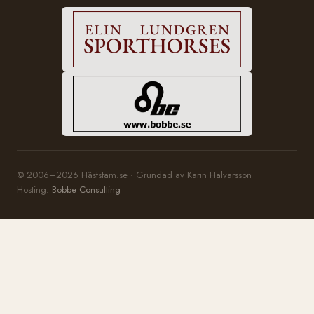
© 2006–2026 Häststam.se · Grundad av Karin Halvarsson
Hosting:
Bobbe Consulting