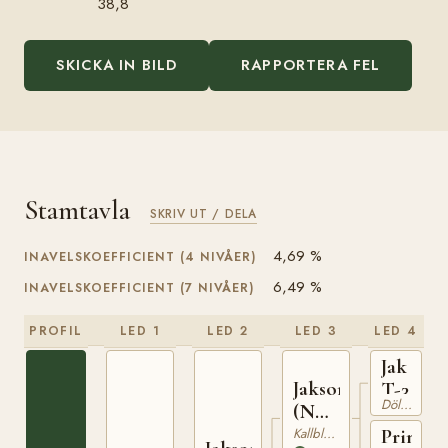
38,8
SKICKA IN BILD
RAPPORTERA FEL
Stamtavla
SKRIV UT / DELA
4,69 %
INAVELSKOEFFICIENT (4 NIVÅER)
6,49 %
INAVELSKOEFFICIENT (7 NIVÅER)
PROFIL
LED 1
LED 2
LED 3
LED 4
Jak
Jakson
T-3
Dölehäst
(NO)
T-42
Kallblodig Travare
Prinsess