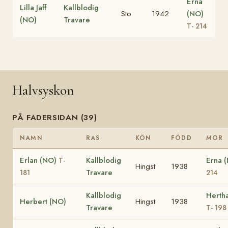
Erna
Lilla Jaff
Kallblodig
Sto
1942
(NO)
(NO)
Travare
T- 214
Halvsyskon
PÅ FADERSIDAN (39)
NAMN
RAS
KÖN
FÖDD
MOR
Erlan (NO)
Kallblodig
Erna 
T-
Hingst
1938
Travare
181
214
Kallblodig
Herth
Herbert (NO)
Hingst
1938
Travare
T- 198