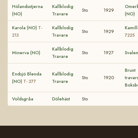
Hölandsstjerna
Kallblodig
Omerb
Sto
1929
(NO)
Travare
(NO)
Karola (NO)
Kallblodig
Kamil
T-
Sto
1929
Travare
213
7225
Kallblodig
Minerva (NO)
Sto
1927
Svale
Travare
Brunt
Endsjö Blenda
Kallblodig
Sto
1920
travar
(NO)
Travare
T- 277
Boksb
Voldsgråa
Dölehäst
Sto