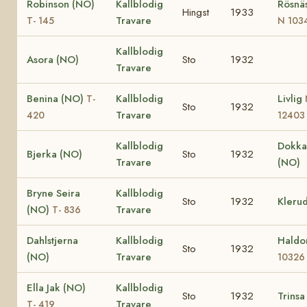
Robinson (NO)
Kallblodig
Rösnä
Hingst
1933
Travare
T- 145
N 103
Kallblodig
Asora (NO)
Sto
1932
Travare
Benina (NO)
Kallblodig
Livlig
T-
Sto
1932
Travare
420
12403
Kallblodig
Dokka
Bjerka (NO)
Sto
1932
Travare
(NO)
Bryne Seira
Kallblodig
Sto
1932
Kleru
(NO)
Travare
T- 836
Dahlstjerna
Kallblodig
Haldo
Sto
1932
(NO)
Travare
10326
Ella Jak (NO)
Kallblodig
Sto
1932
Trinsa
Travare
T- 419