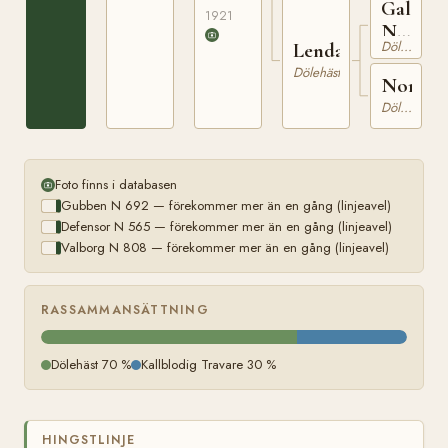
Galdesv
1921
N
Dölehäst
Lenda
498
Dölehäst
Nordstj
Dölehäst
Foto finns i databasen
Gubben N 692 — förekommer mer än en gång (linjeavel)
Defensor N 565 — förekommer mer än en gång (linjeavel)
Valborg N 808 — förekommer mer än en gång (linjeavel)
RASSAMMANSÄTTNING
Dölehäst 70 %
Kallblodig Travare 30 %
HINGSTLINJE