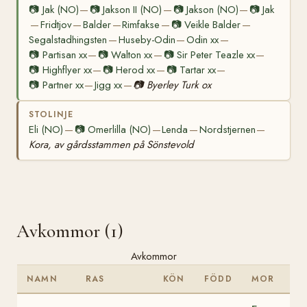
📷
Jak (NO)
📷
Jakson II (NO)
📷
Jakson (NO)
📷
Jak
—
—
—
Fridtjov
Balder
Rimfakse
📷
Veikle Balder
—
—
—
—
—
Segalstadhingsten
Huseby-Odin
Odin xx
—
—
—
📷
Partisan xx
📷
Walton xx
📷
Sir Peter Teazle xx
—
—
—
📷
Highflyer xx
📷
Herod xx
📷
Tartar xx
—
—
—
📷
Partner xx
Jigg xx
📷
Byerley Turk ox
—
—
STOLINJE
Eli (NO)
📷
Omerlilla (NO)
Lenda
Nordstjernen
—
—
—
—
Kora, av gårdsstammen på Sönstevold
Avkommor (1)
Avkommor
NAMN
RAS
KÖN
FÖDD
MOR