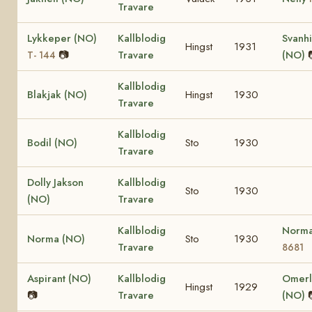
Travare
Lykkeper (NO)
Kallblodig
Svanhi
Hingst
1931
📷
Travare
(NO)
T- 144
Kallblodig
Blakjak (NO)
Hingst
1930
Travare
Kallblodig
Bodil (NO)
Sto
1930
Travare
Dolly Jakson
Kallblodig
Sto
1930
(NO)
Travare
Kallblodig
Norm
Norma (NO)
Sto
1930
Travare
8681
Aspirant (NO)
Kallblodig
Omerli
Hingst
1929
📷
Travare
(NO)