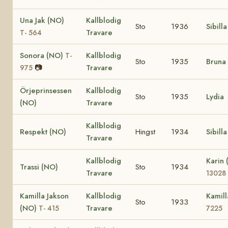
Una Jak (NO)
Kallblodig
Sto
1936
Sibill
Travare
T- 564
Sonora (NO)
Kallblodig
T-
Sto
1935
Bruna
📷
Travare
975
Örjeprinsessen
Kallblodig
Sto
1935
Lydia
(NO)
Travare
Kallblodig
Respekt (NO)
Hingst
1934
Sibill
Travare
Kallblodig
Karin
Trassi (NO)
Sto
1934
Travare
13028
Kamilla Jakson
Kallblodig
Kamil
Sto
1933
(NO)
Travare
T- 415
7225