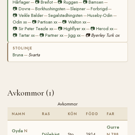
Hårfager
📷
Breifot
📷
Ruggen
📷
Bamsen
—
—
—
—
📷
Dovre
Borkhushingsten
Sleipner
Forbrigd
—
—
—
—
📷
Veikle Balder
Segalstadhingsten
Huseby-Odin
—
—
—
Odin xx
📷
Partisan xx
📷
Walton xx
—
—
—
📷
Sir Peter Teazle xx
📷
Highflyer xx
📷
Herod xx
—
—
—
📷
Tartar xx
📷
Partner xx
Jigg xx
📷
Byerley Turk ox
—
—
—
STOLINJE
Bruna
Svarta
—
Avkommor (1)
Avkommor
NAMN
RAS
KÖN
FÖDD
FAR
Gurre
Gyda
N
Dölehäst
Sto
1914
N 788