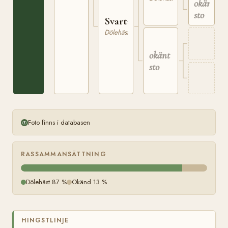
okänt
sto
Svarta
Dölehäst
okänt
sto
Foto finns i databasen
RASSAMMANSÄTTNING
Dölehäst 87 %
Okänd 13 %
HINGSTLINJE