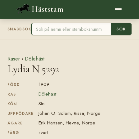
Häststam
SÖK
SNABBSÖK
Raser
›
Dölehäst
Lydia N 5292
1909
FÖDD
Dölehäst
RAS
Sto
KÖN
Johan O. Solem, Rissa, Norge
UPPFÖDARE
Erik Hansen, Hevne, Norge
ÄGARE
svart
FÄRG