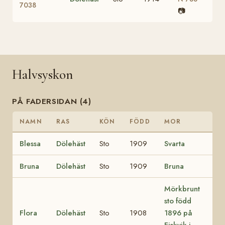
7038
📷
Halvsyskon
PÅ FADERSIDAN (4)
NAMN
RAS
KÖN
FÖDD
MOR
Blessa
Dölehäst
Sto
1909
Svarta
Bruna
Dölehäst
Sto
1909
Bruna
Mörkbrunt
sto född
Flora
Dölehäst
Sto
1908
1896 på
Fiskvik i