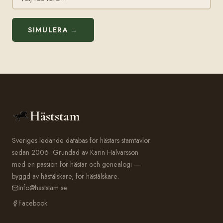
SIMULERA →
Häststam
Sveriges ledande databas för hästars stamtavlor
sedan 2006. Grundad av Karin Halvarsson
med en passion för hästar och genealogi —
byggd av hästälskare, för hästälskare.
info@haststam.se
Facebook