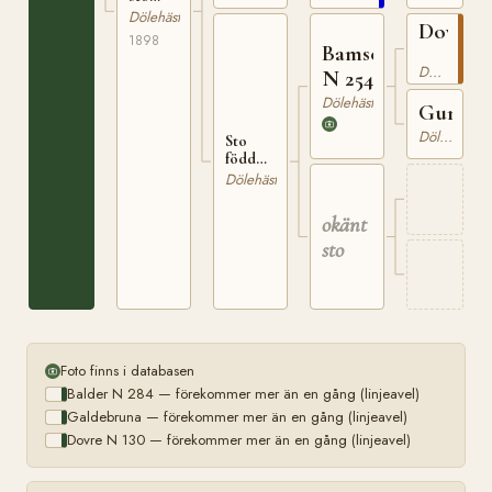
Gutubö
född
Dölehäst
i
Dovre
1898
1898
Lom
Bamsen
hos J.
N
Bergkvist
Dölehäst
N 254
130
Dölehäst
Guri
Dölehäst
Sto
född
hos
Dölehäst
Johan
Hjerkin
okänt
sto
Foto finns i databasen
Balder N 284 — förekommer mer än en gång (linjeavel)
Galdebruna — förekommer mer än en gång (linjeavel)
Dovre N 130 — förekommer mer än en gång (linjeavel)