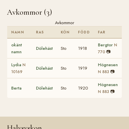
Avkommor (3)
Avkommor
NAMN
RAS
KÖN
FÖDD
FAR
okänt
Bergtor
N
Dölehäst
Sto
1918
namn
📷
770
Lydia
Högnesen
N
Dölehäst
Sto
1919
📷
10169
N 883
Högnesen
Berta
Dölehäst
Sto
1920
📷
N 883
Halvsyskon