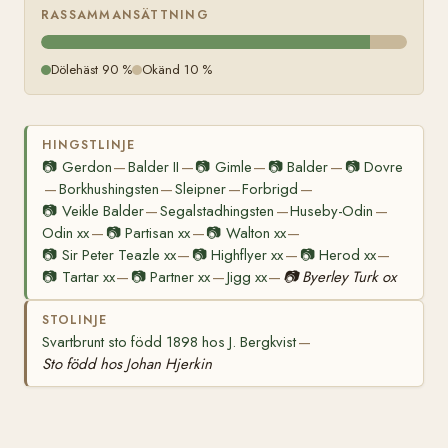
RASSAMMANSÄTTNING
Dölehäst 90 %
Okänd 10 %
HINGSTLINJE
📷
Gerdon
Balder II
📷
Gimle
📷
Balder
📷
Dovre
—
—
—
—
Borkhushingsten
Sleipner
Forbrigd
—
—
—
—
📷
Veikle Balder
Segalstadhingsten
Huseby-Odin
—
—
—
Odin xx
📷
Partisan xx
📷
Walton xx
—
—
—
📷
Sir Peter Teazle xx
📷
Highflyer xx
📷
Herod xx
—
—
—
📷
Tartar xx
📷
Partner xx
Jigg xx
📷
Byerley Turk ox
—
—
—
STOLINJE
Svartbrunt sto född 1898 hos J. Bergkvist
—
Sto född hos Johan Hjerkin