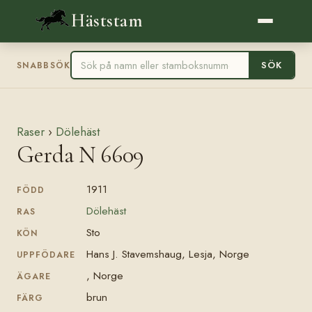
Häststam
SÖK
SNABBSÖK
Raser
›
Dölehäst
Gerda N 6609
1911
FÖDD
Dölehäst
RAS
Sto
KÖN
Hans J. Stavemshaug, Lesja, Norge
UPPFÖDARE
, Norge
ÄGARE
brun
FÄRG