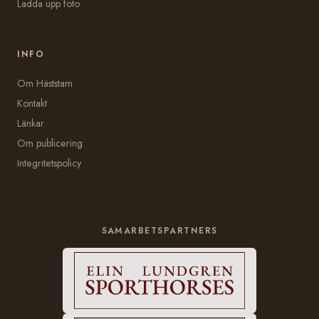
Ladda upp foto
INFO
Om Häststam
Kontakt
Länkar
Om publicering
Integritetspolicy
SAMARBETSPARTNERS