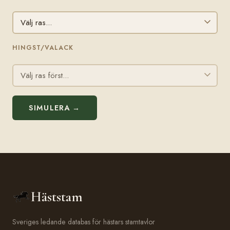
HINGST/VALACK
SIMULERA →
Häststam
Sveriges ledande databas för hästars stamtavlor