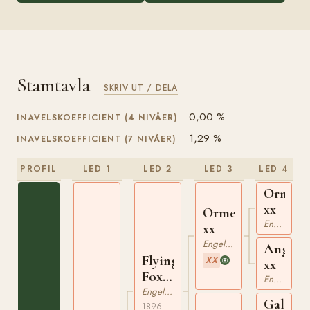
Stamtavla
SKRIV UT / DELA
0,00 %
INAVELSKOEFFICIENT (4 NIVÅER)
1,29 %
INAVELSKOEFFICIENT (7 NIVÅER)
PROFIL
LED 1
LED 2
LED 3
LED 4
Ormon
xx
Orme
Engelskt Fullblod
xx
Engelskt Fullblod
Angelic
Flying
XX
xx
Fox
Engelskt Fullblod
xx
Engelskt Fullblod
Galopi
1896