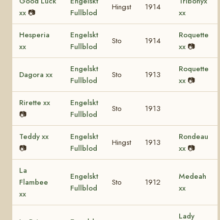
Good Luck
Engelskt
Tribonyx
Hingst
1914
xx
📷
Fullblod
xx
Hesperia
Engelskt
Roquette
Sto
1914
xx
Fullblod
xx
📷
Engelskt
Roquette
Dagora xx
Sto
1913
Fullblod
xx
📷
Rirette xx
Engelskt
Sto
1913
📷
Fullblod
Teddy xx
Engelskt
Rondeau
Hingst
1913
📷
Fullblod
xx
📷
La
Engelskt
Medeah
Flambee
Sto
1912
Fullblod
xx
xx
Lady