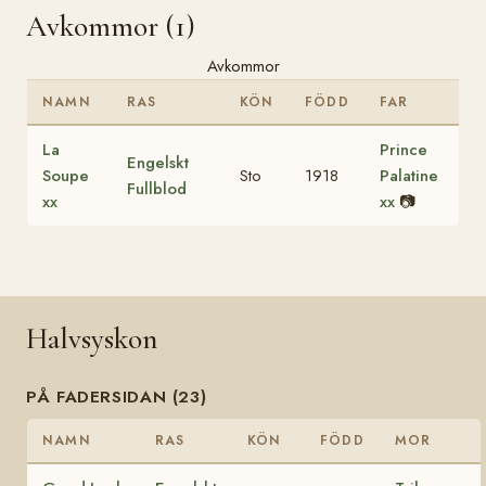
Avkommor (1)
Avkommor
NAMN
RAS
KÖN
FÖDD
FAR
La
Prince
Engelskt
Soupe
Sto
1918
Palatine
Fullblod
xx
xx
📷
Halvsyskon
PÅ FADERSIDAN (23)
NAMN
RAS
KÖN
FÖDD
MOR