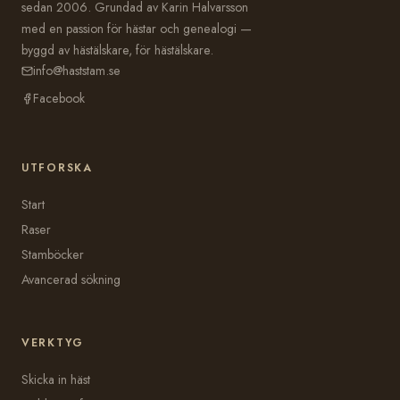
sedan 2006. Grundad av Karin Halvarsson
med en passion för hästar och genealogi —
byggd av hästälskare, för hästälskare.
info@haststam.se
Facebook
UTFORSKA
Start
Raser
Stamböcker
Avancerad sökning
VERKTYG
Skicka in häst