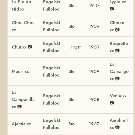
La Pie Au
Engelskt
Lygie xx
Sto
1910
Nid xx
Fullblod
📷
Chou Chou
Engelskt
Choice
Sto
1909
xx
Fullblod
xx
📷
Engelskt
Roquette
Chut xx
📷
Hingst
1909
Fullblod
xx
📷
La
Engelskt
Mauri xx
Sto
1909
Camargo
Fullblod
xx
📷
La
Engelskt
Venia xx
Campanilla
Sto
1908
Fullblod
📷
xx
📷
Engelskt
Amphlett
Ajantia xx
Sto
1907
Fullblod
xx
📷