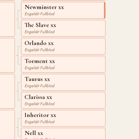
Newminster xx
Engelskt Fullblod
The Slave xx
Engelskt Fullblod
Orlando xx
Engelskt Fullblod
Torment xx
Engelskt Fullblod
Taurus xx
Engelskt Fullblod
Clarissa xx
Engelskt Fullblod
Inheritor xx
Engelskt Fullblod
Nell xx