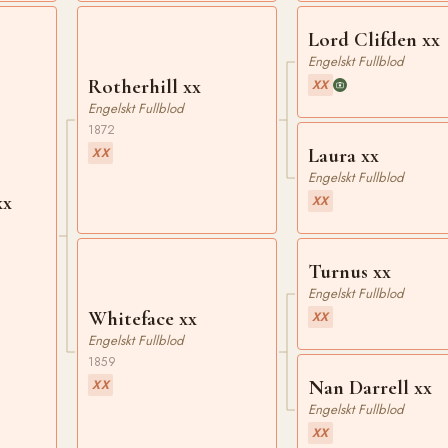
Lord Clifden xx
Engelskt Fullblod
Rotherhill xx
XX
Engelskt Fullblod
1872
Laura xx
XX
Engelskt Fullblod
xx
XX
Turnus xx
Engelskt Fullblod
Whiteface xx
XX
Engelskt Fullblod
1859
Nan Darrell xx
XX
Engelskt Fullblod
XX