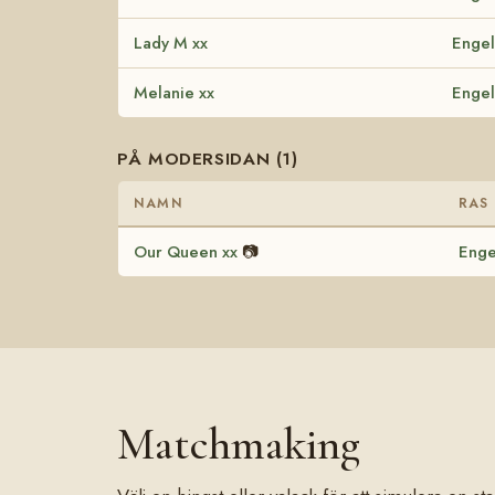
Lady M xx
Engel
Melanie xx
Engel
PÅ MODERSIDAN (1)
NAMN
RAS
Our Queen xx
📷
Enge
Matchmaking