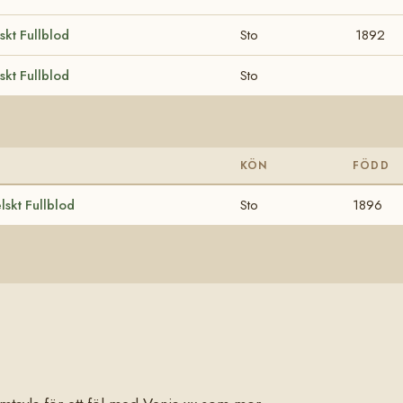
skt Fullblod
Sto
1892
skt Fullblod
Sto
KÖN
FÖDD
lskt Fullblod
Sto
1896