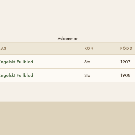
Avkommor
RAS
KÖN
FÖDD
Engelskt Fullblod
Sto
1907
Engelskt Fullblod
Sto
1908