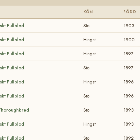
KÖN
FÖDD
skt Fullblod
Sto
1903
skt Fullblod
Hingst
1900
skt Fullblod
Hingst
1897
skt Fullblod
Sto
1897
skt Fullblod
Hingst
1896
skt Fullblod
Sto
1896
Thoroughbred
Sto
1893
skt Fullblod
Hingst
1893
skt Fullblod
Sto
1892