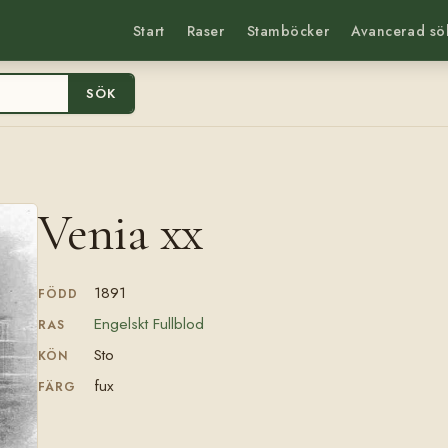
Start
Raser
Stamböcker
Avancerad sö
SÖK
Venia xx
1891
FÖDD
Engelskt Fullblod
RAS
Sto
KÖN
fux
FÄRG