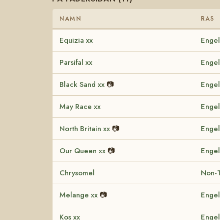
NAMN
RAS
Equizia xx
Engel
Parsifal xx
Engel
Black Sand xx
📷
Engel
May Race xx
Engel
North Britain xx
📷
Engel
Our Queen xx
📷
Engel
Chrysomel
Non-
Melange xx
📷
Engel
Kos xx
Engel