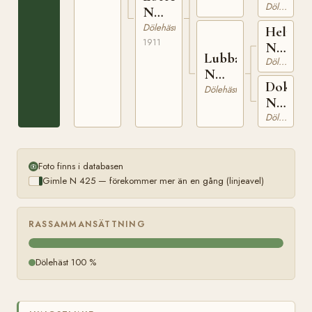
1378
Dölehäst
N
5760
Dölehäst
Helmen
1911
N
Lubba
406
Dölehäst
N
Dokka
1334
Dölehäst
N
19
Dölehäst
Foto finns i databasen
Gimle N 425 — förekommer mer än en gång (linjeavel)
RASSAMMANSÄTTNING
Dölehäst 100 %