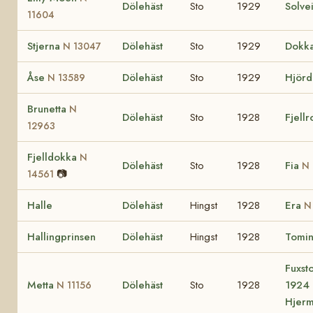
Dölehäst
Sto
1929
Solve
11604
Stjerna
Dölehäst
Sto
1929
Dokk
N 13047
Åse
Dölehäst
Sto
1929
Hjörd
N 13589
Brunetta
N
Dölehäst
Sto
1928
Fjell
12963
Fjelldokka
N
Dölehäst
Sto
1928
Fia
N 
📷
14561
Halle
Dölehäst
Hingst
1928
Era
N
Hallingprinsen
Dölehäst
Hingst
1928
Tomi
Fuxst
Metta
Dölehäst
Sto
1928
1924 
N 11156
Hjer