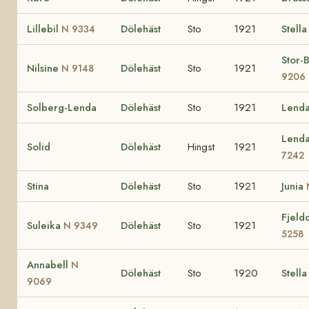
Lillebil
Dölehäst
Sto
1921
Stella
N 9334
Stor-
Nilsine
Dölehäst
Sto
1921
N 9148
9206
Solberg-Lenda
Dölehäst
Sto
1921
Lend
Lend
Solid
Dölehäst
Hingst
1921
7242
Stina
Dölehäst
Sto
1921
Junia
Fjeld
Suleika
Dölehäst
Sto
1921
N 9349
5258
Annabell
N
Dölehäst
Sto
1920
Stella
9069