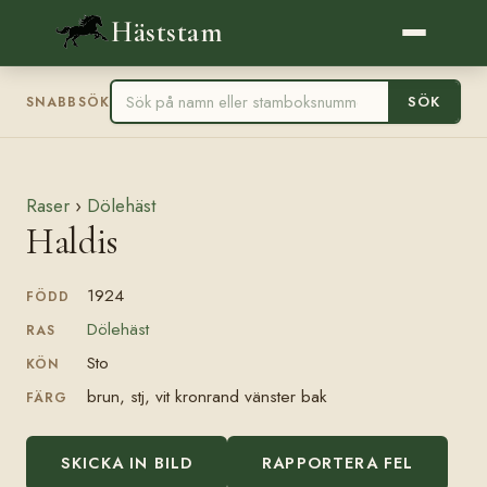
Häststam
SÖK
SNABBSÖK
Raser
›
Dölehäst
Haldis
1924
FÖDD
Dölehäst
RAS
Sto
KÖN
brun, stj, vit kronrand vänster bak
FÄRG
SKICKA IN BILD
RAPPORTERA FEL