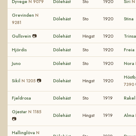
Dyvege
Dölehäst
Sto
1920
Siri
N 9079
N
Grevinden
N
Dölehäst
Sto
1920
Stina
9281
Gullsvein
📷
Dölehäst
Hingst
1920
Trins
Hjördis
Dölehäst
Sto
1920
Freia
Juno
Dölehäst
Sto
1920
Nora
Höstb
Sikil
📷
Dölehäst
Hingst
1920
N 1205
7390
Fjeldrosa
Dölehäst
Sto
1919
Rake
Gjestar
N 1185
Dölehäst
Hingst
1919
Alma
📷
Hallinglöva
N