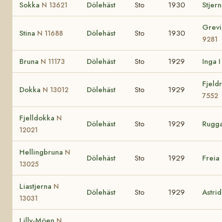
Sokka
Dölehäst
Sto
1930
Stjer
N 13621
Grev
Stina
Dölehäst
Sto
1930
N 11688
9281
Bruna
Dölehäst
Sto
1929
Inga 
N 11173
Fjeld
Dokka
Dölehäst
Sto
1929
N 13012
7552
Fjelldokka
N
Dölehäst
Sto
1929
Rugg
12021
Hellingbruna
N
Dölehäst
Sto
1929
Freia
13025
Liastjerna
N
Dölehäst
Sto
1929
Astri
13031
Lilly-Möen
N