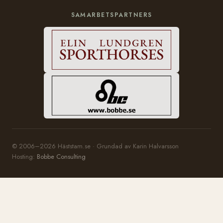
SAMARBETSPARTNERS
© 2006–2026 Häststam.se · Grundad av Karin Halvarsson
Hosting:
Bobbe Consulting