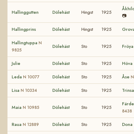
Åkhil
Hallinggutten
Dölehäst
Hingst
1925
📷
Hallingprins
Dölehäst
Hingst
1925
Grov
Hallingtuppa
N
Dölehäst
Sto
1925
Fröy
9825
Julie
Dölehäst
Sto
1925
Höva
Leda
Dölehäst
Sto
1925
Åse
N 10077
N
Lisa
Dölehäst
Sto
1925
Trins
N 10334
Färd
Maia
Dölehäst
Sto
1925
N 10985
8438
Raua
Dölehäst
Sto
1925
Dona
N 12889