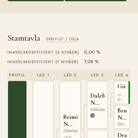
Stamtavla
SKRIV UT / DELA
0,00 %
INAVELSKOEFFICIENT (4 NIVÅER)
7,08 %
INAVELSKOEFFICIENT (7 NIVÅER)
PROFIL
LED 1
LED 2
LED 3
LED 4
Gimle
N
Dalebu
425
Dölehäst
N
653
Dölehäst
Bruna
Brimin
N
N
384
Dölehäst
825
Dölehäst
Draupn
1908