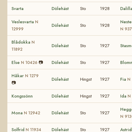
Svarta
Dölehäst
Sto
1928
Dalill
Veslesvarta
Neste
N
Dölehäst
Sto
1928
12999
N 93
Blådokka
N
Dölehäst
Sto
1927
Stasm
11892
Else
📷
Dölehäst
Sto
1927
Blom
N 10426
Håkar
N 1279
Dölehäst
Hingst
1927
Fia
N 
📷
Kongssönn
Dölehäst
Hingst
1927
Ida
N
Hegge
Mona
Dölehäst
Sto
1927
N 12942
N 913
Solfrid
Dölehäst
Sto
1927
Astri
N 11934