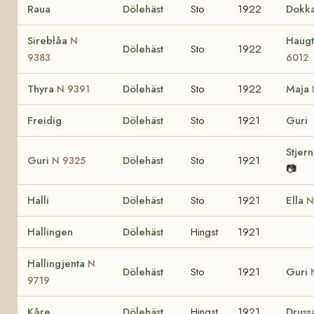
Raua
Dölehäst
Sto
1922
Dokk
Sireblåa
Haugt
N
Dölehäst
Sto
1922
9383
6012
Thyra
Dölehäst
Sto
1922
Maja
N 9391
Freidig
Dölehäst
Sto
1921
Guri
Stjer
Guri
Dölehäst
Sto
1921
N 9325
📷
Halli
Dölehäst
Sto
1921
Ella
N
Hallingen
Dölehäst
Hingst
1921
Hallingjenta
N
Dölehäst
Sto
1921
Guri
9719
Kåre
Dölehäst
Hingst
1921
Druss