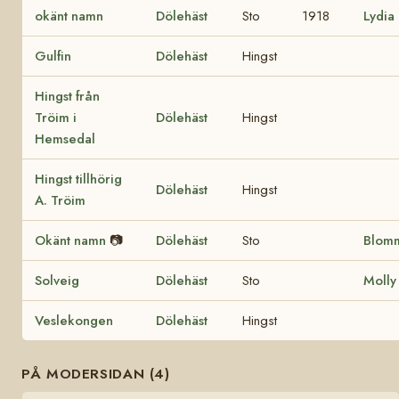
okänt namn
Dölehäst
Sto
1918
Lydia
Gulfin
Dölehäst
Hingst
Hingst från
Tröim i
Dölehäst
Hingst
Hemsedal
Hingst tillhörig
Dölehäst
Hingst
A. Tröim
Okänt namn
📷
Dölehäst
Sto
Blom
Solveig
Dölehäst
Sto
Molly
Veslekongen
Dölehäst
Hingst
PÅ MODERSIDAN (4)