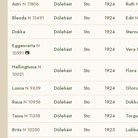
Astri
Dölehäst
Sto
1924
Ruth
N 11806
Blenda
Dölehäst
Sto
1924
Edit
N 13491
N
Dokka
Dölehäst
Sto
1924
Stern
Eggesvarta
N
Dölehäst
Sto
1924
Vera
📷
10591
Hallingtussa
N
Dölehäst
Sto
1924
Flora
10021
Losna
Dölehäst
Sto
1924
Glori
N 9639
Raua
Dölehäst
Sto
1924
Dokka
N 10956
Tassa
Dölehäst
Sto
1924
Torg
N 11358
Brita
Dölehäst
Sto
1923
Lubb
N 10250