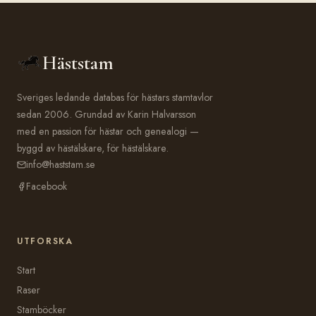
Häststam
Sveriges ledande databas för hästars stamtavlor
sedan 2006. Grundad av Karin Halvarsson
med en passion för hästar och genealogi —
byggd av hästälskare, för hästälskare.
info@haststam.se
Facebook
UTFORSKA
Start
Raser
Stamböcker