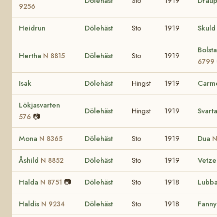
Dölehäst
Sto
1919
Drau
9256
Heidrun
Dölehäst
Sto
1919
Skul
Bolst
Hertha
Dölehäst
Sto
1919
N 8815
6799
Isak
Dölehäst
Hingst
1919
Carm
Lökjasvarten
Dölehäst
Hingst
1919
Svart
📷
576
Mona
Dölehäst
Sto
1919
Dua
N 8365
N
Åshild
Dölehäst
Sto
1919
Vetze
N 8852
Halda
📷
Dölehäst
Sto
1918
Lubb
N 8751
Haldis
Dölehäst
Sto
1918
Fanny
N 9234