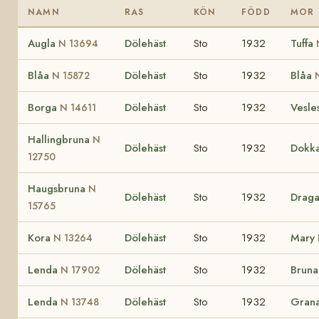
NAMN
RAS
KÖN
FÖDD
MOR
Augla
Dölehäst
Sto
1932
Tuffa
N 13694
Blåa
Dölehäst
Sto
1932
Blåa
N 15872
Borga
Dölehäst
Sto
1932
Vesle
N 14611
Hallingbruna
N
Dölehäst
Sto
1932
Dokk
12750
Haugsbruna
N
Dölehäst
Sto
1932
Drag
15765
Kora
Dölehäst
Sto
1932
Mary
N 13264
Lenda
Dölehäst
Sto
1932
Brun
N 17902
Lenda
Dölehäst
Sto
1932
Gran
N 13748