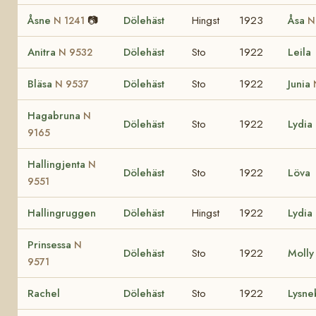
Åsne
📷
Dölehäst
Hingst
1923
Åsa
N 1241
N
Anitra
Dölehäst
Sto
1922
Leila
N 9532
Bläsa
Dölehäst
Sto
1922
Junia
N 9537
Hagabruna
N
Dölehäst
Sto
1922
Lydia
9165
Hallingjenta
N
Dölehäst
Sto
1922
Löva
9551
Hallingruggen
Dölehäst
Hingst
1922
Lydia
Prinsessa
N
Dölehäst
Sto
1922
Molly
9571
Rachel
Dölehäst
Sto
1922
Lysne