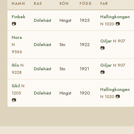
NAMN
RAS
KÖN
FÖDD
FAR
Finbek
Hallingkongen
Dölehäst
Hingst
1925
📷
📷
N 1020
Nora
Giljar
N 907
Dölehäst
Sto
1922
N
📷
9566
Ihlo
Giljar
N
N 907
Dölehäst
Sto
1921
📷
9328
Sikil
N
Hallingkongen
Dölehäst
Hingst
1920
1205
📷
N 1020
📷