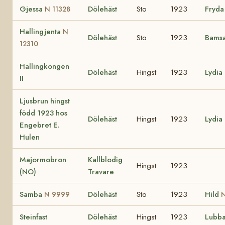
Gjessa
Dölehäst
Sto
1923
Fryd
N 11328
Hallingjenta
N
Dölehäst
Sto
1923
Bams
12310
Hallingkongen
Dölehäst
Hingst
1923
Lydia
II
Ljusbrun hingst
född 1923 hos
Dölehäst
Hingst
1923
Lydia
Engebret E.
Hulen
Majormobron
Kallblodig
Hingst
1923
(NO)
Travare
Samba
Dölehäst
Sto
1923
Hild
N 9999
N
Steinfast
Dölehäst
Hingst
1923
Lubb