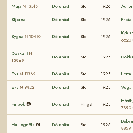
Maja
Dölehäst
Sto
1926
Auro
N 13515
Stjerna
Dölehäst
Sto
1926
Freia
Kvåls
Sygna
Dölehäst
Sto
1926
N 10410
6520
Dokka II
N
Dölehäst
Sto
1925
Dokka
10969
Eva
Dölehäst
Sto
1925
Lotte
N 11362
Eva
Dölehäst
Sto
1925
Vega
N 9822
Höstb
Finbek
📷
Dölehäst
Hingst
1925
7390
Bubr
Hallingdöla
📷
Dölehäst
Sto
1925
8859