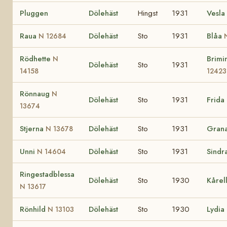
Pluggen
Dölehäst
Hingst
1931
Vesla
Raua
Dölehäst
Sto
1931
Blåa
N 12684
Rödhette
Brimi
N
Dölehäst
Sto
1931
14158
12423
Rönnaug
N
Dölehäst
Sto
1931
Frida
13674
Stjerna
Dölehäst
Sto
1931
Gran
N 13678
Unni
Dölehäst
Sto
1931
Sindr
N 14604
Ringestadblessa
Dölehäst
Sto
1930
Kårel
N 13617
Rönhild
Dölehäst
Sto
1930
Lydia
N 13103