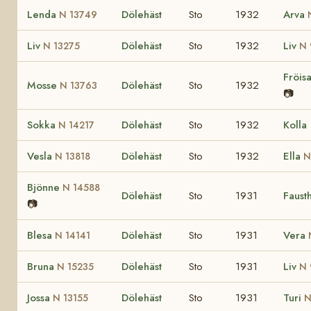
Lenda
Dölehäst
Sto
1932
Arva
N 13749
Liv
Dölehäst
Sto
1932
Liv
N 13275
N 
Fröis
Mosse
Dölehäst
Sto
1932
N 13763
📷
Sokka
Dölehäst
Sto
1932
Kolla
N 14217
Vesla
Dölehäst
Sto
1932
Ella
N 13818
N
Bjönne
N 14588
Dölehäst
Sto
1931
Faust
📷
Blesa
Dölehäst
Sto
1931
Vera
N 14141
Bruna
Dölehäst
Sto
1931
Liv
N 15235
N 
Jossa
Dölehäst
Sto
1931
Turi
N 13155
N