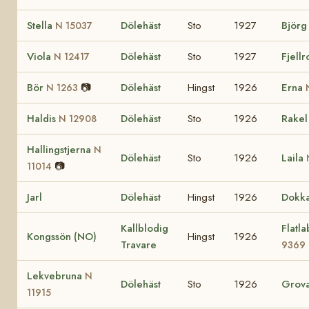
Stella
Dölehäst
Sto
1927
Björ
N 15037
Viola
Dölehäst
Sto
1927
Fjell
N 12417
Bör
📷
Dölehäst
Hingst
1926
Erna
N 1263
Haldis
Dölehäst
Sto
1926
Rake
N 12908
Hallingstjerna
N
Dölehäst
Sto
1926
Laila
📷
11014
Jarl
Dölehäst
Hingst
1926
Dokk
Kallblodig
Flatl
Kongssön (NO)
Hingst
1926
Travare
9369
Lekvebruna
N
Dölehäst
Sto
1926
Grov
11915